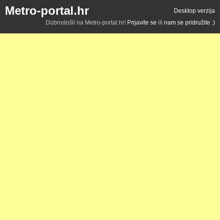
Metro-portal.hr
Desktop verzija
Dobrodošli na Metro-portal.hr!
Prijavite se
ili
nam se pridružite :)