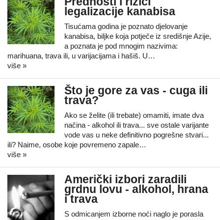
Prednosti i rizici
legalizacije kanabisa
Tisućama godina je poznato djelovanje
kanabisa, biljke koja potječe iz središnje Azije,
a poznata je pod mnogim nazivima:
marihuana, trava ili, u varijacijama i hašiš. U…
više »
Što je gore za vas - cuga ili
trava?
Ako se želite (ili trebate) omamiti, imate dva
načina - alkohol ili trava... sve ostale varijante
vode vas u neke definitivno pogrešne stvari...
ili? Naime, osobe koje povremeno zapale…
više »
Američki izbori zaradili
grdnu lovu - alkohol, hrana
i trava
S odmicanjem izborne noći naglo je porasla