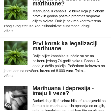
marihuane?
Marihuana ili kanabis, je biljka koja je tijekom
proteklih godina postala predmet rasprava
diljem svijeta. Dok je nekima kontroverzna
zbog svog statusa kao psihoaktivne supstance, drugi…
više »
Prvi korak ka legalizaciji
marihuane
Dvije biljke kanabisa sunčale su se na
balkonu jednog 74-godišnjaka u Bonnu. A
onda je došla policija. Početkom kolovoza on
je osuđen na novčanu kaznu od 8.000 eura. Tako…
više »
Marihuana i depresija -
imaju li veze?
Budući da je liječnicima bilo teško objasniti po
čemu bi to marihuana bila opasnija od drugih,
odavno legalnih supstanci kao što su alkohol