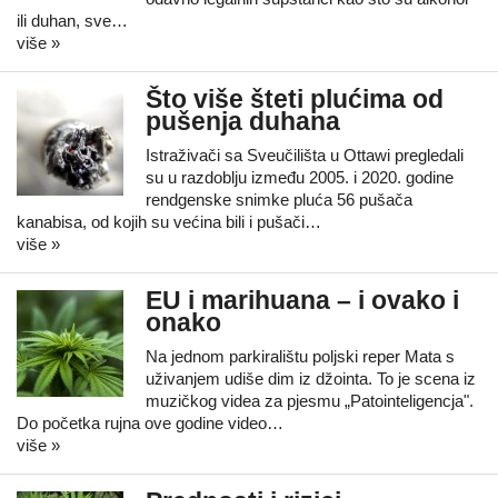
ili duhan, sve…
više »
Što više šteti plućima od
pušenja duhana
Istraživači sa Sveučilišta u Ottawi pregledali
su u razdoblju između 2005. i 2020. godine
rendgenske snimke pluća 56 pušača
kanabisa, od kojih su većina bili i pušači…
više »
EU i marihuana – i ovako i
onako
Na jednom parkiralištu poljski reper Mata s
uživanjem udiše dim iz džointa. To je scena iz
muzičkog videa za pjesmu „Patointeligencja".
Do početka rujna ove godine video…
više »