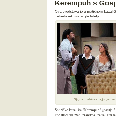
Kerempuh s Gosp
Ova predstava je u matičnom kazalištu
četredeset tisuća gledatelja.
Sjajna predstava na još jedno
Satiričko kazalište "Kerempuh" gostuje 2.
konkurenciji mediteranskog teatra „Purgat