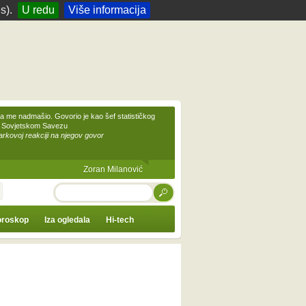
s).
U redu
Više informacija
 me nadmašio. Govorio je kao šef statističkog
 Sovjetskom Savezu
kovoj reakciji na njegov govor
Zoran Milanović
TRAŽI
roskop
Iza ogledala
Hi-tech