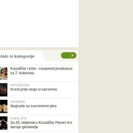
talo iz kategorije
Kazalište i kino - raspored predstava
za 7. kolovoza
ANTISEZONA
Kreni prije nego si spremna
NAGRADE
Nagrade za suvremeni ples
KAZALIŠTE
Za 20. obljetnicu Kazalište Planet Art
daruje gledatelje