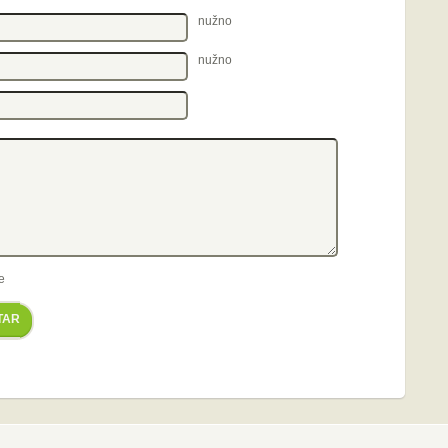
nužno
nužno
e
TAR