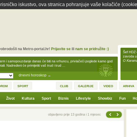
isničko iskustvo, ova stranica pohranjuje vaše kolačiće (cookie
obrodošli na Metro-portal.hr!
Prijavite se
ili
nam se pridružite :)
Šef HDZ-a
zavoda u
O Karamar
arm i samopouzdanje danas će biti na vrhuncu, privlačeći poglede kamo god
tali. Nadređeni će primijetiti vaš trud i trud …
dnevni horoskop
→
OROM
SPORT
CLUB
GALERIJE
VIDEO
ARHIVA
Život
Kultura
Sport
Biznis
Lifestyle
Showbiz
Fun
Ho
Sljedeća vijest
Prethodna vijest
objavljeno prije 13 godina i 1 mjesec