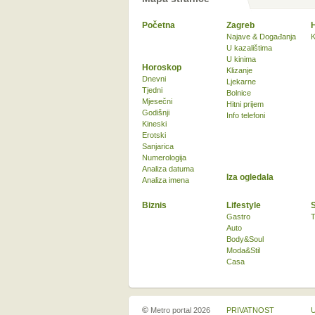
Početna
Zagreb
Najave & Događanja
K
U kazalištima
U kinima
Horoskop
Klizanje
Dnevni
Ljekarne
Tjedni
Bolnice
Mjesečni
Hitni prijem
Godišnji
Info telefoni
Kineski
Erotski
Sanjarica
Numerologija
Analiza datuma
Iza ogledala
Analiza imena
Biznis
Lifestyle
Gastro
T
Auto
Body&Soul
Moda&Stil
Casa
©
Metro portal 2026
PRIVATNOST