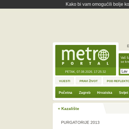
Kako bi vam omogućili bolje kor
D
Vaš š
se kre
PETAK, 07.08.2026.
17:25:32
VIJESTI
PRAVI ŽIVOT
POD REFLEKT
Početna
Zagreb
Hrvatska
Svijet
« Kazalište
PURGATORIJE 2013