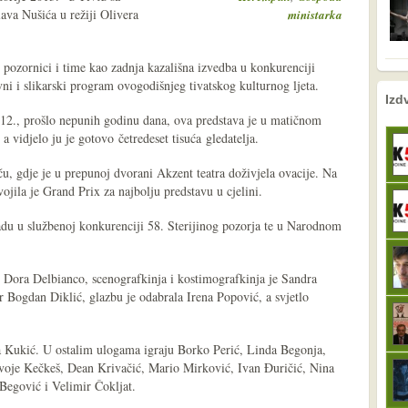
va Nušića u režiji Olivera
ministarka
j pozornici i time kao zadnja kazališna izvedba u konkurenciji
evni i slikarski program ovogodišnjeg tivatskog kulturnog ljeta.
nema prethodne s
sljedeće
Izd
2012., prošlo nepunih godinu dana, ova predstava je u matičnom
a vidjelo ju je gotovo četredeset tisuća gledatelja.
u, gdje je u prepunoj dvorani Akzent teatra doživjela ovacije. Na
jila je Grand Prix za najbolju predstavu u cjelini.
du u službenoj konkurenciji 58. Sterijinog pozorja te u Narodnom
e Dora Delbianco, scenografkinja i kostimografkinja je Sandra
or Bogdan Diklić, glazbu je odabrala Irena Popović, a svjetlo
a Kukić. U ostalim ulogama igraju Borko Perić, Linda Begonja,
oje Kečkeš, Dean Krivačić, Mario Mirković, Ivan Đuričić, Nina
Begović i Velimir Čokljat.