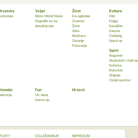
Hrvatska
Svijet
Život
Kultura
omentari
Metro World News
Iza ogledala
Film
Dogodilo se na
Znanost
Knjiga
današnji dan
Žene
Kazalište
Seks
Glazba
Muškarci
Clubbing
Zdravlje
Stand up
Putovanja
Sport
Nogomet
Studentski i mali sp
Košarka
Rukomet
Skijanje
Ostali sportovi
Showbiz
Fun
Hi-tech
elevizija
Vic dana
Interni vju
UVJETI
OGLAŠAVANJE
IMPRESUM