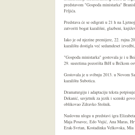
predstavom "Gospođa ministarka" Branisla
Frljića.
Predstava će se odigrati u 21 h na Ljetno
zatvoriti bogat kazališni, glazbeni, knjiž
Iako je od njezine premijere, 22. rujna 
kazalištu dostigla već sedamdeset izvedbi, 
"Gospođa ministarka" gostovala je i u Beč
29. susretima pozorišta BiH u Brčkom osvo
Gostovala je u svibnju 2013. u Novom Sa
kazalištu Subotica.
Dramaturgiju i adaptaciju teksta potpisuj
Dekanić, savjetnik za jezik i scenski gov
oblikovao Zdravko Stolnik.
Naslovnu ulogu u predstavi igra Elizabet
Maja Posavec, Edo Vujić, Ana Maras, Hrv
Erak-Svrtan, Kostadinka Velkovska, Mia 