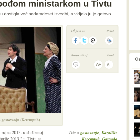
ođom ministarkom u Tivtu
 dostigla već sedamdeset izvedbi, a vidjelo ju je gotovo
Objavi na
Print
Komentiraj
Font
prethodno
2
Os
m gostovanju (Kerempuh)
 rujna 2013. u službenoj
Više o
,
gostovanje
Kazalište
orije 2013." u Tivtu sa
,
Kerempuh
Gospođa