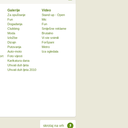
Galerije
Video
Za opuštanje
Stand-up - Open
Fun
Mic
Događanja
Fun
Clubbing
Smiješne reklame
Moda
Brutalno
Izložbe
Vi ste snimili
Dizajn
Foršpani
Putovanja
Metro
Auto-moto
Iza ogledala
ort
Foto vijesti
Karikatura dana
Uhvati duh ljeta
Uhvati duh ljeta 2010
skrolaj na vrh