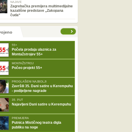
NAJAVE
Zagrebačka premijera multimedijalne
kazališne predstave „Zakopana
čuda“
tranice
vojeno
55+
Počela prodaja ulaznica za
Montažstrojev 55+
MONTAŽSTROJ
Počeo projekt 55+
PROGLAŠENI NAJBOLJI
Završili 35. Dani satire u Kerempuhu
- podijeljene nagrade
35. PUT
Najavljeni Dani satire u Kerempuhu
PREMIJERA
Putnica Mističnog teatra digla
publiku na noge