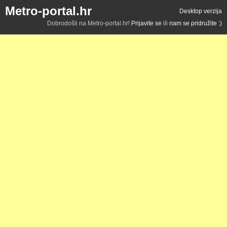
Metro-portal.hr
Desktop verzija
Dobrodošli na Metro-portal.hr!
Prijavite se
ili
nam se pridružite :)