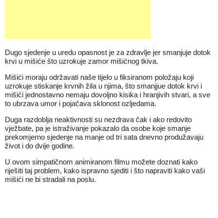
Dugo sjedenje u uredu opasnost je za zdravlje jer smanjuje dotok
krvi u mišiće što uzrokuje zamor mišićnog tkiva.
Mišići moraju održavati naše tijelo u fiksiranom položaju koji
uzrokuje stiskanje krvnih žila u njima, što smanjjue dotok krvi i
mišići jednostavno nemaju dovoljno kisika i hranjivih stvari, a sve
to ubrzava umor i pojačava sklonost ozljedama.
Duga razdoblja neaktivnosti su nezdrava čak i ako redovito
vježbate, pa je istraživanje pokazalo da osobe koje smanje
prekomjerno sjedenje na manje od tri sata dnevno produžavaju
život i do dvije godine.
U ovom simpatičnom animiranom filmu možete doznati kako
riješiti taj problem, kako ispravno sjediti i što napraviti kako vaši
mišići ne bi stradali na poslu.