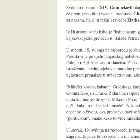
XIV. Gumbekovih
Svečano otvaranje
da
Glu
će premijerno biti izvedena predstava
Zlatka
za nas ima štrik" u režiji i izvedbi
Iz Histriona ističu kako je "halucinantni 
kajkavski jezik pretočen u 'Balade Petric
U subotu, 15. svibnja na rasporedu je zbi
Predstava je po djelu talijanskog nobelov
Pule, u režiji Aleksandra Bančića. Zbirka
istraživanju srednjovjekovne narodne preda
uglavnom pronalaze u subverzivnom, alter
"Mikeški korona kabaret" Gradskoga kazali
Gorana Košija i Draška Zidara na rasporedu
nastavku herojskih zgoda Mikeša i Prce, "vi
način kako to oni vide i tumače". Nakon tri
općenito o životu, ova predstava bavi se
"političkom", onako kako to vide mikeški v
U utorak, 19. svibnja na rasporedu je tr
Zagreba, koja će biti izvedena u matičnom 