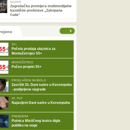
NAJAVE
Zagrebačka premijera multimedijalne
kazališne predstave „Zakopana
čuda“
tranice
vojeno
55+
Počela prodaja ulaznica za
Montažstrojev 55+
MONTAŽSTROJ
Počeo projekt 55+
PROGLAŠENI NAJBOLJI
Završili 35. Dani satire u Kerempuhu
- podijeljene nagrade
35. PUT
Najavljeni Dani satire u Kerempuhu
PREMIJERA
Putnica Mističnog teatra digla
publiku na noge