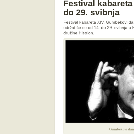
Festival kabareta
do 29. svibnja
Festival kabareta XIV. Gumbekovi d
održat će se od 14. do 29. svibnja u
družine Histrion.
Gumbekovi dani