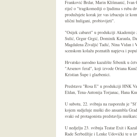
Franković Brdar, Marin Klišmanić, Ivan Č
riječ o "tragikomediji o ljudima s ruba dr
produžujete korak jer vas izbacuju iz kom
ulični huligani, probisvijeti".
"Osijek cabaret" u produkciji Akademije 
Sulić, Grgur Grgić, Dominik Karaula, Da
Magdalena Živaljić Tadić, Nina Vidan i Ve
scenskom kolažu poznatih napjeva i popula
Hrvatsko narodno kazalište Šibenik u čet
"Arsenov feral", koji izvode Oriana Kunč
Kristian Šupe i glazbenici.
Predstavu "Rosa E" u produkciji HNK Var
Eldan, Tena-Antonija Torjanac, Hana Kuni
U subotu, 22. svibnja na rasporedu je "Sf
kojem sudjeluje muški dio ansambla Grads
svaki od protagonista predstavlja muškarc
U nedjelju 23. svibnja Teatar Exit i Kazali
Rade Šerbedžije i Lenke Udovički te u iz