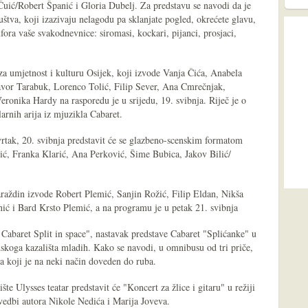
uić/Robert Španić i Gloria Dubelj. Za predstavu se navodi da je
uštva, koji izazivaju nelagodu pa sklanjate pogled, okrećete glavu,
fora vaše svakodnevnice: siromasi, kockari, pijanci, prosjaci,
za umjetnost i kulturu Osijek, koji izvode Vanja Čića, Anabela
vor Tarabuk, Lorenco Tolić, Filip Sever, Ana Cmrečnjak,
ronika Hardy na rasporedu je u srijedu, 19. svibnja. Riječ je o
rnih arija iz mjuzikla Cabaret.
vrtak, 20. svibnja predstavit će se glazbeno-scenskim formatom
ić, Franka Klarić, Ana Perković, Šime Bubica, Jakov Bilić/
aždin izvode Robert Plemić, Sanjin Rožić, Filip Eldan, Nikša
ć i Bard Krsto Plemić, a na programu je u petak 21. svibnja
 Cabaret Split in space", nastavak predstave Cabaret "Splićanke" u
koga kazališta mladih. Kako se navodi, u omnibusu od tri priče,
a koji je na neki način doveden do ruba.
šte Ulysses teatar predstavit će "Koncert za žlice i gitaru" u režiji
vedbi autora Nikole Nedića i Marija Joveva.