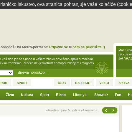
isničko iskustvo, ova stranica pohranjuje vaše kolačiće (cookie
obrodošli na Metro-portal.hr!
Prijavite se
ili
nam se pridružite :)
Masturbac
reći da n
šef HRA
e vaš dan jer se Sunce u vašem znaku savršeno spaja s moćnim
čkim tranzitima. Zračite nevjerojatnim samopouzdanjem i magnets…
dnevni horoskop
→
OROM
SPORT
CLUB
GALERIJE
VIDEO
ARHIVA
Život
Kultura
Sport
Biznis
Lifestyle
Showbiz
Fun
Ho
Sljedeća vijest
Prethodna vijest
objavljeno prije 5 godina i 4 mjeseca