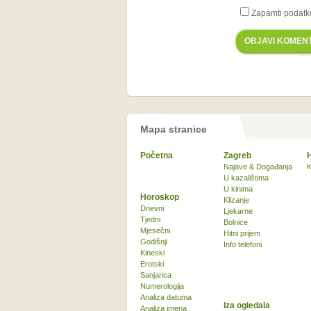
Zapamti podatk
OBJAVI KOMEN
Mapa stranice
Početna
Zagreb
Najave & Događanja
K
U kazalištima
U kinima
Horoskop
Klizanje
Dnevni
Ljekarne
Tjedni
Bolnice
Mjesečni
Hitni prijem
Godišnji
Info telefoni
Kineski
Erotski
Sanjarica
Numerologija
Analiza datuma
Iza ogledala
Analiza imena