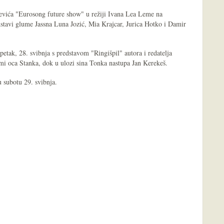
jevića "Eurosong future show" u režiji Ivana Lea Leme na
dstavi glume Jassna Luna Jozić, Mia Krajcar, Jurica Hotko i Damir
petak, 28. svibnja s predstavom "Ringišpil" autora i redatelja
mi oca Stanka, dok u ulozi sina Tonka nastupa Jan Kerekeš.
u subotu 29. svibnja.