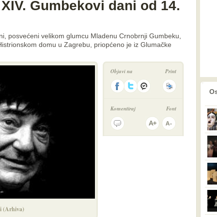
 XIV. Gumbekovi dani od 14.
ani, posvećeni velikom glumcu Mladenu Crnobrnji Gumbeku,
 Histrionskom domu u Zagrebu, priopćeno je iz Glumačke
Objavi na
Print
prethodno
2
Os
Komentiraj
Font
 (Arhiva)