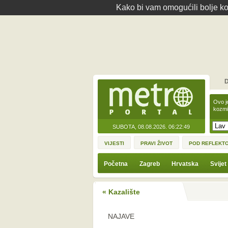
Kako bi vam omogućili bolje kor
D
Ovo j
kozmi
SUBOTA, 08.08.2026.
06:22:49
VIJESTI
PRAVI ŽIVOT
POD REFLEKT
Početna
Zagreb
Hrvatska
Svijet
« Kazalište
NAJAVE