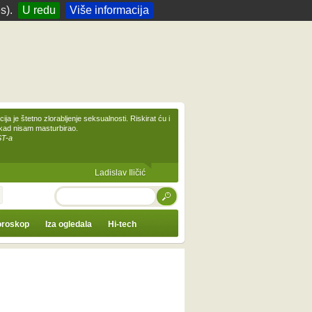
s).
U redu
Više informacija
ija je štetno zlorabljenje seksualnosti. Riskirat ću i
ikad nisam masturbirao.
ST-a
Ladislav Iličić
TRAŽI
roskop
Iza ogledala
Hi-tech