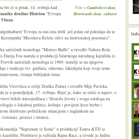
na bit će u petak, 14. svibnja kad
Više o
,
Gumbekovi dani
mačke družine Histrion
"Evropa
,
Histrionski dom
cabaret
 Viteza
.
galgenkabaret 'Evropa za nas ima štrik' još jedan od pokušaja da se
nema prethodne s
sljedeće
Izd
e Kerempuha' Miroslava Krleže oživi na histrionskoj pozornici".
rka satiričnih monologa "Mistero Buffo" u izvedbi Valtera Roše.
ca Darija Foa nastala u produkciji Istarskoga narodnog kazališta iz
 Foovih satiričnih monologa iz 1969. temelji se na njegovu
je i tradicije tzv. giullara, odnosno, lakrdijaša koji svoje teme
nativnom, čitanju biblijskih tema.
šta Virovitica u režiji Draška Zidara i izvedbi Mije Pavleka,
 je u ponedjeljak, 17. svibnja. Riječ je, kako se ističe u najavi, o
rov'tičkih starosjedilaca i 'filozofa života' i svega ostaloga na
logije o lokalnoj politici, kolinju i povijesti kroz berbu i
 širom društveno političkom situacijom s naglaskom na
izionari, proroci i stratezi.
agikomedija "Nepoznati iz Seine" u produkciji Teatra &TD iz
kazalištu. Predstavu je režirala Rajna Racz, a izvode je Judita