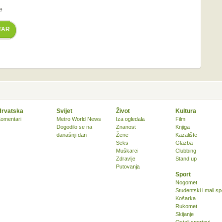
e
TAR
Hrvatska
Svijet
Život
Kultura
omentari
Metro World News
Iza ogledala
Film
Dogodilo se na
Znanost
Knjiga
današnji dan
Žene
Kazalište
Seks
Glazba
Muškarci
Clubbing
Zdravlje
Stand up
Putovanja
Sport
Nogomet
Studentski i mali sp
Košarka
Rukomet
Skijanje