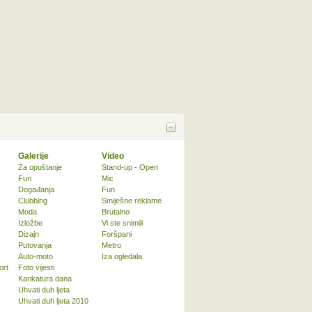
Galerije
Video
Za opuštanje
Stand-up - Open
Fun
Mic
Događanja
Fun
Clubbing
Smiješne reklame
Moda
Brutalno
Izložbe
Vi ste snimili
Dizajn
Foršpani
Putovanja
Metro
Auto-moto
Iza ogledala
ort
Foto vijesti
Karikatura dana
Uhvati duh ljeta
Uhvati duh ljeta 2010