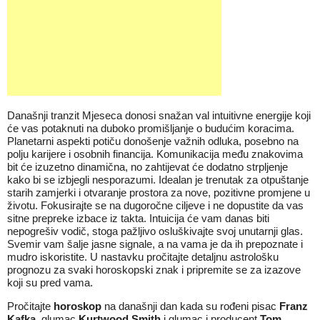
Današnji tranzit Mjeseca donosi snažan val intuitivne energije koji
će vas potaknuti na duboko promišljanje o budućim koracima.
Planetarni aspekti potiču donošenje važnih odluka, posebno na
polju karijere i osobnih financija. Komunikacija među znakovima
bit će izuzetno dinamična, no zahtijevat će dodatno strpljenje
kako bi se izbjegli nesporazumi. Idealan je trenutak za otpuštanje
starih zamjerki i otvaranje prostora za nove, pozitivne promjene u
životu. Fokusirajte se na dugoročne ciljeve i ne dopustite da vas
sitne prepreke izbace iz takta. Intuicija će vam danas biti
nepogrešiv vodič, stoga pažljivo osluškivajte svoj unutarnji glas.
Svemir vam šalje jasne signale, a na vama je da ih prepoznate i
mudro iskoristite. U nastavku pročitajte detaljnu astrološku
prognozu za svaki horoskopski znak i pripremite se za izazove
koji su pred vama.
Pročitajte
horoskop
na današnji dan kada su rođeni pisac
Franz
Kafka
, glumac
Kurtwood Smith
i glumac i producent
Tom