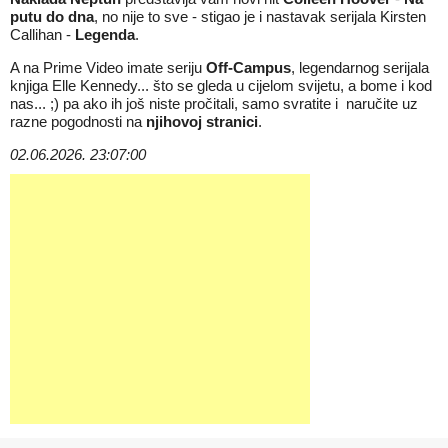
putu do dna
, no nije to sve - stigao je i nastavak serijala
Kirsten
Callihan
-
Legenda
.
A na Prime Video imate seriju
Off-Campus
, legendarnog serijala
knjiga Elle Kennedy... što se gleda u cijelom svijetu, a bome i kod
nas... ;) pa ako ih još niste pročitali, samo svratite i
naručite uz
razne pogodnosti na
njihovoj stranici
.
02.06.2026. 23:07:00