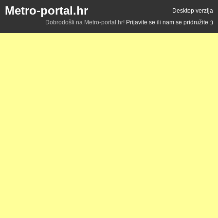
Metro-portal.hr
Desktop verzija
Dobrodošli na Metro-portal.hr!
Prijavite se
ili
nam se pridružite :)