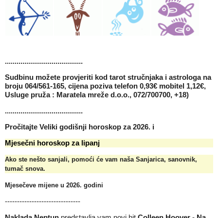
........................................
Sudbinu možete provjeriti kod tarot stručnjaka i astrologa na
broju 064/561-165, cijena poziva telefon 0,93€ mobitel 1,12€,
Usluge pruža : Maratela mreže d.o.o., 072/700700, +18)
........................................
Pročitajte
Veliki godišnji horoskop za 2026.
i
Mjesečni horoskop za lipanj
Ako ste nešto sanjali, pomoći će vam naša
Sanjarica, sanovnik,
tumač snova
.
Mjesečeve mijene u 2026
. godini
-------------------------------
Naklada Neptun
predstavlja vam novi hit
Colleen Hoover
-
Na