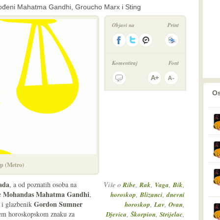
rođeni Mahatma Gandhi, Groucho Marx i Sting
Objavi na
Print
Komentiraj
Font
prethodno
2
Os
p (Metro)
ada
, a od poznatih osoba na
Više o
,
,
,
,
Ribe
Rak
Vaga
Bik
Mohandas Mahatma Gandhi
je
,
,
,
horoskop
Blizanci
dnevni
Gordon Sumner
i glazbenik
,
,
,
horoskop
Lav
Ovan
vašem horoskopskom znaku za
,
,
,
Djevica
Škorpion
Strijelac