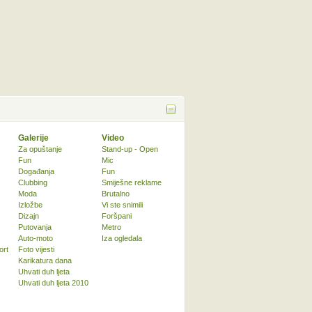
Galerije
Video
Za opuštanje
Stand-up - Open
Fun
Mic
Događanja
Fun
Clubbing
Smiješne reklame
Moda
Brutalno
Izložbe
Vi ste snimili
Dizajn
Foršpani
Putovanja
Metro
Auto-moto
Iza ogledala
ort
Foto vijesti
Karikatura dana
Uhvati duh ljeta
Uhvati duh ljeta 2010