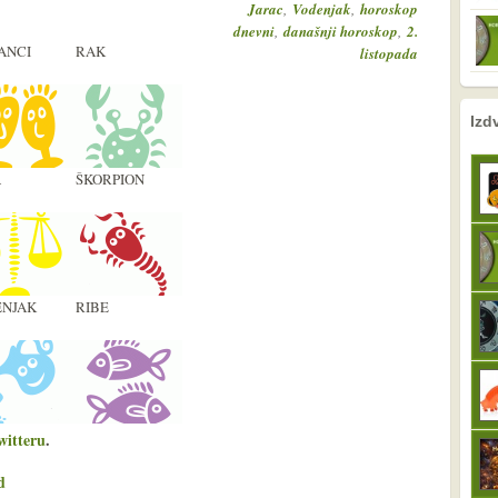
,
,
Jarac
Vodenjak
horoskop
,
,
dnevni
današnji horoskop
2.
ANCI
RAK
listopada
nema prethodne s
sljedeće
Izd
A
ŠKORPION
NJAK
RIBE
witteru
.
d