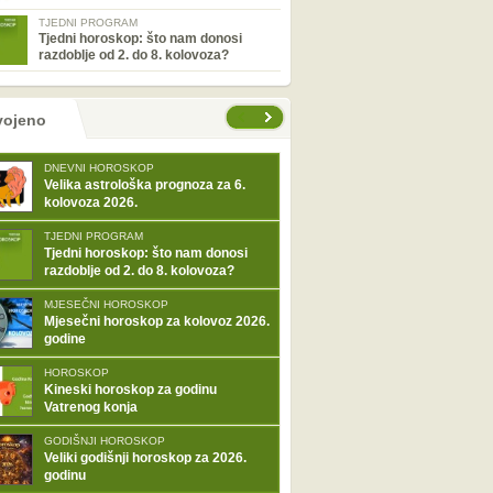
TJEDNI PROGRAM
Tjedni horoskop: što nam donosi
razdoblje od 2. do 8. kolovoza?
tranice
vojeno
DNEVNI HOROSKOP
Velika astrološka prognoza za 6.
kolovoza 2026.
TJEDNI PROGRAM
Tjedni horoskop: što nam donosi
razdoblje od 2. do 8. kolovoza?
MJESEČNI HOROSKOP
Mjesečni horoskop za kolovoz 2026.
godine
HOROSKOP
Kineski horoskop za godinu
Vatrenog konja
GODIŠNJI HOROSKOP
Veliki godišnji horoskop za 2026.
godinu