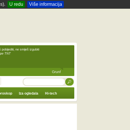
s).
U redu
Više informacija
 pobijediti, ne smiješ izgubiti
upe TNT
Grunf
TRAŽI
roskop
Iza ogledala
Hi-tech