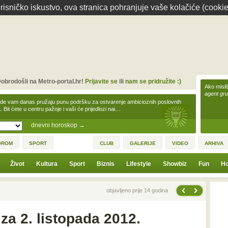
isničko iskustvo, ova stranica pohranjuje vaše kolačiće (cookie
obrodošli na Metro-portal.hr!
Prijavite se
ili
nam se pridružite :)
Ako misliš
agent gr
zde vam danas pružaju punu podršku za ostvarenje ambicioznih poslovnih
a. Bit ćete u centru pažnje i vaši će prijedlozi nai…
dnevni horoskop
→
OROM
SPORT
CLUB
GALERIJE
VIDEO
ARHIVA
Život
Kultura
Sport
Biznis
Lifestyle
Showbiz
Fun
Ho
Sljedeća vijest
Prethodna vijest
objavljeno prije 14 godina
a 2. listopada 2012.