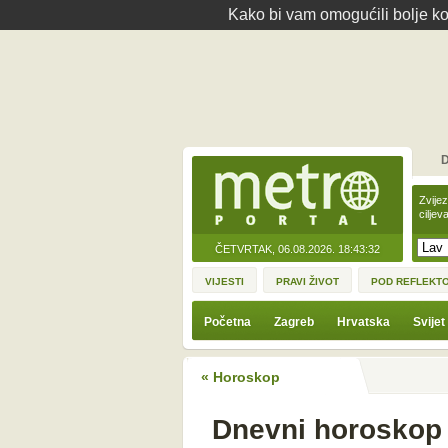
Kako bi vam omogućili bolje kor
D
Zvije
ciljev
ČETVRTAK, 06.08.2026.
18:43:32
VIJESTI
PRAVI ŽIVOT
POD REFLEKT
Početna
Zagreb
Hrvatska
Svijet
« Horoskop
Dnevni horoskop z