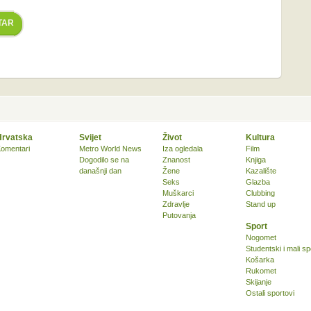
TAR
Hrvatska
Svijet
Život
Kultura
omentari
Metro World News
Iza ogledala
Film
Dogodilo se na
Znanost
Knjiga
današnji dan
Žene
Kazalište
Seks
Glazba
Muškarci
Clubbing
Zdravlje
Stand up
Putovanja
Sport
Nogomet
Studentski i mali sp
Košarka
Rukomet
Skijanje
Ostali sportovi