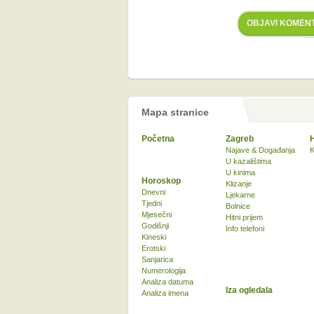
OBJAVI KOMEN
Mapa stranice
Početna
Zagreb
Najave & Događanja
K
U kazalištima
U kinima
Horoskop
Klizanje
Dnevni
Ljekarne
Tjedni
Bolnice
Mjesečni
Hitni prijem
Godišnji
Info telefoni
Kineski
Erotski
Sanjarica
Numerologija
Analiza datuma
Iza ogledala
Analiza imena