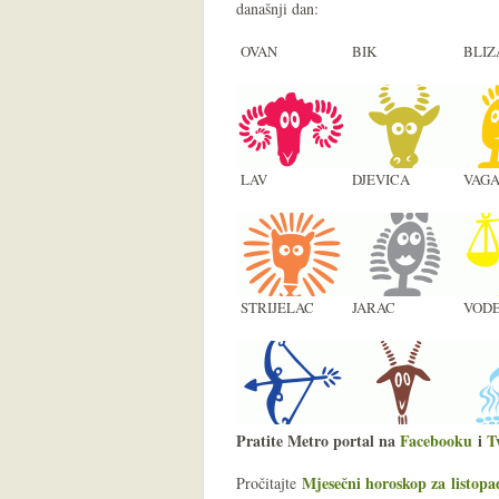
današnji dan:
OVAN
BIK
BLIZ
LAV
DJEVICA
VAG
STRIJELAC
JARAC
VODE
Pratite Metro portal na
Facebooku
i
T
Mjesečni horoskop za listopa
Pročitajte