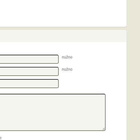
nužno
nužno
e