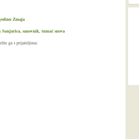
 godinu Zmaja
Sanjarica, sanovnik, tumač snova
ša
ite ga s prijateljima: