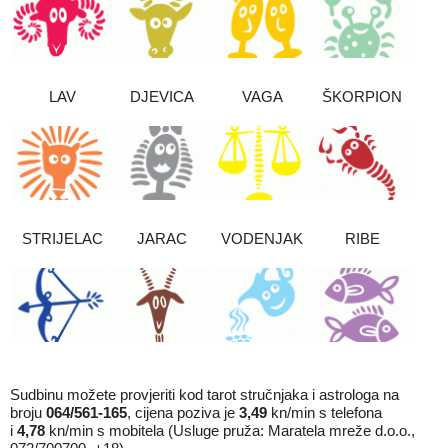
LAV
DJEVICA
VAGA
ŠKORPION
STRIJELAC
JARAC
VODENJAK
RIBE
Sudbinu možete provjeriti kod tarot stručnjaka i astrologa na
broju
064/561-165
, cijena poziva je
3,49
kn/min s telefona
i
4,78
kn/min s mobitela (Usluge pruža: Maratela mreže d.o.o.,