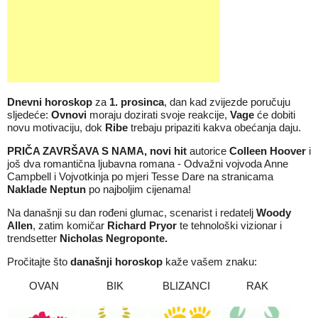
Dnevni horoskop
za
1
.
prosinca
, dan kad zvijezde poručuju
sljedeće:
Ovnovi
moraju dozirati svoje reakcije,
Vage
će dobiti
novu motivaciju, dok
Ribe
trebaju pripaziti kakva obećanja daju.
PRIČA ZAVRŠAVA S NAMA, novi hit
autorice
Colleen Hoover
i
još dva romantična ljubavna romana - Odvažni vojvoda Anne
Campbell i Vojvotkinja po mjeri Tesse Dare na stranicama
Naklade Neptun
po najboljim cijenama!
Na današnji su dan rođeni glumac, scenarist i redatelj
Woody
Allen
, zatim komičar
Richard Pryor
te tehnološki vizionar i
trendsetter
Nicholas Negroponte
.
Pročitajte što
današnji horoskop
kaže vašem znaku:
OVAN
BIK
BLIZANCI
RAK