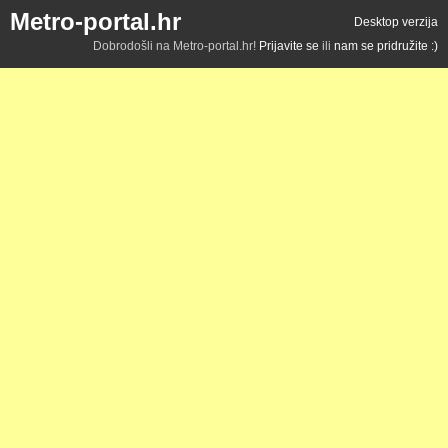
Metro-portal.hr
Desktop verzija
Dobrodošli na Metro-portal.hr!
Prijavite se
ili
nam se pridružite :)