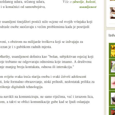
moždanog udara, srčanog udara,
Više o
,
,
zdravlje
bolesti
i i u konačnici od samoubojstva,
usamljenost
 usamljeni tinejdžeri postići niže ocjene od svojih vršnjaka koji
 odrasle osobe suočavaju s većim problemima kada je posrijedi
nema prethodne s
sljedeće
Izd
veni, s obzirom na milijarde troškova koji se izdvajaju za
vezan je i s gubitkom radnih mjesta.
rthy, usamljenost definira kao "bolan, subjektivan osjećaj koji
koje trebamo ne odgovaraju odnosima koje imamo. A društvena
anje manjeg broja kontakata, odnosa ili interakcija."
m svijetu svaka treća starija osoba i svaki četvrti adolescent
ti, loše formalno obrazovanje, niski prihodi, nedostatak prilika za
ištenje digitalnih tehnologija.
ma navikli na komuniciraju, ne samo riječima, već i izrazom lica,
nom, a takvi se oblici komunikacije gube kad se ljudi oslanjaju