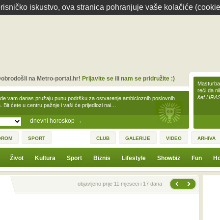
isničko iskustvo, ova stranica pohranjuje vaše kolačiće (cookie
obrodošli na Metro-portal.hr!
Prijavite se
ili
nam se pridružite :)
Masturbac
reći da n
šef HRA
zde vam danas pružaju punu podršku za ostvarenje ambicioznih poslovnih
a. Bit ćete u centru pažnje i vaši će prijedlozi nai…
dnevni horoskop
→
OROM
SPORT
CLUB
GALERIJE
VIDEO
ARHIVA
Život
Kultura
Sport
Biznis
Lifestyle
Showbiz
Fun
Ho
Sljedeća vijest
Prethodna vijest
objavljeno prije 11 mjeseci i 17 dana