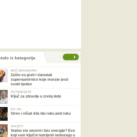
talo iz kategorije
MOĆ MAHUNARKI
Zašto su grah i slanutak
supernamirnice koje morate jesti
svaki tjedan
ČETRDESETE
Ključ za zdravlje u zreloj dobi
EH, DA...
Stres i višak kila idu ruku pod ruku
SAVJETI
Stalno ste umorni i bez energije? Evo
koji vam ključni nutrijenti nedostaju u