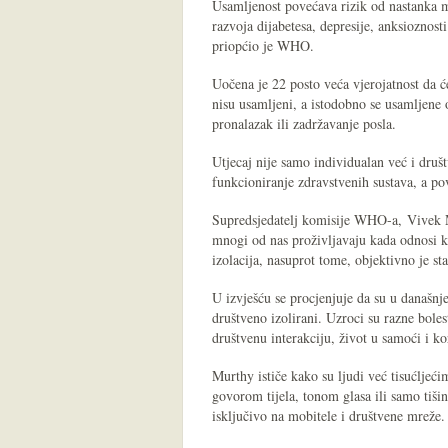
Usamljenost povećava rizik od nastanka 
razvoja dijabetesa, depresije, anksioznost
priopćio je WHO.
Uočena je 22 posto veća vjerojatnost da će
nisu usamljeni, a istodobno se usamljene
pronalazak ili zadržavanje posla.
Utjecaj nije samo individualan već i društ
funkcioniranje zdravstvenih sustava, a po
Supredsjedatelj komisije WHO-a, Vivek Mu
mnogi od nas proživljavaju kada odnosi 
izolacija, nasuprot tome, objektivno je st
U izvješću se procjenjuje da su u današnje
društveno izolirani. Uzroci su razne boles
društvenu interakciju, život u samoći i kor
Murthy ističe kako su ljudi već tisućljeći
govorom tijela, tonom glasa ili samo tiši
isključivo na mobitele i društvene mreže.