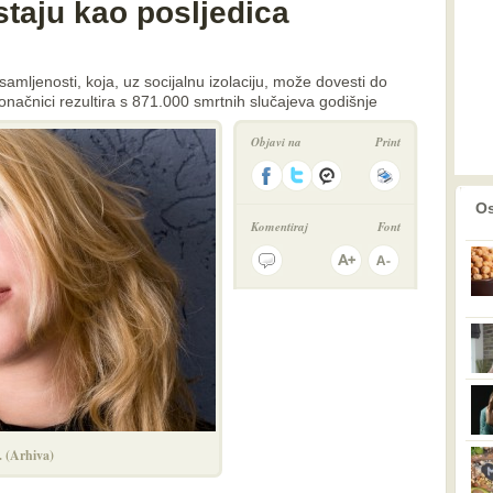
staju kao posljedica
amljenosti, koja, uz socijalnu izolaciju, može dovesti do
 konačnici rezultira s 871.000 smrtnih slučajeva godišnje
Objavi na
Print
prethodno
2
Os
Komentiraj
Font
. (Arhiva)