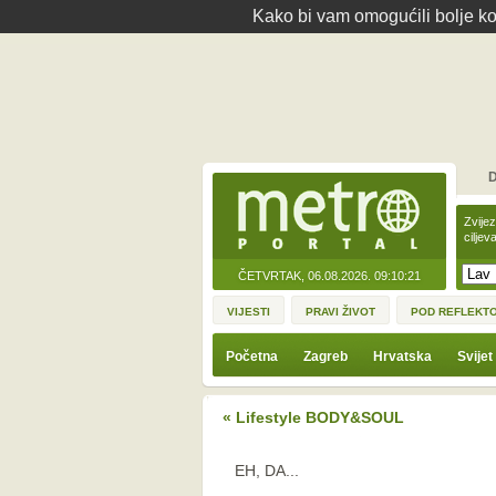
Kako bi vam omogućili bolje kor
D
Zvije
ciljev
ČETVRTAK, 06.08.2026.
09:10:21
VIJESTI
PRAVI ŽIVOT
POD REFLEKT
Početna
Zagreb
Hrvatska
Svijet
« Lifestyle BODY&SOUL
EH, DA...