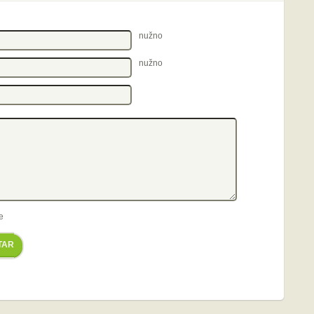
nužno
nužno
e
TAR