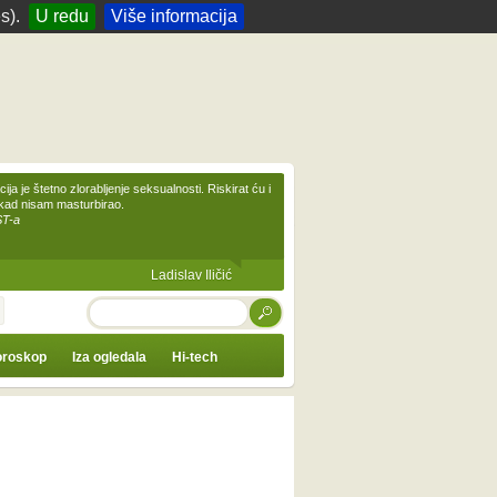
s).
U redu
Više informacija
ija je štetno zlorabljenje seksualnosti. Riskirat ću i
ikad nisam masturbirao.
ST-a
Ladislav Iličić
TRAŽI
roskop
Iza ogledala
Hi-tech