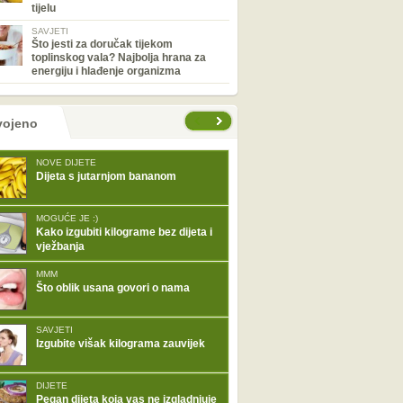
tijelu
SAVJETI
Što jesti za doručak tijekom
toplinskog vala? Najbolja hrana za
energiju i hlađenje organizma
tranice
vojeno
NOVE DIJETE
Dijeta s jutarnjom bananom
MOGUĆE JE :)
Kako izgubiti kilograme bez dijeta i
vježbanja
MMM
Što oblik usana govori o nama
SAVJETI
Izgubite višak kilograma zauvijek
DIJETE
Pegan dijeta koja vas ne izgladnjuje