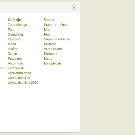
Galerije
Video
Za opuštanje
Stand-up - Open
Fun
Mic
Događanja
Fun
Clubbing
Smiješne reklame
Moda
Brutalno
Izložbe
Vi ste snimili
Dizajn
Foršpani
Putovanja
Metro
Auto-moto
Iza ogledala
ort
Foto vijesti
Karikatura dana
Uhvati duh ljeta
Uhvati duh ljeta 2010