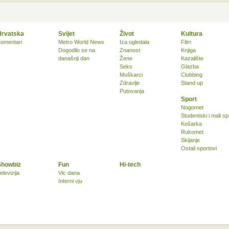
Hrvatska
Svijet
Život
Kultura
omentari
Metro World News
Iza ogledala
Film
Dogodilo se na
Znanost
Knjiga
današnji dan
Žene
Kazalište
Seks
Glazba
Muškarci
Clubbing
Zdravlje
Stand up
Putovanja
Sport
Nogomet
Studentski i mali sp
Košarka
Rukomet
Skijanje
Ostali sportovi
Showbiz
Fun
Hi-tech
elevizija
Vic dana
Interni vju