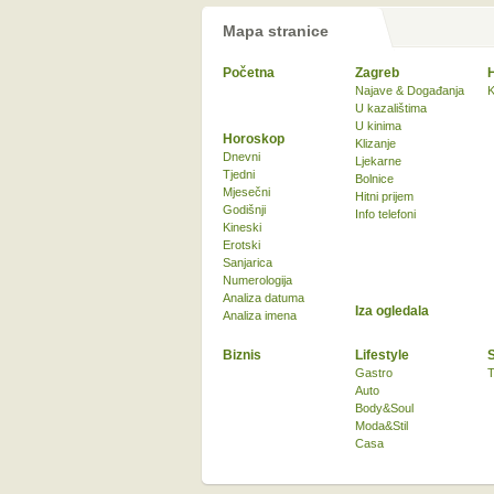
Mapa stranice
Početna
Zagreb
Najave & Događanja
K
U kazalištima
U kinima
Horoskop
Klizanje
Dnevni
Ljekarne
Tjedni
Bolnice
Mjesečni
Hitni prijem
Godišnji
Info telefoni
Kineski
Erotski
Sanjarica
Numerologija
Analiza datuma
Iza ogledala
Analiza imena
Biznis
Lifestyle
Gastro
T
Auto
Body&Soul
Moda&Stil
Casa