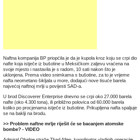
Naftna kompanija BP priopćila je da je kupola kroz koju se crpi dio
nafte koja istječe iz bušotine u Meksičkom zaljevu vraćena na
svoje mjesto i nastavila je s radom, 10 sati nakon što je
uklonjena. Prema video snimkama s bušotine, za to je vrijeme
nafta neometano šikljala u more, dodajući nove tisuće barela
najvećoj naftnoj mrlji u povijesti SAD-a.
U brod Discoverer Enterprise dnevno se crpi oko 27.000 barela
nafte (oko 4.300 tona), ili približno polovica od 60.000 barela
koliko po procjenama istječe iz bušotine. Prikupljena nafta spaljuje
se na baklji na brodu.
>> Problem naftne mrlje riješit će se bacanjem atomske
bombe? - VIDEO
Admiral Obalne straže Thad Allen, koordinator vladinih operacije