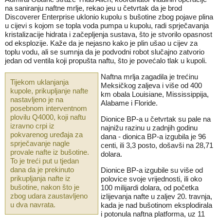
na saniranju naftne mrlje, rekao jeu u četvrtak da je brod
Discoverer Enterprise uklonio kupolu s bušotine zbog pojave plina
u cijevi s kojom se topla voda pumpa u kupolu, radi sprječavanja
kristalizacije hidrata i začepljenja sustava, što je stvorilo opasnost
od eksplozije. Kaže da je nejasno kako je plin ušao u cijev za
toplu vodu, ali se sumnja da je podvodni robot slučajno zatvorio
jedan od ventila koji propušta naftu, što je povećalo tlak u kupoli.
Naftna mrlja zagadila je trećinu
Tijekom uklanjanja
Meksičkog zaljeva i više od 400
kupole, prikupljanje nafte
km obala Louisiane, Mississippija,
nastavljeno je na
Alabame i Floride.
posebnom interventnom
plovilu Q4000, koji naftu
Dionice BP-a u četvrtak su pale na
izravno crpi iz
najnižu razinu u zadnjih godinu
pokvarenog uređaja za
dana - dionica BP-a izgubila je 96
sprječavanje nagle
centi, ili 3,3 posto, došavši na 28,71
provale nafte iz bušotine.
dolara.
To je treći put u tjedan
dana da je prekinuto
Dionice BP-a izgubile su više od
prikupljanja nafte iz
polovice svoje vrijednosti, ili oko
bušotine, nakon što je
100 milijardi dolara, od početka
zbog udara zaustavljeno
izlijevanja nafte u zaljev 20. travnja,
u dva navrata.
kada je nad bušotinom eksplodirala
i potonula naftna platforma, uz 11