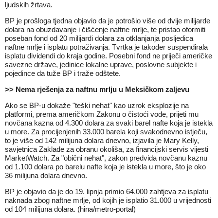
ljudskih žrtava.
BP je prošloga tjedna objavio da je potrošio više od dvije milijarde
dolara na obuzdavanje i čišćenje naftne mrlje, te pristao oformiti
poseban fond od 20 milijardi dolara za otklanjanja posljedica
naftne mrlje i isplatu potraživanja. Tvrtka je također suspendirala
isplatu dividendi do kraja godine. Posebni fond ne priječi američke
savezne države, jedinice lokalne uprave, poslovne subjekte i
pojedince da tuže BP i traže odštete.
>> Nema rješenja za naftnu mrlju u Meksičkom zaljevu
Ako se BP-u dokaže "teški nehat" kao uzrok eksplozije na
platformi, prema američkom Zakonu o čistoći vode, prijeti mu
novčana kazna od 4.300 dolara za svaki barel nafte koja je istekla
u more. Za procijenjenih 33.000 barela koji svakodnevno istječu,
to je više od 142 milijuna dolara dnevno, izjavila je Mary Kelly,
savjetnica Zaklade za obranu okoliša, za financijski servis vijesti
MarketWatch. Za "obični nehat", zakon predviđa novčanu kaznu
od 1.100 dolara po barelu nafte koja je istekla u more, što je oko
36 milijuna dolara dnevno.
BP je objavio da je do 19. lipnja primio 64.000 zahtjeva za isplatu
naknada zbog naftne mrlje, od kojih je isplatio 31.000 u vrijednosti
od 104 milijuna dolara. (hina/metro-portal)