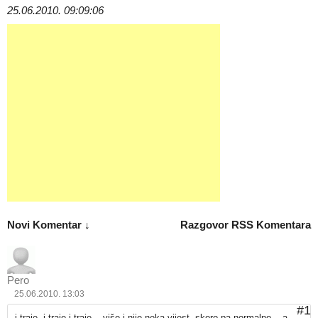
25.06.2010. 09:09:06
Novi Komentar ↓
Razgovor
RSS Komentara
Pero
25.06.2010. 13:03
#1
i traje, i traje i traje... više i nije neka vijest, skoro pa normalno... a