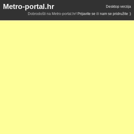
Metro-portal.hr
Desktop verzija
Dobrodošli na Metro-portal.hr!
Prijavite se
ili
nam se pridružite :)