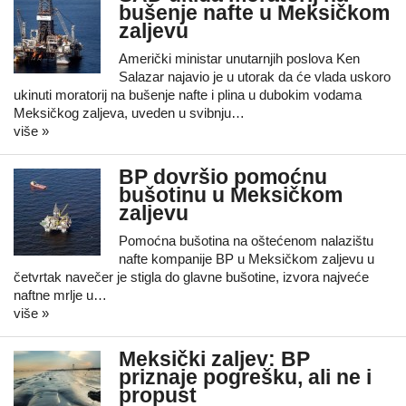
bušenje nafte u Meksičkom
zaljevu
Američki ministar unutarnjih poslova Ken
Salazar najavio je u utorak da će vlada uskoro
ukinuti moratorij na bušenje nafte i plina u dubokim vodama
Meksičkog zaljeva, uveden u svibnju…
više »
BP dovršio pomoćnu
bušotinu u Meksičkom
zaljevu
Pomoćna bušotina na oštećenom nalazištu
nafte kompanije BP u Meksičkom zaljevu u
četvrtak navečer je stigla do glavne bušotine, izvora najveće
naftne mrlje u…
više »
Meksički zaljev: BP
priznaje pogrešku, ali ne i
propust