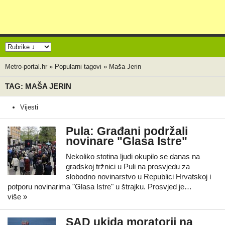
Metro-portal.hr
»
Popularni tagovi
»
Maša Jerin
TAG: MAŠA JERIN
Vijesti
Pula: Građani podržali
novinare "Glasa Istre"
Nekoliko stotina ljudi okupilo se danas na
gradskoj tržnici u Puli na prosvjedu za
slobodno novinarstvo u Republici Hrvatskoj i
potporu novinarima "Glasa Istre" u štrajku. Prosvjed je…
više »
SAD ukida moratorij na