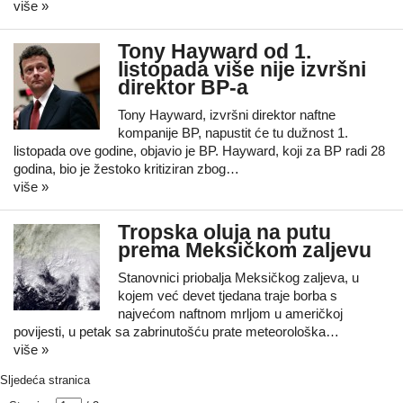
više »
Tony Hayward od 1.
listopada više nije izvršni
direktor BP-a
Tony Hayward, izvršni direktor naftne
kompanije BP, napustit će tu dužnost 1.
listopada ove godine, objavio je BP. Hayward, koji za BP radi 28
godina, bio je žestoko kritiziran zbog…
više »
Tropska oluja na putu
prema Meksičkom zaljevu
Stanovnici priobalja Meksičkog zaljeva, u
kojem već devet tjedana traje borba s
najvećom naftnom mrljom u američkoj
povijesti, u petak sa zabrinutošću prate meteorološka…
više »
Sljedeća stranica