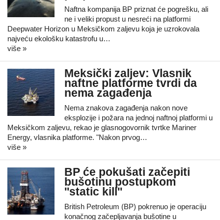
Naftna kompanija BP priznat će pogrešku, ali
ne i veliki propust u nesreći na platformi
Deepwater Horizon u Meksičkom zaljevu koja je uzrokovala
najveću ekološku katastrofu u…
više »
Meksički zaljev: Vlasnik
naftne platforme tvrdi da
nema zagađenja
Nema znakova zagađenja nakon nove
eksplozije i požara na jednoj naftnoj platformi u
Meksičkom zaljevu, rekao je glasnogovornik tvrtke Mariner
Energy, vlasnika platforme. "Nakon prvog…
više »
BP će pokušati začepiti
bušotinu postupkom
''static kill''
British Petroleum (BP) pokrenuo je operaciju
konačnog začepljavanja bušotine u