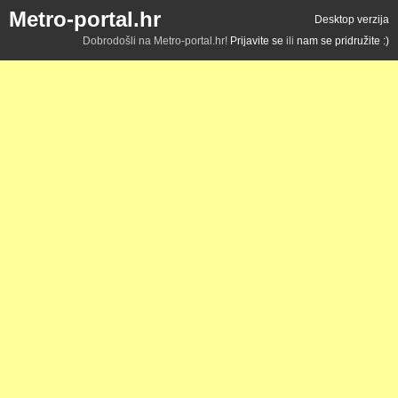
Metro-portal.hr
Desktop verzija
Dobrodošli na Metro-portal.hr!
Prijavite se
ili
nam se pridružite :)