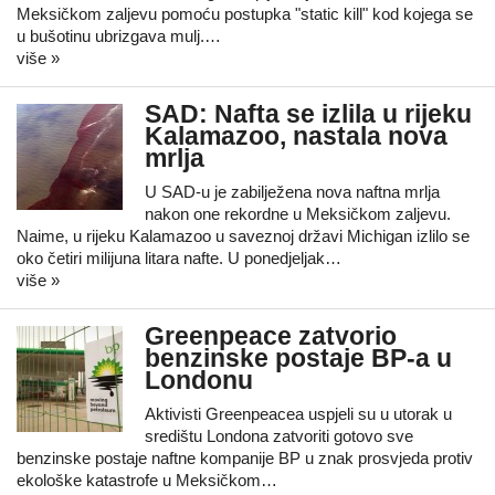
Meksičkom zaljevu pomoću postupka "static kill" kod kojega se
u bušotinu ubrizgava mulj.…
više »
SAD: Nafta se izlila u rijeku
Kalamazoo, nastala nova
mrlja
U SAD-u je zabilježena nova naftna mrlja
nakon one rekordne u Meksičkom zaljevu.
Naime, u rijeku Kalamazoo u saveznoj državi Michigan izlilo se
oko četiri milijuna litara nafte. U ponedjeljak…
više »
Greenpeace zatvorio
benzinske postaje BP-a u
Londonu
Aktivisti Greenpeacea uspjeli su u utorak u
središtu Londona zatvoriti gotovo sve
benzinske postaje naftne kompanije BP u znak prosvjeda protiv
ekološke katastrofe u Meksičkom…