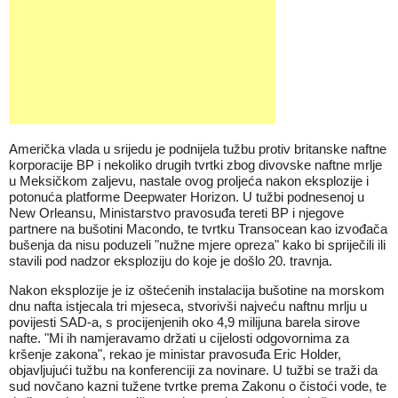
Američka vlada u srijedu je podnijela tužbu protiv britanske naftne
korporacije BP i nekoliko drugih tvrtki zbog
divovske naftne mrlje
u Meksičkom zaljevu, nastale ovog proljeća nakon eksplozije i
potonuća platforme Deepwater Horizon
. U tužbi podnesenoj u
New Orleansu, Ministarstvo pravosuđa tereti BP i njegove
partnere na bušotini Macondo, te tvrtku Transocean kao izvođača
bušenja da nisu poduzeli "nužne mjere opreza" kako bi spriječili ili
stavili pod nadzor eksploziju do koje je došlo 20. travnja.
Nakon eksplozije je iz oštećenih instalacija bušotine na morskom
dnu nafta istjecala tri mjeseca, stvorivši najveću naftnu mrlju u
povijesti SAD-a, s procijenjenih oko 4,9 milijuna barela sirove
nafte. "Mi ih namjeravamo držati u cijelosti odgovornima za
kršenje zakona", rekao je ministar pravosuđa Eric Holder,
objavljujući tužbu na konferenciji za novinare. U tužbi se traži da
sud novčano kazni tužene tvrtke prema Zakonu o čistoći vode, te