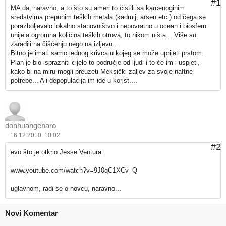
#1
MA da, naravno, a to što su ameri to čistili sa karcenoginim
sredstvima prepunim teških metala (kadmij, arsen etc.) od čega se
porazboljevalo lokalno stanovništvo i nepovratno u ocean i biosferu
unijela ogromna količina teških otrova, to nikom ništa... Više su
zaradili na čišćenju nego na izljevu...
Bitno je imati samo jednog krivca u kojeg se može uprijeti prstom.
Plan je bio isprazniti cijelo to područje od ljudi i to će im i uspjeti,
kako bi na miru mogli preuzeti Meksički zaljev za svoje naftne
potrebe... A i depopulacija im ide u korist....
donhuangenaro
16.12.2010. 10:02
#2
evo što je otkrio Jesse Ventura:
www.youtube.com/watch?v=9J0qC1XCv_Q
uglavnom, radi se o novcu, naravno...
Novi Komentar