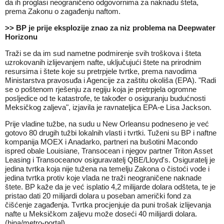
da ih proglasi neograničeno odgovornima za naknadu šteta,
prema Zakonu o zagađenju naftom.
>> BP je prije eksplozije znao za niz problema na Deepwater
Horizonu
Traži se da im sud nametne podmirenje svih troškova i šteta
uzrokovanih izlijevanjem nafte, uključujući štete na prirodnim
resursima i štete koje su pretrpjele tvrtke, prema navodima
Ministarstva pravosuđa i Agencije za zaštitu okoliša (EPA). "Radi
se o poštenom rješenju za regiju koja je pretrpjela ogromne
posljedice od te katastrofe, te također o osiguranju budućnosti
Meksičkog zaljeva", izjavila je ravnateljica EPA-e Lisa Jackson.
Prije vladine tužbe, na sudu u New Orleansu podneseno je već
gotovo 80 drugih tužbi lokalnih vlasti i tvrtki. Tuženi su BP i naftne
kompanija MOEX i Anadarko, partneri na bušotini Macondo
ispred obale Louisiane, Transocean i njegov partner Triton Asset
Leasing i Transoceanov osiguravatelj QBE/Lloyd's. Osiguratelj je
jedina tvrtka koja nije tužena na temelju Zakona o čistoći vode i
jedina tvrtka protiv koje vlada ne traži neograničene naknade
štete. BP kaže da je već isplatio 4,2 milijarde dolara odšteta, te je
pristao dati 20 milijardi dolara u poseban američki fond za
čišćenje zagađenja. Tvrtka procjenjuje da puni trošak izlijevanja
nafte u Meksičkom zaljevu može doseći 40 milijardi dolara.
(hina/metro-portal)