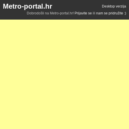
Metro-portal.hr
Desktop verzija
Dobrodošli na Metro-portal.hr!
Prijavite se
ili
nam se pridružite :)