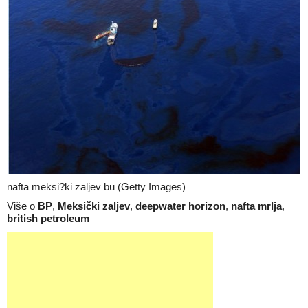
nafta meksi?ki zaljev bu (Getty Images)
Više o
BP
,
Meksički zaljev
,
deepwater horizon
,
nafta mrlja
,
british petroleum