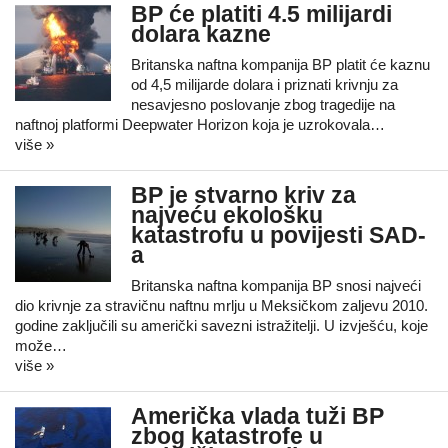
BP će platiti 4.5 milijardi
dolara kazne
Britanska naftna kompanija BP platit će kaznu
od 4,5 milijarde dolara i priznati krivnju za
nesavjesno poslovanje zbog tragedije na
naftnoj platformi Deepwater Horizon koja je uzrokovala…
više »
BP je stvarno kriv za
najveću ekološku
katastrofu u povijesti SAD-
a
Britanska naftna kompanija BP snosi najveći
dio krivnje za stravičnu naftnu mrlju u Meksičkom zaljevu 2010.
godine zaključili su američki savezni istražitelji. U izvješću, koje
može…
više »
Američka vlada tuži BP
zbog katastrofe u