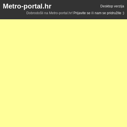
Metro-portal.hr
Desktop verzija
Dobrodošli na Metro-portal.hr!
Prijavite se
ili
nam se pridružite :)