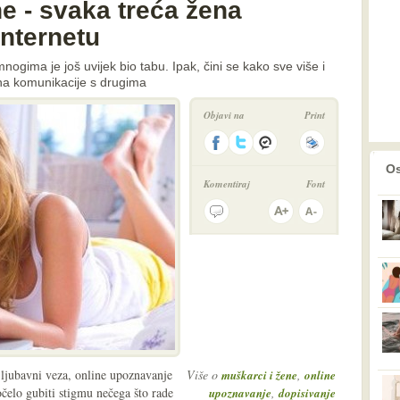
ne - svaka treća žena
Internetu
gima je još uvijek bio tabu. Ipak, čini se kako sve više i
ina komunikacije s drugima
Objavi na
Print
prethodno
2
Os
Komentiraj
Font
i ljubavni veza, online upoznavanje
Više o
,
muškarci i žene
online
elo gubiti stigmu nečega što rade
,
upoznavanje
dopisivanje