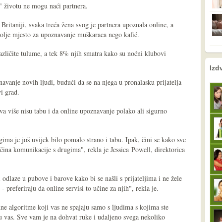
" životu ne mogu naći partnera.
ritaniji, svaka treća žena svog je partnera upoznala online, a
bolje mjesto za upoznavanje muškaraca nego kafić.
azličite tulume, a tek 8% njih smatra kako su noćni klubovi
nema prethodne s
sljedeće
Izd
znavanje novih ljudi, budući da se na njega u pronalasku prijatelja
i grad.
a više nisu tabu i da online upoznavanje polako ali sigurno
.
a je još uvijek bilo pomalo strano i tabu. Ipak, čini se kako sve
ačina komunikacije s drugima", rekla je Jessica Powell, direktorica
odlaze u pubove i barove kako bi se našli s prijateljima i ne žele
- preferiraju da online servisi to učine za njih", rekla je.
ne algoritme koji vas ne spajaju samo s ljudima s kojima ste
zu vas. Sve vam je na dohvat ruke i udaljeno svega nekoliko