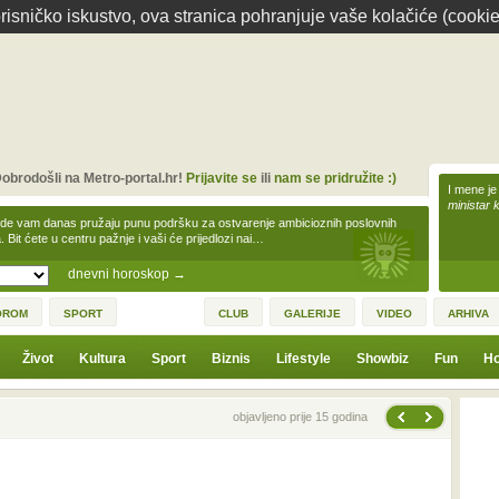
isničko iskustvo, ova stranica pohranjuje vaše kolačiće (cookie
obrodošli na Metro-portal.hr!
Prijavite se
ili
nam se pridružite :)
I mene je
ministar 
zde vam danas pružaju punu podršku za ostvarenje ambicioznih poslovnih
a. Bit ćete u centru pažnje i vaši će prijedlozi nai…
dnevni horoskop
→
OROM
SPORT
CLUB
GALERIJE
VIDEO
ARHIVA
Život
Kultura
Sport
Biznis
Lifestyle
Showbiz
Fun
Ho
Sljedeća vijest
Prethodna vijest
objavljeno prije 15 godina