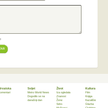
e
TAR
Hrvatska
Svijet
Život
Kultura
omentari
Metro World News
Iza ogledala
Film
Dogodilo se na
Znanost
Knjiga
današnji dan
Žene
Kazalište
Seks
Glazba
Muškarci
Clubbing