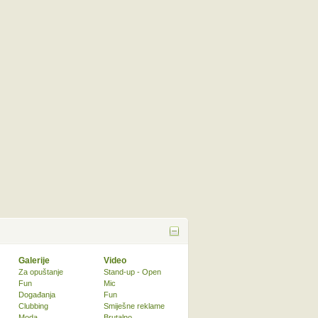
Galerije
Video
Za opuštanje
Stand-up - Open
Fun
Mic
Događanja
Fun
Clubbing
Smiješne reklame
Moda
Brutalno