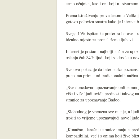
samo očajnici, kao i oni koji u „stvarnom
Prema istraživanju provedenom u Velikoj B
gotovo polovica smatra kako je Internet 
Svega 15% ispitanika preferira barove i r
idealno mjesto za pronalaženje ljubavi.
Internet je postao i najbolji način za upo
oslanja čak 84% ljudi koji se dosele u nov
Sve ovo pokazuje da internetska poznanstv
preuzima primat od tradicionalnih načina
„Sve donedavno upoznavanje online mnogim
više i više ljudi uviđa prednosti takvog n
stranice za upoznavanje Badoo.
„Slobodnog je vremena sve manje, a ljudi 
trošiti to vrijeme upoznavajući nove ljude 
„Konačno, današnje stranice imaju napred
kompatibilni, već i s onima koji žive bli