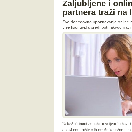
Zaljubljene i onli
partnera traži na 
Sve donedavno upoznavanje online mno
više ljudi uviđa prednosti takvog nač
Nekoć ultimativni tabu u svijetu ljubavi 
dolaskom društvenih mreža konačno je poč