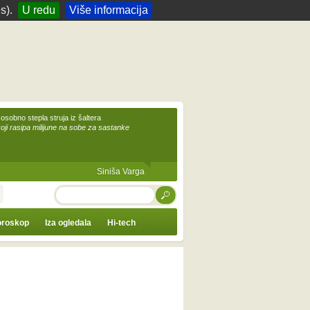
s).
U redu
Više informacija
 osobno stepla struja iz šaltera
koji rasipa milijune na sobe za sastanke
Siniša Varga
TRAŽI
roskop
Iza ogledala
Hi-tech