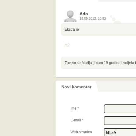
komentara
Ado
19.09.2012. 10:52
Ekstra je
#2
Zovem se Marija ,imam 19 godina i voljela
Novi komentar
Ime
*
E-mail
*
Web stranica