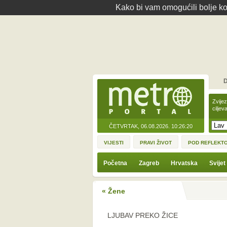
Kako bi vam omogućili bolje kor
D
Zvije
ciljev
ČETVRTAK, 06.08.2026.
10:26:20
VIJESTI
PRAVI ŽIVOT
POD REFLEKT
Početna
Zagreb
Hrvatska
Svijet
« Žene
LJUBAV PREKO ŽICE