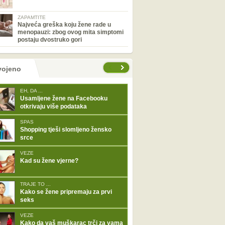
ZAPAMTITE
Najveća greška koju žene rade u
menopauzi: zbog ovog mita simptomi
postaju dvostruko gori
tranice
vojeno
EH, DA ...
Usamljene žene na Facebooku
otkrivaju više podataka
SPAS
Shopping tješi slomljeno žensko
srce
VEZE
Kad su žene vjerne?
TRAJE TO ...
Kako se žene pripremaju za prvi
seks
VEZE
Kako da vaš muškarac trči za vama