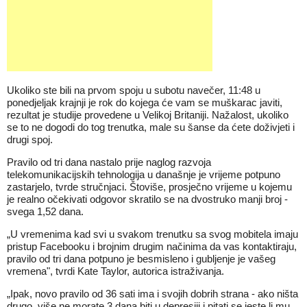
Ukoliko ste bili na prvom spoju u subotu navečer, 11:48 u
ponedjeljak krajnji je rok do kojega će vam se muškarac javiti,
rezultat je studije provedene u Velikoj Britaniji. Nažalost, ukoliko
se to ne dogodi do tog trenutka, male su šanse da ćete doživjeti i
drugi spoj.
Pravilo od tri dana nastalo prije naglog razvoja
telekomunikacijskih tehnologija u današnje je vrijeme potpuno
zastarjelo, tvrde stručnjaci. Štoviše, prosječno vrijeme u kojemu
je realno očekivati odgovor skratilo se na dvostruko manji broj -
svega 1,52 dana.
„U vremenima kad svi u svakom trenutku sa svog mobitela imaju
pristup Facebooku i brojnim drugim načinima da vas kontaktiraju,
pravilo od tri dana potpuno je besmisleno i gubljenje je vašeg
vremena", tvrdi Kate Taylor, autorica istraživanja.
„Ipak, novo pravilo od 36 sati ima i svojih dobrih strana - ako ništa
drugo, više ne morate 3 dana biti u depresiji i pitati se jeste li mu