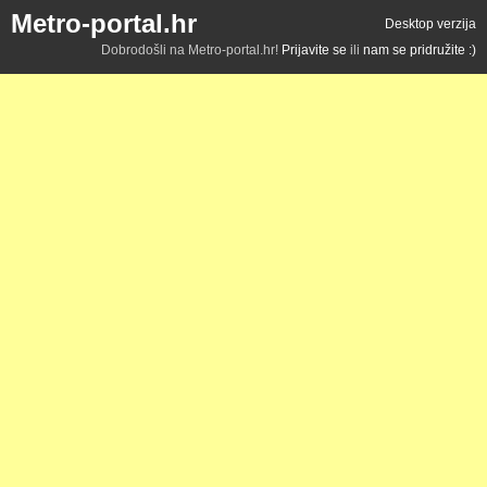
Metro-portal.hr
Desktop verzija
Dobrodošli na Metro-portal.hr!
Prijavite se
ili
nam se pridružite :)