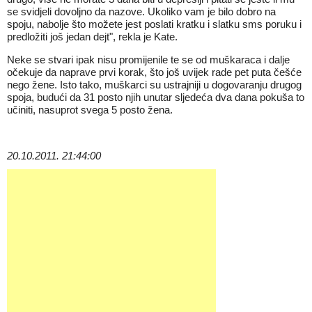
se svidjeli dovoljno da nazove. Ukoliko vam je bilo dobro na
spoju, nabolje što možete jest poslati kratku i slatku sms poruku i
predložiti još jedan dejt", rekla je Kate.
Neke se stvari ipak nisu promijenile te se od muškaraca i dalje
očekuje da naprave prvi korak, što još uvijek rade pet puta češće
nego žene. Isto tako, muškarci su ustrajniji u dogovaranju drugog
spoja, budući da 31 posto njih unutar sljedeća dva dana pokuša to
učiniti, nasuprot svega 5 posto žena.
20.10.2011. 21:44:00