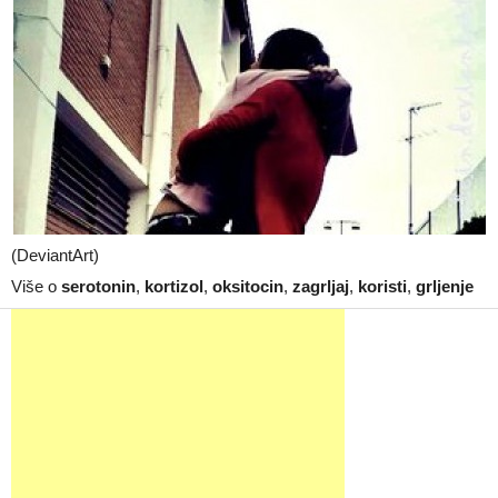
(DeviantArt)
Više o
serotonin
,
kortizol
,
oksitocin
,
zagrljaj
,
koristi
,
grljenje