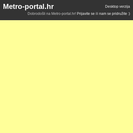
Metro-portal.hr
Desktop verzija
Dobrodošli na Metro-portal.hr!
Prijavite se
ili
nam se pridružite :)