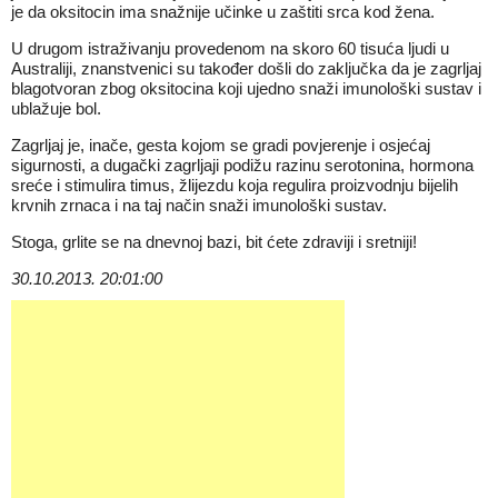
je da oksitocin ima snažnije učinke u zaštiti srca kod žena.
U drugom istraživanju provedenom na skoro 60 tisuća ljudi u
Australiji, znanstvenici su također došli do zaključka da je zagrljaj
blagotvoran zbog oksitocina koji ujedno snaži imunološki sustav i
ublažuje bol.
Zagrljaj je, inače, gesta kojom se gradi povjerenje i osjećaj
sigurnosti, a dugački zagrljaji podižu razinu serotonina, hormona
sreće i stimulira timus, žlijezdu koja regulira proizvodnju bijelih
krvnih zrnaca i na taj način snaži imunološki sustav.
Stoga, grlite se na dnevnoj bazi, bit ćete zdraviji i sretniji!
30.10.2013. 20:01:00