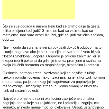
Što se sve događa u našem tijelu kad se grlimo da je ta gesta
toliko omiljena kod ljudi? Grlimo se kad se vidimo, kad se
rastajemo, kad smo veseli ili tužni, grle se ljudi različitih spolova,
dobi ....
Nije ni čudo da su znanstvenici pokušali dokučiti odgovor na to
pitanje, pogotovo ako je netko od njih u stvarnom životu blizak
filozofiji Sheldona Coopera. Odgovor je prilično zanimljiv, jer su
eksperimenti pokazali da grljenje izaziva promjene u razinama
dvaju ključnih hormona za raspoloženje, oksitocina i kortizola.
Oksitocin, hormon sreće i vezivanja koji se najviše izlučuje
tijekom poroda i dojenja, nakon zagrljaja raste, a kortizol, hormon
stresa pada, pa je tako zagrljaj blagotvoran za popravljanje
raspoloženja i smanjenje stresa, a ujedno smanjuje krvni tlak i
rizik od srčanih bolesti.
Najveće promjene u razini oksitocina zabilježene su nakon
zagrljaja osoba koje su zaljubljene, no i prijateljski zagrljaj ima
jednako, ali nešto manje moćno, djelovanje. Usput, ustanovljeno