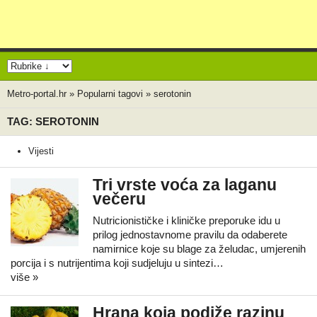
Metro-portal.hr
»
Popularni tagovi
»
serotonin
TAG: SEROTONIN
Vijesti
Tri vrste voća za laganu
večeru
Nutricionističke i kliničke preporuke idu u
prilog jednostavnome pravilu da odaberete
namirnice koje su blage za želudac, umjerenih
porcija i s nutrijentima koji sudjeluju u sintezi…
više »
Hrana koja podiže razinu