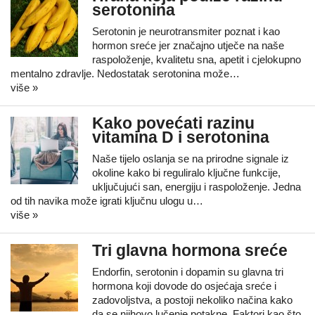
serotonina
Serotonin je neurotransmiter poznat i kao
hormon sreće jer značajno utječe na naše
raspoloženje, kvalitetu sna, apetit i cjelokupno
mentalno zdravlje. Nedostatak serotonina može…
više »
Kako povećati razinu
vitamina D i serotonina
Naše tijelo oslanja se na prirodne signale iz
okoline kako bi reguliralo ključne funkcije,
uključujući san, energiju i raspoloženje. Jedna
od tih navika može igrati ključnu ulogu u…
više »
Tri glavna hormona sreće
Endorfin, serotonin i dopamin su glavna tri
hormona koji dovode do osjećaja sreće i
zadovoljstva, a postoji nekoliko načina kako
da se njihovo lučenje potakne. Faktori kao što