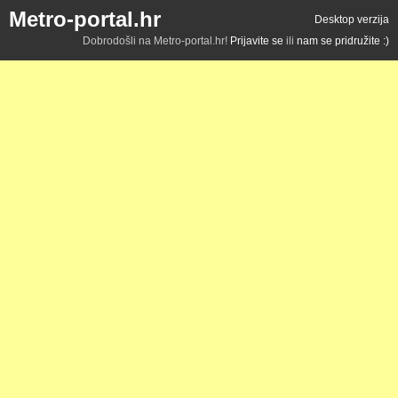
Metro-portal.hr
Desktop verzija
Dobrodošli na Metro-portal.hr!
Prijavite se
ili
nam se pridružite :)