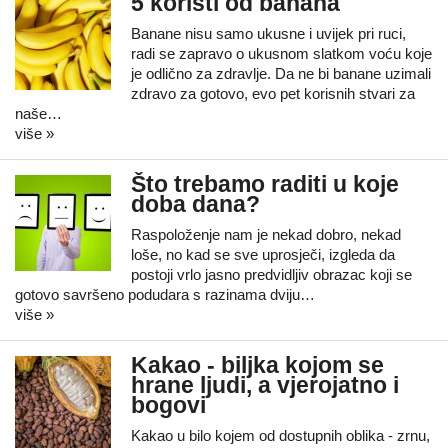
5 koristi od banana
Banane nisu samo ukusne i uvijek pri ruci,
radi se zapravo o ukusnom slatkom voću koje
je odlično za zdravlje. Da ne bi banane uzimali
zdravo za gotovo, evo pet korisnih stvari za
naše…
više »
Što trebamo raditi u koje
doba dana?
Raspoloženje nam je nekad dobro, nekad
loše, no kad se sve uprosječi, izgleda da
postoji vrlo jasno predvidljiv obrazac koji se
gotovo savršeno podudara s razinama dviju…
više »
Kakao - biljka kojom se
hrane ljudi, a vjerojatno i
bogovi
Kakao u bilo kojem od dostupnih oblika - zrnu,