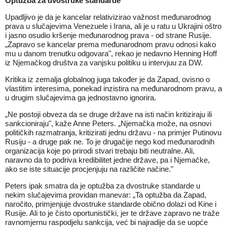
Optužba za dvostruke standarde
Upadljivo je da je kancelar relativizirao važnost međunarodnog
prava u slučajevima Venezuele i Irana, ali je u ratu u Ukrajini oštro
i jasno osudio kršenje međunarodnog prava - od strane Rusije.
„Zapravo se kancelar prema međunarodnom pravu odnosi kako
mu u danom trenutku odgovara", rekao je nedavno Henning Hoff
iz Njemačkog društva za vanjsku politiku u intervjuu za DW.
Kritika iz zemalja globalnog juga također je da Zapad, ovisno o
vlastitim interesima, ponekad inzistira na međunarodnom pravu, a
u drugim slučajevima ga jednostavno ignorira.
„Ne postoji obveza da se druge države na isti način kritiziraju ili
sankcioniraju", kaže Anne Peters. „Njemačka može, na osnovi
političkih razmatranja, kritizirati jednu državu - na primjer Putinovu
Rusiju - a druge pak ne. To je drugačije nego kod međunarodnih
organizacija koje po prirodi stvari trebaju biti neutralne. Ali,
naravno da to podriva kredibilitet jedne države, pa i Njemačke,
ako se iste situacije procjenjuju na različite načine."
Peters ipak smatra da je optužba za dvostruke standarde u
nekim slučajevima providan manevar: „Ta optužba da Zapad,
naročito, primjenjuje dvostruke standarde obično dolazi od Kine i
Rusije. Ali to je čisto oportunistički, jer te države zapravo ne traže
ravnomjernu raspodjelu sankcija, već bi najradije da se uopće