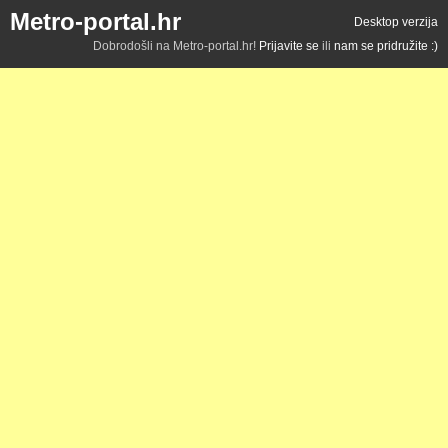
Metro-portal.hr
Desktop verzija
Dobrodošli na Metro-portal.hr!
Prijavite se
ili
nam se pridružite :)