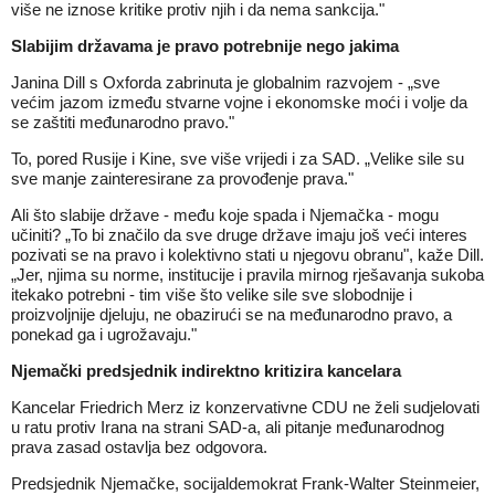
više ne iznose kritike protiv njih i da nema sankcija."
Slabijim državama je pravo potrebnije nego jakima
Janina Dill s Oxforda zabrinuta je globalnim razvojem - „sve
većim jazom između stvarne vojne i ekonomske moći i volje da
se zaštiti međunarodno pravo."
To, pored Rusije i Kine, sve više vrijedi i za SAD. „Velike sile su
sve manje zainteresirane za provođenje prava."
Ali što slabije države - među koje spada i Njemačka - mogu
učiniti? „To bi značilo da sve druge države imaju još veći interes
pozivati se na pravo i kolektivno stati u njegovu obranu", kaže Dill.
„Jer, njima su norme, institucije i pravila mirnog rješavanja sukoba
itekako potrebni - tim više što velike sile sve slobodnije i
proizvoljnije djeluju, ne obazirući se na međunarodno pravo, a
ponekad ga i ugrožavaju."
Njemački predsjednik indirektno kritizira kancelara
Kancelar Friedrich Merz iz konzervativne CDU ne želi sudjelovati
u ratu protiv Irana na strani SAD-a, ali pitanje međunarodnog
prava zasad ostavlja bez odgovora.
Predsjednik Njemačke, socijaldemokrat Frank-Walter Steinmeier,