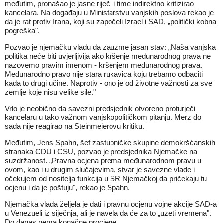
međutim, pronašao je jasne riječi i time indirektno kritizirao
kancelara. Na događaju u Ministarstvu vanjskih poslova rekao je
da je rat protiv Irana, koji su započeli Izrael i SAD, „politički kobna
pogreška".
Pozvao je njemačku vladu da zauzme jasan stav: „Naša vanjska
politika neće biti uvjerljivija ako kršenje međunarodnog prava ne
nazovemo pravim imenom - kršenjem međunarodnog prava.
Međunarodno pravo nije stara rukavica koju trebamo odbaciti
kada to drugi učine. Naprotiv - ono je od životne važnosti za sve
zemlje koje nisu velike sile."
Vrlo je neobično da savezni predsjednik otvoreno proturječi
kancelaru u tako važnom vanjskopolitičkom pitanju. Merz do
sada nije reagirao na Steinmeierovu kritiku.
Međutim, Jens Spahn, šef zastupničke skupine demokršćanskih
stranaka CDU i CSU, pozvao je predsjednika Njemačke na
suzdržanost. „Pravna ocjena prema međunarodnom pravu u
ovom, kao i u drugim slučajevima, stvar je savezne vlade i
očekujem od nositelja funkcija u SR Njemačkoj da pričekaju tu
ocjenu i da je poštuju", rekao je Spahn.
Njemačka vlada željela je dati i pravnu ocjenu vojne akcije SAD-a
u Venezueli iz siječnja, ali je navela da će za to „uzeti vremena".
Do danas nema konačne procjene.