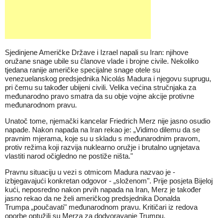
Sjedinjene Američke Države i Izrael napali su Iran: njihove
oružane snage ubile su članove vlade i brojne civile. Nekoliko
tjedana ranije američke specijalne snage otele su
venezuelanskog predsjednika Nicolás Madura i njegovu suprugu,
pri čemu su također ubijeni civili. Velika većina stručnjaka za
međunarodno pravo smatra da su obje vojne akcije protivne
međunarodnom pravu.
Unatoč tome, njemački kancelar Friedrich Merz nije jasno osudio
napade. Nakon napada na Iran rekao je: „Vidimo dilemu da se
pravnim mjerama, koje su u skladu s međunarodnim pravom,
protiv režima koji razvija nuklearno oružje i brutalno ugnjetava
vlastiti narod očigledno ne postiže ništa."
Pravnu situaciju u vezi s otmicom Madura nazvao je -
izbjegavajući konkretan odgovor - „složenom". Prije posjeta Bijeloj
kući, neposredno nakon prvih napada na Iran, Merz je također
jasno rekao da ne želi američkog predsjednika Donalda
Trumpa „poučavati" međunarodnom pravu. Kritičari iz redova
oporbe optužili su Merza za dodvoravanje Trumpu.