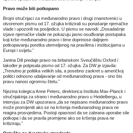
Pravo može biti potkopano
Brojni stručnjaci za međunarodno pravo i drugi znanstvenici u
otvorenom pismu od 17. ožujka kritizirali su ponašanje njemačke
vlade i upozorili na posljedice. U pismu se navodi: „Dosadašnje
izjave njemačke vlade ne pokazuju jasno osuđivanje postupaka
koji krše međunarodno pravo i time doprinose daljnjem
potkopavanju poretka utemeljenog na pravilima i institucijama u
Europi i svijetu."
Janina Dill predaje pravo na britanskom Sveučilištu Oxford i
također je potpisala pismo od 17. ožujka. Za DW je izjavila:
„Trenutno je politika velikih sila, a posebno zaokret u američkoj
politici odnosno udaljavanje od međunarodnog prava - ono što
pravu nanosi ogromnu štetu."
Njezina kolegica Anne Peters, direktorica Instituta Max-Planck i
stručnjakinja za strano i međunarodno pravo u Heidelbergu, u
intervjuu za DW upozorava „da se nepisano međunarodno pravo
može promijeniti ako se na kršenja međunarodnog prava ne
reagira prosvjedima. Postoji opasnost da se zabrana uporabe sile
potkopa i da se pravila promijene ako se kršenja prava ne
kritiziraju."