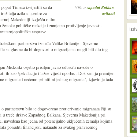
poput Timesa izvijestili su da
Više o
,
zapadni Balkan
tražitelja azila u „centre za
azilanti
ernoj Makedoniji izvješća o tim
 žestoke političke reakcije i zamjetno protivljenje javnosti.
nema prethodne s
sljedeće
Izd
unutarnjopolitičke rasprave.
trateškom partnerstvu između Velike Britanije i Sjeverne
ile su glasine da bi dogovori o migracijama mogli biti dio tog
an Mickoski osjetio prisiljen javno odbaciti navode o
ti ih kao špekulacije i lažne vijesti oporbe. „Dok sam ja premijer,
lne migrante i nećemo primiti ni jednog migranta", izjavio je tada
partnerstvu bilo je dogovoreno protjerivanje migranata čiji su
jeni u treće države Zapadnog Balkana. Sjeverna Makedonija pri
u, navedena kao jedna od potencijalno uključenih zemalja kojima
ebala ponuditi financijsku naknadu za svakog prihvaćenog