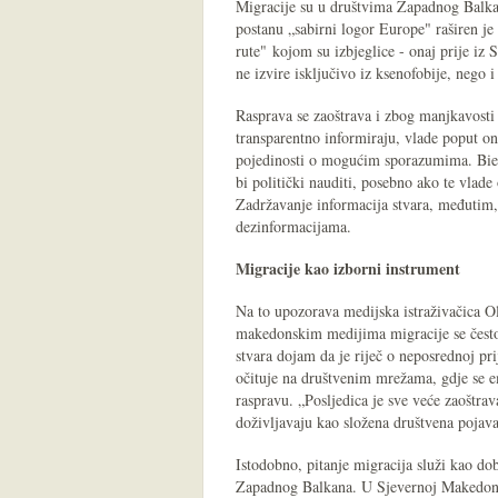
Migracije su u društvima Zapadnog Balka
postanu „sabirni logor Europe" raširen je
rute" kojom su izbjeglice - onaj prije iz 
ne izvire isključivo iz ksenofobije, nego i
Rasprava se zaoštrava i zbog manjkavosti
transparentno informiraju, vlade poput o
pojedinosti o mogućim sporazumima. Bieb
bi politički nauditi, posebno ako te vlad
Zadržavanje informacija stvara, međutim,
dezinformacijama.
Migracije kao izborni instrument
Na to upozorava medijska istraživačica O
makedonskim medijima migracije se često 
stvara dojam da je riječ o neposrednoj pr
očituje na društvenim mrežama, gdje se emo
raspravu. „Posljedica je sve veće zaoštra
doživljavaju kao složena društvena pojava
Istodobno, pitanje migracija služi kao do
Zapadnog Balkana. U Sjevernoj Makedoniji