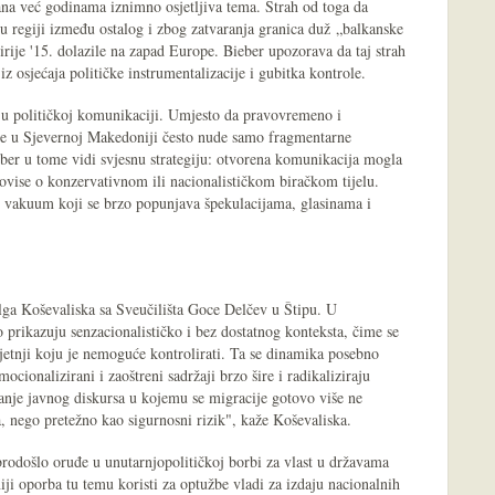
na već godinama iznimno osjetljiva tema. Strah od toga da
 u regiji između ostalog i zbog zatvaranja granica duž „balkanske
Sirije '15. dolazile na zapad Europe. Bieber upozorava da taj strah
 iz osjećaja političke instrumentalizacije i gubitka kontrole.
 u političkoj komunikaciji. Umjesto da pravovremeno i
ne u Sjevernoj Makedoniji često nude samo fragmentarne
er u tome vidi svjesnu strategiju: otvorena komunikacija mogla
e ovise o konzervativnom ili nacionalističkom biračkom tijelu.
 vakuum koji se brzo popunjava špekulacijama, glasinama i
lga Koševaliska sa Sveučilišta Goce Delčev u Štipu. U
prikazuju senzacionalističko i bez dostatnog konteksta, čime se
ijetnji koju je nemoguće kontrolirati. Ta se dinamika posebno
cionalizirani i zaoštreni sadržaji brzo šire i radikaliziraju
vanje javnog diskursa u kojemu se migracije gotovo više ne
, nego pretežno kao sigurnosni rizik", kaže Koševaliska.
brodošlo oruđe u unutarnjopolitičkoj borbi za vlast u državama
 oporba tu temu koristi za optužbe vladi za izdaju nacionalnih