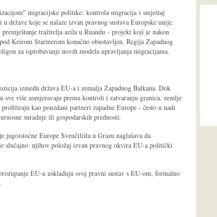
izacijom" migracijske politike: kontrola migracija i smještaj
ti u države koje se nalaze izvan pravnog sustava Europske unije.
 premještanje tražitelja azila u Ruandu - projekt koji je nakon
 pod Keirom Starmerom konačno obustavljen. Regija Zapadnog
oligon za isprobavanje novih modela upravljanja migracijama.
 pozicija između država EU-a i zemalja Zapadnog Balkana. Dok
u sve više usmjeravaju prema kontroli i zatvaranju granica, zemlje
profiliraju kao pouzdani partneri zapadne Europe - često u nadi
gurnosne suradnje ili gospodarskih prednosti.
ije jugoistočne Europe Sveučilišta u Grazu naglašava da
e slučajno: njihov položaj izvan pravnog okvira EU-a politički
 pristupanje EU-u usklađuju svoj pravni sustav s EU-om, formalno
.