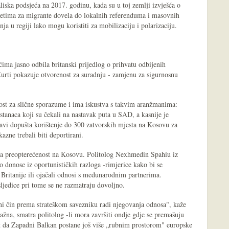
liska podsjeća na 2017. godinu, kada su u toj zemlji izvješća o
etima za migrante dovela do lokalnih referenduma i masovnih
nja u regiji lako mogu koristiti za mobilizaciju i polarizaciju.
ima jasno odbila britanski prijedlog o prihvatu odbijenih
 Kurti pokazuje otvorenost za suradnju - zamjenu za sigurnosnu
nost za slične sporazume i ima iskustva s takvim aranžmanima:
tanaca koji su čekali na nastavak puta u SAD, a kasnije je
avi dopušta korištenje do 300 zatvorskih mjesta na Kosovu za
azne trebali biti deportirani.
a preopterećenost na Kosovu. Politolog Nexhmedin Spahiu iz
to donose iz oportunističkih razloga -rimjerice kako bi se
e Britanije ili ojačali odnosi s međunarodnim partnerima.
ljedice pri tome se ne razmatraju dovoljno.
lni čin prema strateškom savezniku radi njegovanja odnosa", kaže
žna, smatra politolog -li mora završiti ondje gdje se premašuju
ost da Zapadni Balkan postane još više „rubnim prostorom" europske