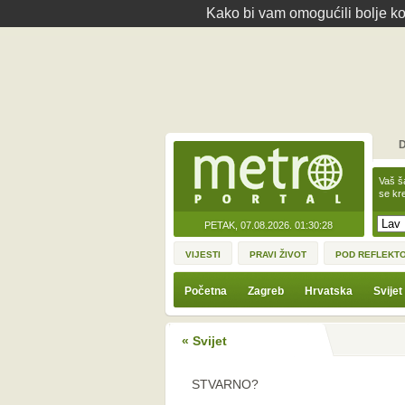
Kako bi vam omogućili bolje kor
D
Vaš š
se kre
PETAK, 07.08.2026.
01:30:28
VIJESTI
PRAVI ŽIVOT
POD REFLEKT
Početna
Zagreb
Hrvatska
Svijet
« Svijet
STVARNO?