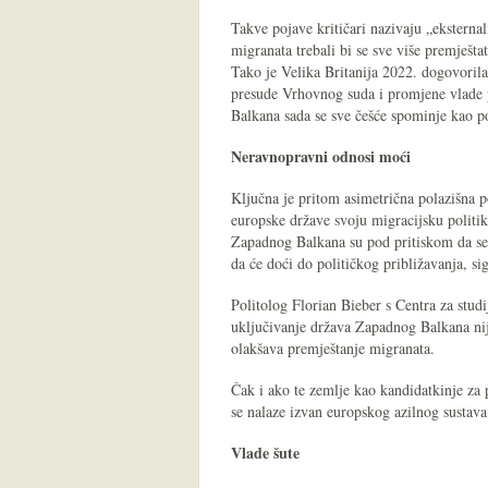
Takve pojave kritičari nazivaju „eksternal
migranata trebali bi se sve više premješta
Tako je Velika Britanija 2022. dogovorila
presude Vrhovnog suda i promjene vlade
Balkana sada se sve češće spominje kao p
Neravnopravni odnosi moći
Ključna je pritom asimetrična polazišna
europske države svoju migracijsku politik
Zapadnog Balkana su pod pritiskom da se 
da će doći do političkog približavanja, si
Politolog Florian Bieber s Centra za stud
uključivanje država Zapadnog Balkana nij
olakšava premještanje migranata.
Čak i ako te zemlje kao kandidatkinje za
se nalaze izvan europskog azilnog sustava
Vlade šute