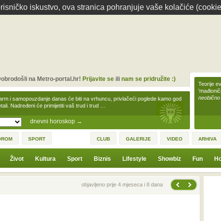
isničko iskustvo, ova stranica pohranjuje vaše kolačiće (cookie
obrodošli na Metro-portal.hr!
Prijavite se
ili
nam se pridružite :)
Teorije ev
'mađioni
neobično
arm i samopouzdanje danas će biti na vrhuncu, privlačeći poglede kamo god
tali. Nadređeni će primijetiti vaš trud i trud …
dnevni horoskop
→
OROM
SPORT
CLUB
GALERIJE
VIDEO
ARHIVA
Život
Kultura
Sport
Biznis
Lifestyle
Showbiz
Fun
Ho
Sljedeća vijest
Prethodna vijest
objavljeno prije 4 mjeseca i 8 dana