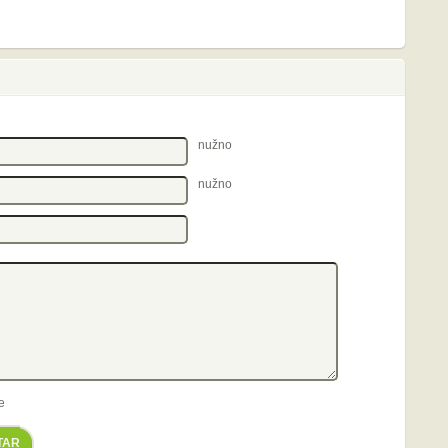
nužno
nužno
e
TAR