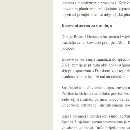
interesa i mobiliziranje prosvjeda. Koševa
navodnim planiranim smještajnim kapacit
napetosti primjer kako se migracijska pita
Kosovo otvoreno za suradnju
Dok je Bosna i Hercegovina prema izvješć
tražitelja azila, kosovski premijer Albin
potporu.
Kosovo je već ranije signaliziralo sprem
2021. zemlja je primila oko 1.900 Afganis
sklopila sporazum s Danskom koji toj drž
osuđene strance koji bi nakon odsluženja k
Stručnjaci u međuvremenu upozoravaju n
Prištine kritizira da se odluke previše čes
zadovoljili strateški partneri poput Velik
Dugoročne društvene i institucionalne pos
Izjava premijera Kurtija jest samo „servi
Spahiu. Lojalnost prema saveznicima je va
vlastite mogućnosti. Inače prijeti opasn