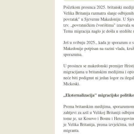
Početkom prosinca 2025. britanski mediji 
Velika Britanija razmatra slanje odbijenih 
povratak" u Sjevernu Makedoniju. U Sjev
tzv. „povratničkim čvorištima" izazvala su
Tema migracija naglo je došla u središte 
Još u svibnju 2025., kada je sporazum o s
Makedonije potpisan na razini vlada, kruž
sporazuma.
U prosincu se makedonski premijer Hristij
migracijama u britanskim medijima i opisa
neće biti podignut ni jedan logor za ilega
Mickoski.
„Eksternalizacija" migracijske politike
Prema britanskim medijima, sporazumom o 
zahtjevi za azil u Velikoj Britaniji odbi
tome je, uz Kosovo i Bosnu i Hercegovin
je Velika Britanija, prema izvješćima, tr
migranta.