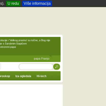
s).
U redu
Više informacija
olucije i 'Velikog praska' su točne, a Bog nije
čar s čarobnim štapićem
 otvoreni papa
papa Franjo
TRAŽI
roskop
Iza ogledala
Hi-tech