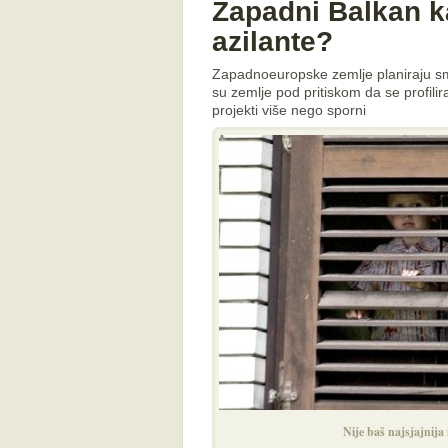
Zapadni Balkan ka
azilante?
Zapadnoeuropske zemlje planiraju s
su zemlje pod pritiskom da se profilir
projekti više nego sporni
Nije baš najsjajnija