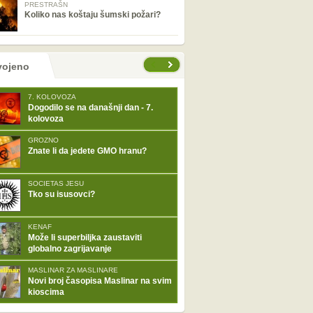
PRESTRAŠN
Koliko nas koštaju šumski požari?
tranice
vojeno
7. KOLOVOZA
Dogodilo se na današnji dan - 7.
kolovoza
GROZNO
Znate li da jedete GMO hranu?
SOCIETAS JESU
Tko su isusovci?
KENAF
Može li superbiljka zaustaviti
globalno zagrijavanje
MASLINAR ZA MASLINARE
Novi broj časopisa Maslinar na svim
kioscima