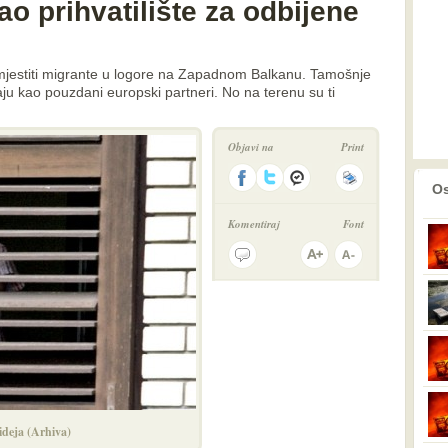
o prihvatilište za odbijene
mjestiti migrante u logore na Zapadnom Balkanu. Tamošnje
aju kao pouzdani europski partneri. No na terenu su ti
Objavi na
Print
prethodno
2
Os
Komentiraj
Font
 ideja (Arhiva)