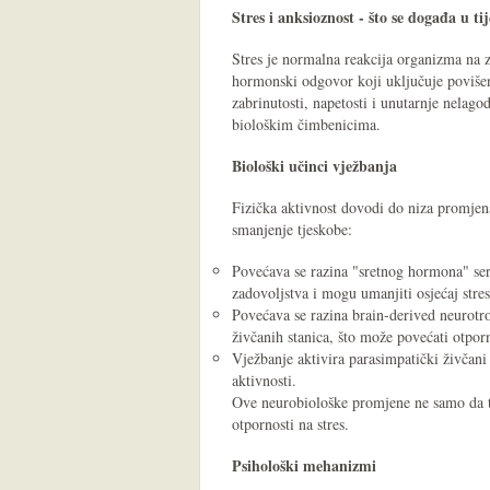
Stres i anksioznost - što se događa u ti
Stres je normalna reakcija organizma na za
hormonski odgovor koji uključuje povišenu
zabrinutosti, napetosti i unutarnje nelago
biološkim čimbenicima.
Biološki učinci vježbanja
Fizička aktivnost dovodi do niza promjen
smanjenje tjeskobe:
Povećava se razina "sretnog hormona" ser
zadovoljstva i mogu umanjiti osjećaj stres
Povećava se razina brain-derived neurotr
živčanih stanica, što može povećati otporn
Vježbanje aktivira parasimpatički živčani 
aktivnosti.
Ove neurobiološke promjene ne samo da t
otpornosti na stres.
Psihološki mehanizmi