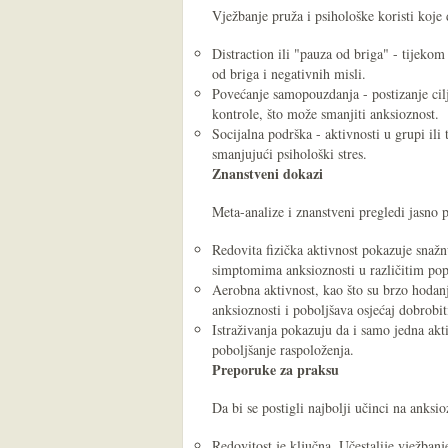
Vježbanje pruža i psihološke koristi koje 
Distraction ili "pauza od briga" - tijekom
od briga i negativnih misli.
Povećanje samopouzdanja - postizanje cilj
kontrole, što može smanjiti anksioznost.
Socijalna podrška - aktivnosti u grupi ili
smanjujući psihološki stres.
Znanstveni dokazi
Meta-analize i znanstveni pregledi jasno 
Redovita fizička aktivnost pokazuje snaž
simptomima anksioznosti u različitim pop
Aerobna aktivnost, kao što su brzo hodanj
anksioznosti i poboljšava osjećaj dobrobit
Istraživanja pokazuju da i samo jedna akt
poboljšanje raspoloženja.
Preporuke za praksu
Da bi se postigli najbolji učinci na anksioz
Redovitost je ključna. Učestalije vježbanj