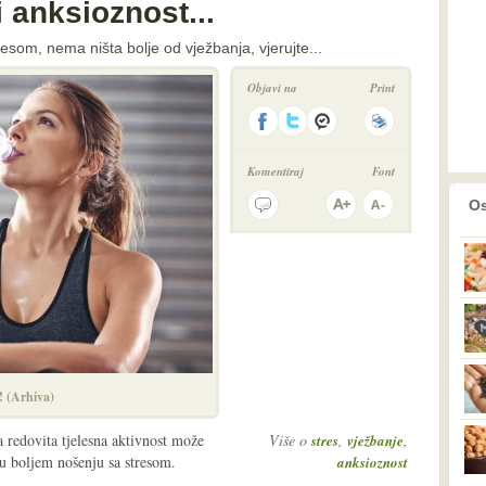
i anksioznost...
esom, nema ništa bolje od vježbanja, vjerujte...
Objavi na
Print
Komentiraj
Font
prethodno
2
Os
! (Arhiva)
a redovita tjelesna aktivnost može
Više o
,
,
stres
vježbanje
u boljem nošenju sa stresom.
anksioznost