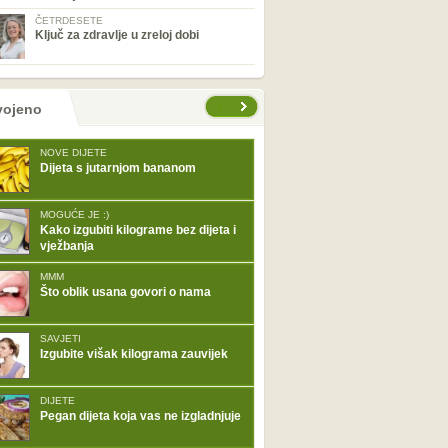
ČETRDESETE
Ključ za zdravlje u zreloj dobi
tranice
vojeno
NOVE DIJETE
Dijeta s jutarnjom bananom
MOGUĆE JE :)
Kako izgubiti kilograme bez dijeta i
vježbanja
MMM
Što oblik usana govori o nama
SAVJETI
Izgubite višak kilograma zauvijek
DIJETE
Pegan dijeta koja vas ne izgladnjuje