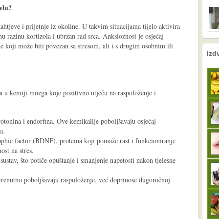
jelu?
htjeve i prijetnje iz okoline. U takvim situacijama tijelo aktivira
 razinu kortizola i ubrzan rad srca. Anksioznost je osjećaj
de koji može biti povezan sa stresom, ali i s drugim osobnim ili
nema prethodne s
sljedeće
Izd
a u kemiji mozga koje pozitivno utječu na raspoloženje i
otonina i endorfina. Ove kemikalije poboljšavaju osjećaj
a.
ophic factor (BDNF), proteina koji pomaže rast i funkcioniranje
ost na stres.
sustav, što potiče opuštanje i smanjenje napetosti nakon tjelesne
renutno poboljšavaju raspoloženje, već doprinose dugoročnoj