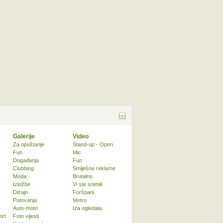
Galerije
Video
Za opuštanje
Stand-up - Open
Fun
Mic
Događanja
Fun
Clubbing
Smiješne reklame
Moda
Brutalno
Izložbe
Vi ste snimili
Dizajn
Foršpani
Putovanja
Metro
Auto-moto
Iza ogledala
ort
Foto vijesti