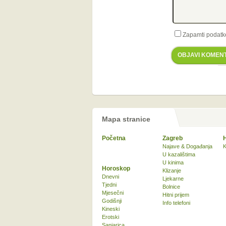
Zapamti podatk
OBJAVI KOMEN
Mapa stranice
Početna
Zagreb
Najave & Događanja
K
U kazalištima
U kinima
Horoskop
Klizanje
Dnevni
Ljekarne
Tjedni
Bolnice
Mjesečni
Hitni prijem
Godišnji
Info telefoni
Kineski
Erotski
Sanjarica