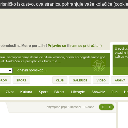
isničko iskustvo, ova stranica pohranjuje vaše kolačiće (cookie
obrodošli na Metro-portal.hr!
Prijavite se
ili
nam se pridružite :)
U ovoj dr
otpadne i
tuži se na
arm i samopouzdanje danas će biti na vrhuncu, privlačeći poglede kamo god
tali. Nadređeni će primijetiti vaš trud i trud …
dnevni horoskop
→
OROM
SPORT
CLUB
GALERIJE
VIDEO
ARHIVA
Život
Kultura
Sport
Biznis
Lifestyle
Showbiz
Fun
Ho
Sljedeća vijest
Prethodna vijest
objavljeno prije 5 mjeseci i 16 dana