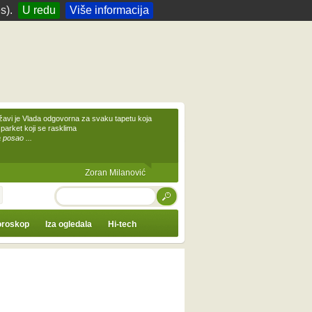
s).
U redu
Više informacija
žavi je Vlada odgovorna za svaku tapetu koja
 parket koji se rasklima
 posao ...
Zoran Milanović
TRAŽI
roskop
Iza ogledala
Hi-tech