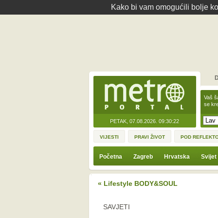
Kako bi vam omogućili bolje kor
D
Vaš š
se kre
PETAK, 07.08.2026.
09:30:22
VIJESTI
PRAVI ŽIVOT
POD REFLEKT
Početna
Zagreb
Hrvatska
Svijet
« Lifestyle BODY&SOUL
SAVJETI