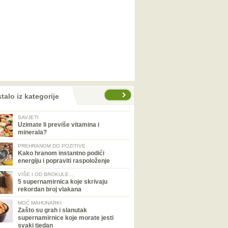
talo iz kategorije
SAVJETI
Uzimate li previše vitamina i
minerala?
PREHRANOM DO POZITIVE
Kako hranom instantno podići
energiju i popraviti raspoloženje
VIŠE I OD BROKULE...
5 supernamirnica koje skrivaju
rekordan broj vlakana
MOĆ MAHUNARKI
Zašto su grah i slanutak
supernamirnice koje morate jesti
svaki tjedan