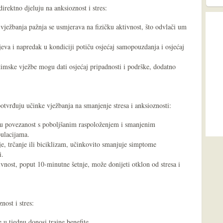
direktno djeluju na anksioznost i stres:
 vježbanja pažnja se usmjerava na fizičku aktivnost, što odvlači um
eva i napredak u kondiciji potiču osjećaj samopouzdanja i osjećaj
 timske vježbe mogu dati osjećaj pripadnosti i podrške, dodatno
potvrđuju učinke vježbanja na smanjenje stresa i anksioznosti:
nu povezanost s poboljšanim raspoloženjem i smanjenim
ulacijama.
e, trčanje ili biciklizam, učinkovito smanjuje simptome
i.
ivnost, poput 10-minutne šetnje, može donijeti otklon od stresa i
nost i stres:
e u tjednu donosi trajne benefite.