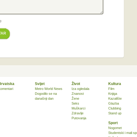
e
TAR
Hrvatska
Svijet
Život
Kultura
omentari
Metro World News
Iza ogledala
Film
Dogodilo se na
Znanost
Knjiga
današnji dan
Žene
Kazalište
Seks
Glazba
Muškarci
Clubbing
Zdravlje
Stand up
Putovanja
Sport
Nogomet
Studentski i mali sp