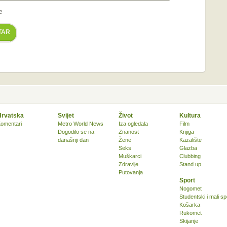
e
TAR
Hrvatska
Svijet
Život
Kultura
omentari
Metro World News
Iza ogledala
Film
Dogodilo se na
Znanost
Knjiga
današnji dan
Žene
Kazalište
Seks
Glazba
Muškarci
Clubbing
Zdravlje
Stand up
Putovanja
Sport
Nogomet
Studentski i mali sp
Košarka
Rukomet
Skijanje