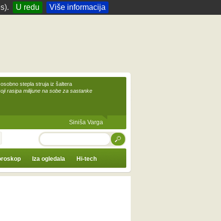
s).
U redu
Više informacija
 osobno stepla struja iz šaltera
koji rasipa milijune na sobe za sastanke
Siniša Varga
TRAŽI
roskop
Iza ogledala
Hi-tech