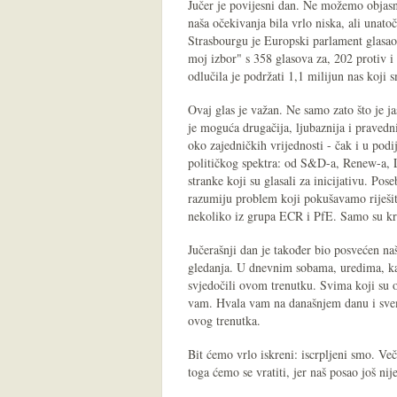
Jučer je povijesni dan. Ne možemo objasni
naša očekivanja bila vrlo niska, ali unat
Strasbourgu je Europski parlament glasao 
moj izbor" s 358 glasova za, 202 protiv 
odlučila je podržati 1,1 milijun nas koji s
Ovaj glas je važan. Ne samo zato što je ja
je moguća drugačija, ljubaznija i pravedn
oko zajedničkih vrijednosti - čak i u podi
političkog spektra: od S&D-a, Renew-a, L
stranke koji su glasali za inicijativu. Po
razumiju problem koji pokušavamo riješiti
nekoliko iz grupa ECR i PfE. Samo su kra
Jučerašnji dan je također bio posvećen na
gledanja. U dnevnim sobama, uredima, kaf
svjedočili ovom trenutku. Svima koji su or
vam. Hvala vam na današnjem danu i svemu
ovog trenutka.
Bit ćemo vrlo iskreni: iscrpljeni smo. 
toga ćemo se vratiti, jer naš posao još nij