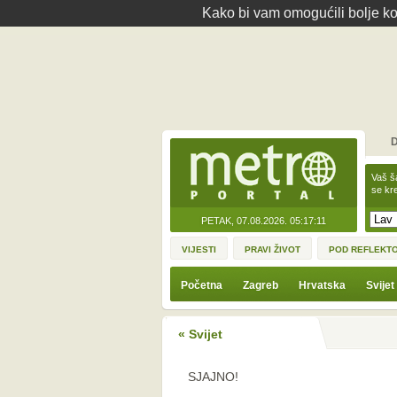
Kako bi vam omogućili bolje kor
D
Vaš š
se kre
PETAK, 07.08.2026.
05:17:11
VIJESTI
PRAVI ŽIVOT
POD REFLEKT
Početna
Zagreb
Hrvatska
Svijet
« Svijet
SJAJNO!