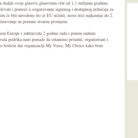
 dodali svoje glasove glasovima više od 1,1 milijuna građana
lovati i pomoći u osiguravanju sigurnog i dostupnog pobačaja za
m će biti navedeno što će EU učiniti, mora stići najkasnije do 2.
lasovanje ne postane stvarna promjena.
jem Europe i zahtijevala 2 godine rada s punim radnim
aša podrška nam pomaže da ostanemo prisutni, organizirani i
kao božićni dar organizaciji My Voice, My Choice kako biste