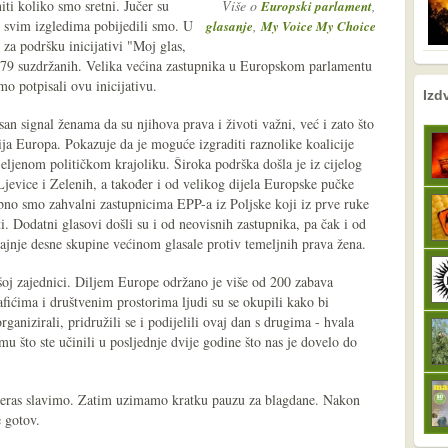
ti koliko smo sretni. Jučer su
Više o
,
Europski parlament
oč svim izgledima pobijedili smo. U
,
glasanje
My Voice My Choice
za podršku inicijativi "Moj glas,
i 79 suzdržanih. Velika većina zastupnika u Europskom parlamentu
mo potpisali ovu inicijativu.
nema prethodne s
sljedeće
Izd
san signal ženama da su njihova prava i životi važni, već i zato što
ija Europa. Pokazuje da je moguće izgraditi raznolike koalicije
jeljenom političkom krajoliku. Široka podrška došla je iz cijelog
jevice i Zelenih, a također i od velikog dijela Europske pučke
sebno smo zahvalni zastupnicima EPP-a iz Poljske koji iz prve ruke
. Dodatni glasovi došli su i od neovisnih zastupnika, pa čak i od
jnje desne skupine većinom glasale protiv temeljnih prava žena.
šoj zajednici. Diljem Europe održano je više od 200 zabava
ićima i društvenim prostorima ljudi su se okupili kako bi
ganizirali, pridružili se i podijelili ovaj dan s drugima - hvala
 što ste učinili u posljednje dvije godine što nas je dovelo do
Večeras slavimo. Zatim uzimamo kratku pauzu za blagdane. Nakon
e gotov.