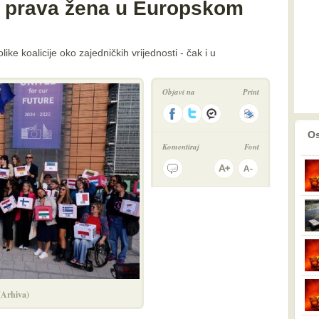
a prava žena u Europskom
ike koalicije oko zajedničkih vrijednosti - čak i u
Objavi na
Print
prethodno
2
Os
Komentiraj
Font
(Arhiva)