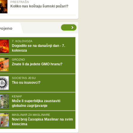
PRESTRAŠN
Koliko nas koštaju šumski požari?
tranice
vojeno
7. KOLOVOZA
Dogodilo se na današnji dan - 7.
kolovoza
GROZNO
Znate li da jedete GMO hranu?
SOCIETAS JESU
Tko su isusovci?
KENAF
Može li superbiljka zaustaviti
globalno zagrijavanje
MASLINAR ZA MASLINARE
Novi broj časopisa Maslinar na svim
kioscima