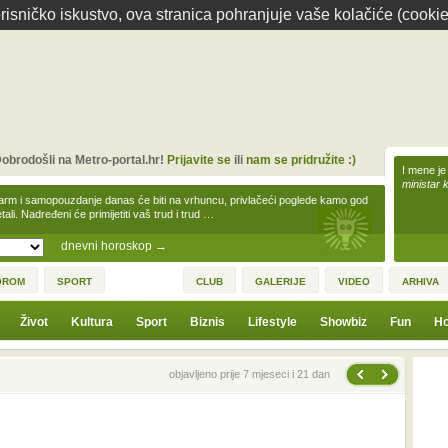
isničko iskustvo, ova stranica pohranjuje vaše kolačiće (cookie
obrodošli na Metro-portal.hr!
Prijavite se
ili
nam se pridružite :)
I mene je
ministar 
arm i samopouzdanje danas će biti na vrhuncu, privlačeći poglede kamo god
tali. Nadređeni će primijetiti vaš trud i trud …
dnevni horoskop
→
OROM
SPORT
CLUB
GALERIJE
VIDEO
ARHIVA
Život
Kultura
Sport
Biznis
Lifestyle
Showbiz
Fun
Ho
Sljedeća vijest
Prethodna vijest
objavljeno prije 7 mjeseci i 21 dan