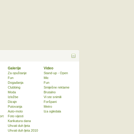
Galerije
Video
Za opuštanje
Stand-up - Open
Fun
Mic
Događanja
Fun
Clubbing
Smiješne reklame
Moda
Brutalno
Izložbe
Vi ste snimili
Dizajn
Foršpani
Putovanja
Metro
Auto-moto
Iza ogledala
ort
Foto vijesti
Karikatura dana
Uhvati duh ljeta
Uhvati duh ljeta 2010