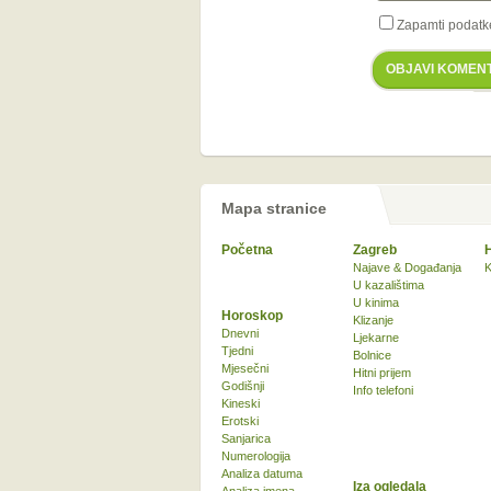
Zapamti podatk
OBJAVI KOMEN
Mapa stranice
Početna
Zagreb
Najave & Događanja
K
U kazalištima
U kinima
Horoskop
Klizanje
Dnevni
Ljekarne
Tjedni
Bolnice
Mjesečni
Hitni prijem
Godišnji
Info telefoni
Kineski
Erotski
Sanjarica
Numerologija
Analiza datuma
Iza ogledala