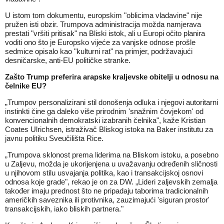
U istom tom dokumentu, europskim "oblicima vladavine" nije
pružen isti obzir. Trumpova administracija možda namjerava
prestati "vršiti pritisak" na Bliski istok, ali u Europi očito planira
voditi ono što je Europsko vijeće za vanjske odnose prošle
sedmice opisalo kao "kulturni rat" na primjer, podržavajući
desničarske, anti-EU političke stranke.
Zašto Trump preferira arapske kraljevske obitelji u odnosu na
čelnike EU?
„Trumpov personalizirani stil donošenja odluka i njegovi autoritarni
instinkti čine ga daleko više prirodnim 'snažnim čovjekom' od
konvencionalnih demokratski izabranih čelnika", kaže Kristian
Coates Ulrichsen, istraživač Bliskog istoka na Baker institutu za
javnu politiku Sveučilišta Rice.
„Trumpova sklonost prema liderima na Bliskom istoku, a posebno
u Zaljevu, možda je ukorijenjena u uvažavanju određenih sličnosti
u njihovom stilu usvajanja politika, kao i transakcijskoj osnovi
odnosa koje grade", rekao je on za DW. „Lideri zaljevskih zemalja
također imaju prednost što ne pripadaju taborima tradicionalnih
američkih saveznika ili protivnika, zauzimajući 'siguran prostor'
transakcijskih, iako bliskih partnera."