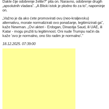
Dakle čije odobrenje želite?" pita on. Naravno, odobrenje drugih
„apsolutnih vladara". „A Bliski istok je plodno tlo za to", napominje
on.
„Važno je da ako ćete promovirati ovu (neo-kraljevsku)
alternativu, morate normalizirati ovo ponašanje, legitimizirati ga",
kaže Newman. „Ovi akteri - Erdogan, Dinastija Saud, ili UAE, ili
Katar - mogu pružiti tu legitimnost. Oni nude Trumpu način da
kaže 'ovo je normalno, ono što radim je normalno'."
18.12.2025. 07:39:00