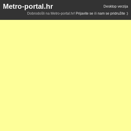
Metro-portal.hr
Desktop verzija
Dobrodošli na Metro-portal.hr!
Prijavite se
ili
nam se pridružite :)