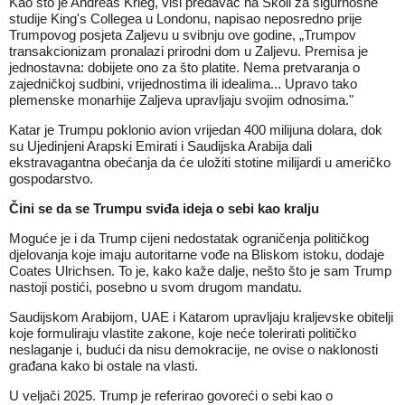
Kao što je Andreas Krieg, viši predavač na Školi za sigurnosne
studije King's Collegea u Londonu, napisao neposredno prije
Trumpovog posjeta Zaljevu u svibnju ove godine, „Trumpov
transakcionizam pronalazi prirodni dom u Zaljevu. Premisa je
jednostavna: dobijete ono za što platite. Nema pretvaranja o
zajedničkoj sudbini, vrijednostima ili idealima... Upravo tako
plemenske monarhije Zaljeva upravljaju svojim odnosima."
Katar je Trumpu poklonio avion vrijedan 400 milijuna dolara, dok
su Ujedinjeni Arapski Emirati i Saudijska Arabija dali
ekstravagantna obećanja da će uložiti stotine milijardi u američko
gospodarstvo.
Čini se da se Trumpu sviđa ideja o sebi kao kralju
Moguće je i da Trump cijeni nedostatak ograničenja političkog
djelovanja koje imaju autoritarne vođe na Bliskom istoku, dodaje
Coates Ulrichsen. To je, kako kaže dalje, nešto što je sam Trump
nastoji postići, posebno u svom drugom mandatu.
Saudijskom Arabijom, UAE i Katarom upravljaju kraljevske obitelji
koje formuliraju vlastite zakone, koje neće tolerirati političko
neslaganje i, budući da nisu demokracije, ne ovise o naklonosti
građana kako bi ostale na vlasti.
U veljači 2025. Trump je referirao govoreći o sebi kao o