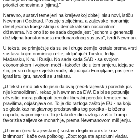
prioritet odnosima s [njima]."
Naravno, sustavi temeljeni na kraljevskoj obitelji nisu novi, ističu
Newman i Goddard. Postoje stoljećima, a zaljevske monarhije
desetljećima koegzistiraju s demokratskim nacionalnim
državama. No ono što se sada događa jest "jednom u generaciji
doživljena transformacija međunarodnog sustava", tvrdi Newman.
U tekstu se primjećuje da su se i druge zemlje kretale prema vrsti
sustava kojim dominiraju elite, uključujući Tursku, Indiju,
Mađarsku, Kinu i Rusiju. No sada kada SAD - sa svojom
ekonomskom i vojnom moći - također ide u tom smjeru, ideja se
širi, jer su i druge svjetski vođe, uključujući Europljane, prisiljene
igrati istu igru, navodi se u tekstu.
„U tekstu smo bili vrlo jasni da ovaj (neo-kraljevski) poredak još
nije konsolidiran", rekao je Newman za DW. Da bi se potpunije
učvrstio, mora potkopati trenutni liberalni poredak temeljen na
pravilima, objašnjava on. To je dio razloga zašto je EU - na koju
se gleda kao na glavnog predstavnika tog poretka - izložena
napadu, napominje on. To je također dio razloga zašto Trump
favorizira zaljevske monarhije, prema Newmanovom mišljenju.
„U ovom (neo-kraljevskom) sustavu legitimirani ste kroz
iznimnost", kaže ova politolog. „Zbot toga ste apsolutni vladar.