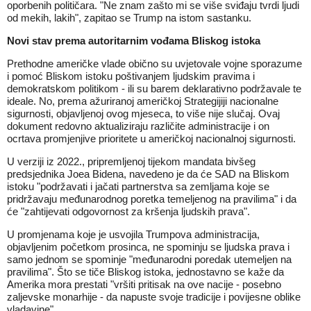
oporbenih političara. "Ne znam zašto mi se više sviđaju tvrdi ljudi
od mekih, lakih", zapitao se Trump na istom sastanku.
Novi stav prema autoritarnim vođama Bliskog istoka
Prethodne američke vlade obično su uvjetovale vojne sporazume
i pomoć Bliskom istoku poštivanjem ljudskim pravima i
demokratskom politikom - ili su barem deklarativno podržavale te
ideale. No, prema ažuriranoj američkoj Strategijiji nacionalne
sigurnosti, objavljenoj ovog mjeseca, to više nije slučaj. Ovaj
dokument redovno aktualiziraju različite administracije i on
ocrtava promjenjive prioritete u američkoj nacionalnoj sigurnosti.
U verziji iz 2022., pripremljenoj tijekom mandata bivšeg
predsjednika Joea Bidena, navedeno je da će SAD na Bliskom
istoku "podržavati i jačati partnerstva sa zemljama koje se
pridržavaju međunarodnog poretka temeljenog na pravilima" i da
će "zahtijevati odgovornost za kršenja ljudskih prava".
U promjenama koje je usvojila Trumpova administracija,
objavljenim početkom prosinca, ne spominju se ljudska prava i
samo jednom se spominje "međunarodni poredak utemeljen na
pravilima". Što se tiče Bliskog istoka, jednostavno se kaže da
Amerika mora prestati "vršiti pritisak na ove nacije - posebno
zaljevske monarhije - da napuste svoje tradicije i povijesne oblike
vladavine".