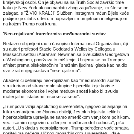
kraljevskoj osobi. On je objavu na na Truth Social završio time
kako je New York ukinuo naplatu zbog zagađivanje, za što se on
zalagao, s "ŽIVIO KRALJ!" Službeni Instagram račun Bijele kuće
podijelio je citat s crtežom napravljenim umjetnom inteligencijom
na kojem Trump nosi krunu.
'Neo-rojalizam' transformira međunarodni sustav
Nedavno objavljeni rad u časopisu International Organization, čiji
su autori profesori Stacie Goddard s Wellesley Collegea u
Massachusettsu i Abraham Newman sa Sveučilišta Georgetown
u Washingtonu, podržava to mišljenje. U njemu se na Trumpov
afinitet prema bliskoistočnim "snažnim ljudima" gleda kao na dio
sve izraženijeg sustava "neo-rojalizma".
Akademici definiraju neo-rojalizam kao "međunarodni sustav
strukturiran od strane male skupine hiperelita koje koriste
moderne ekonomske i vojne međuovisnosti kako bi izvukle
materijalne i statusne resurse za sebe".
„Trumpova vizija apsolutnog suvereniteta, njegovo oslanjanje na
kliku sastavljenu od članova obitelji, žestokih lojalista i elitnih
hiperkapitalista upravlja ne samo američkom vanjskom politikom,
već i samim njegovim uređenjem međunarodnih odnosa", pišu
autori. „U skladu s neorojalizmom, Trump određene vođe smatra
nositeljima nečega sličnog monarhijskom suverenitetu i daje