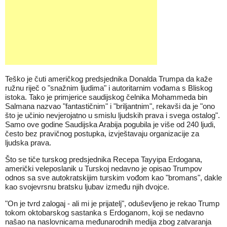
Teško je čuti američkog predsjednika Donalda Trumpa da kaže
ružnu riječ o "snažnim ljudima" i autoritarnim vođama s Bliskog
istoka. Tako je primjerice saudijskog čelnika Mohammeda bin
Salmana nazvao "fantastičnim" i "briljantnim", rekavši da je "ono
što je učinio nevjerojatno u smislu ljudskih prava i svega ostalog".
Samo ove godine Saudijska Arabija pogubila je više od 240 ljudi,
često bez pravičnog postupka, izvještavaju organizacije za
ljudska prava.
Što se tiče turskog predsjednika Recepa Tayyipa Erdogana,
američki veleposlanik u Turskoj nedavno je opisao Trumpov
odnos sa sve autokratskijim turskim vođom kao "bromans", dakle
kao svojevrsnu bratsku ljubav između njih dvojce.
"On je tvrd zalogaj - ali mi je prijatelj", oduševljeno je rekao Trump
tokom oktobarskog sastanka s Erdoganom, koji se nedavno
našao na naslovnicama međunarodnih medija zbog zatvaranja