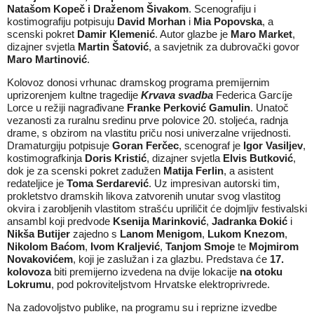
Natašom Kopeč i Draženom Šivakom
. Scenografiju i
kostimografiju potpisuju
David Morhan
i
Mia Popovska
, a
scenski pokret
Damir Klemenić
. Autor glazbe je
Maro Market
,
dizajner svjetla
Martin Šatović
, a savjetnik za dubrovački govor
Maro Martinović
.
Kolovoz donosi vrhunac dramskog programa premijernim
uprizorenjem kultne tragedije
Krvava svadba
Federica Garcíje
Lorce u režiji nagrađivane
Franke Perković Gamulin
. Unatoč
vezanosti za ruralnu sredinu prve polovice 20. stoljeća, radnja
drame, s obzirom na vlastitu priču nosi univerzalne vrijednosti.
Dramaturgiju potpisuje
Goran Ferčec
, scenograf je
Igor Vasiljev
,
kostimografkinja
Doris Kristić
, dizajner svjetla
Elvis Butković
,
dok je za scenski pokret zadužen
Matija Ferlin
, a asistent
redateljice je
Toma Serdarević
. Uz impresivan autorski tim,
prokletstvo dramskih likova zatvorenih unutar svog vlastitog
okvira i zarobljenih vlastitom strašću upriličit će dojmljiv festivalski
ansambl koji predvode
Ksenija Marinković
,
Jadranka Đokić
i
Nikša Butijer
zajedno s
Lanom Menigom
,
Lukom Knezom
,
Nikolom Baćom
,
Ivom Kraljević
,
Tanjom Smoje
te
Mojmirom
Novakovićem
, koji je zaslužan i za glazbu. Predstava će
17.
kolovoza
biti premijerno izvedena na dvije lokacije
na otoku
Lokrumu
, pod pokroviteljstvom Hrvatske elektroprivrede.
Na zadovoljstvo publike, na programu su i reprizne izvedbe