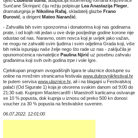
djelo
Čudesna šuma
, adaptacija istoimenog romana književnice
Sunčane Škrinjarić čiju režiju potpisuje
Lea Anastazija Fleger
,
dramaturginja je
Nikolina Rafaj
, skladatelj glazbe
Frano
Đurović
, a dirigent
Mateo Narančić
.
- Zahvalila bih svim sponzorima i donatorima koji nas godinama
prate, i od kojih niti jedan u ove dvije posljednje godine korone nije
odustao od nas. Naravno, osim novca koji je uvijek jako važan,
ne mogu ne zahvaliti svim ljudima i svim odjelima Grada koji, više
bih rekla ispunjaju naše želje nego što rade uz nas - zaključila je
opunomoćenica ravnateljice
Paulina Njirić
uz posebnu zahvalu
građanima koji svih ovih godina
trpe
i vole Igre.
Cjelokupan program ovogodišnjih Igara te ulaznice dostupne su
online na mrežnim stranicama festivala
www.dubrovnikfestival.hr
te putem servisa
www.ulaznice.hr
, ali i na blagajni u Festivalskoj
palači (Od Sigurate 1) koja je otvorena svakim danom od 9:00 do
21:30 sati. Kupnjom Mastercard® i Maestro® karticama ostvaruje
se 10 % popusta, dok kupnja u iznosu od preko 500 kn donosi
voucher za 30 % popusta na festivalske suvenire.
06.07.2022. 12:01:00