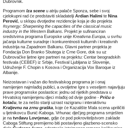
Dubrovnik.
Programom
Iza scene
u atriju palače Sponza, sebe i svoj
cjelokupni rad će predstaviti skladatelji
Ardian Halimi
te
Nina
Perović
, u sklopu dvotjedne rezidencije koja je dio projekta
#synergy: Sharpening the capacities of the classical music
industry in the Western Balkans
. Projekt je sufinanciran
sredstvima programa Europske unije
Kreativna Europa
, u svrhu
jačanja kulturne suradnje i konkurentnosti kulturnih i kreativnih
industrija na Zapadnom Balkanu. Glavni partner projekta je
Fondacija Don Branko Sbutega iz Crne Gore, dok su uz
Dubrovačke ljetne igre partneri na projektu: Centar beogradskih
festivala (CEBEF) iz Srbije, Festival Ljubljana iz Slovenije,
Udruženje F. Chopin s Kosova i Organizacija Vox Baroque iz
Albanije.
Neizostavan i važan dio festivalskog programa je i onaj
namijenjen najmlađoj publici, a ovoljetne Igre s veseljem najavljuju
prave programske poslastice: jednu od rijetkih predstava u
Hrvatskoj namijenjenu djeci mlađoj od dvije godine -
Priču o
kotaču
, te za nešto stariji uzrast razigranu i interaktivnu
Kraljevnu na zrnu graška
, koje će Kazalište Mala scena upriličiti
u ljetnikovcu Bunić-Kaboga. Vrhunac dječjeg programa smješten
je na
tvrđavu Lovrjenac
, gdje će pod pokroviteljstvom zaklade
Caboga Stiftung premijerno biti postavljeno glazbeno-scensko