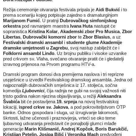
Režija ceremonije otvaranja festivala pripala je
Aidi Bukvić
i to
prema scenariju kojeg potpisuje zajedno s dramaturginjom
Marijanom Fumić
. U pratnji
Dubrovačkog simfonijskog
orkestra
pod ravnanjem maestra
Ivana Huta
nastupit će
sopranistica
Kristina Kolar
,
Akademski zbor Pro Musica
,
Zbor
Libertas
,
Dubrovački komorni zbor
te
Zbor Blasius
, a uz
Festivalski dramski ansambl
i
studente glume Akademije
dramske umjetnosti u Zagrebu
, svoj nastup zabilježit će i
Folklorni ansambl Linđo
. Uz brojnu publiku i visoke uzvanike
pred crkvom sv. Vlaha, svečano otvaranje pratit će i gledatelji
izravnog prijenosa na Prvom programu HTV-a.
Dramski program donosi dva premijerna naslova i tri reprizne
uspješnice u izvedbi Festivalskog dramskog ansambla. Jedna od
najpoznatijih dubrovačkih smješnica iz 17. stoljeća,
sočna
komedija
Ljubovnici
, čija radnja ne gubi na svojoj važnosti niti
tristo godina nakon njezina objavljivanja, u režiji
Aleksandra
Švabića
bit će postavljena
19. srpnja
na novoj festivalskoj
lokaciji,
ispred crkve sv. Jakova
, a pod pokroviteljstvom OTP
banke. Odnos gospodara i sluga, uz izrugivanje lakomosti,
škrtosti, lažne učenosti i praznovjerja, vrteći se oko teme
ljubavnog udvaranja predstavit će ponajbolji glumci mlađe
generacije
Marin Klišmanić, Andrej Kopčok, Boris Barukčić,
Kristijan Petelin, Josipa Bilić i Veronika Mach
predvođeni