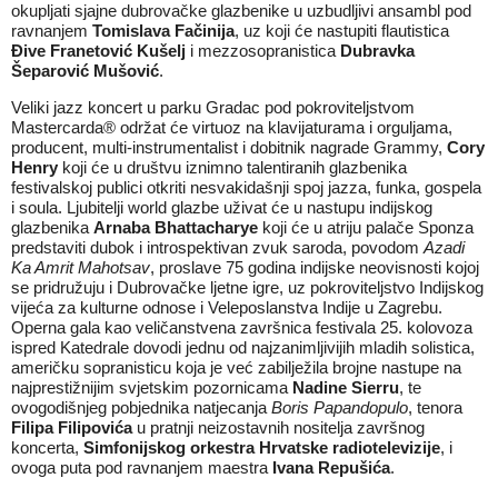
okupljati sjajne dubrovačke glazbenike u uzbudljivi ansambl pod
ravnanjem
Tomislava Fačinija
, uz koji će nastupiti flautistica
Đive Franetović Kušelj
i mezzosopranistica
Dubravka
Šeparović Mušović
.
Veliki jazz koncert u parku Gradac pod pokroviteljstvom
Mastercarda® održat će virtuoz na klavijaturama i orguljama,
producent, multi-instrumentalist i dobitnik nagrade Grammy,
Cory
Henry
koji će u društvu iznimno talentiranih glazbenika
festivalskoj publici otkriti nesvakidašnji spoj jazza, funka, gospela
i soula. Ljubitelji world glazbe uživat će u nastupu indijskog
glazbenika
Arnaba Bhattacharye
koji će u atriju palače Sponza
predstaviti dubok i introspektivan zvuk saroda, povodom
Azadi
Ka Amrit Mahotsav
, proslave 75 godina indijske neovisnosti kojoj
se pridružuju i Dubrovačke ljetne igre, uz pokroviteljstvo Indijskog
vijeća za kulturne odnose i Veleposlanstva Indije u Zagrebu.
Operna gala kao veličanstvena završnica festivala 25. kolovoza
ispred Katedrale dovodi jednu od najzanimljivijih mladih solistica,
američku sopranisticu koja je već zabilježila brojne nastupe na
najprestižnijim svjetskim pozornicama
Nadine Sierru
, te
ovogodišnjeg pobjednika natjecanja
Boris Papandopulo
, tenora
Filipa Filipovića
u pratnji neizostavnih nositelja završnog
koncerta,
Simfonijskog orkestra Hrvatske radiotelevizije
, i
ovoga puta pod ravnanjem maestra
Ivana Repušića
.