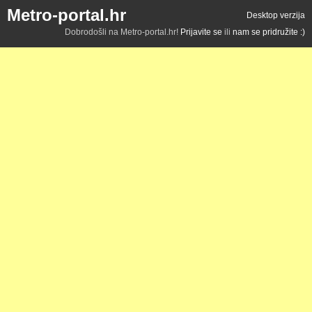
Metro-portal.hr
Desktop verzija
Dobrodošli na Metro-portal.hr!
Prijavite se
ili
nam se pridružite :)