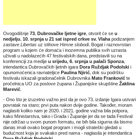
Ovogodišnje
73. Dubrovačke ljetne igre
, otvorit će se
u
nedjelju
,
10. srpnja
u
21 sat ispred crkve sv. Vlaha
podizanjem
zastave
Libertas
uz stihove
Himne slobodi
. Bogat i raznovrstan
program u kojem će domaća i inozemna publika svih uzrasta
uživati u nadolazećih 47 festivalskih dana, predstavili su na
konferenciji za medije
u srijedu, 6. srpnja
u palači Sponza
,
intendantica Dubrovačkih ljetnih igara
Dora Ruždjak Podolski
i
opunomoćenica ravnateljice
Paulina Njirić
, dok su podršku
festivalu iskazali gradonačelnik Dubrovnika
Mato Franković
te
pročelnica UO za poslove župana i Županijske skupštine
Žaklina
Marević
.
- Ono što je izuzetno važno jest da je ovo 73. izdanje Igara ustvari
povratak na staro; prvi puta nakon dvije godine. Također, moram
naglasiti koliko nam je 2020. i 2021. godine važna bila potpora,
kako Ministarstva, tako i Grada i Županije jer da se tada Festival
nije održao u svom punom formatu, ne bih bila sigurna da bismo
danas imali ovako bogat program i mogli strateški gledati u
budućnost koja je svakako pred nama - naglasila je intendantica
Dora Ruždjak Podolski
.