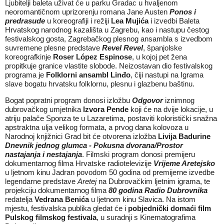
Ljubitelji baleta uživat će u parku Gradac u hvaljenom
neoromantičnom uprizorenju romana Jane Austen
Ponos i
predrasude
u koreografiji i režiji
Lea Mujića
i izvedbi Baleta
Hrvatskog narodnog kazališta u Zagrebu, kao i nastupu čestog
festivalskog gosta, Zagrebačkog plesnog ansambla s izvedbom
suvremene plesne predstave
Revel Revel
, španjolske
koreografkinje
Roser López Espinose
, u kojoj pet žena
propitkuje granice vlastite slobode. Neizostavan dio festivalskog
programa je
Folklorni ansambl Linđo
, čiji nastupi na Igrama
slave bogatu hrvatsku folklornu, plesnu i glazbenu baštinu.
Bogat popratni program donosi izložbu
Odgovor
iznimnog
dubrovačkog umjetnika
Izvora Pende
koji će na dvije lokacije, u
atriju palače Sponza te u Lazaretima, postaviti koloristički snažna
apstraktna ulja velikog formata, a prvog dana kolovoza u
Narodnoj knjižnici Grad bit će otvorena izložba
Livija Badurine
Dnevnik jednog glumca - Pokusna dvorana/Prostor
nastajanja i nestajanja
. Filmski program donosi premijeru
dokumentarnog filma Hrvatske radiotelevizije
Vrijeme Aretejsko
u ljetnom kinu Jadran povodom 50 godina od premijerne izvedbe
legendarne predstave
Aretej
na Dubrovačkim ljetnim igrama, te
projekciju dokumentarnog filma
80 godina Radio Dubrovnika
redatelja
Vedrana Benića
u ljetnom kinu Slavica. Na istom
mjestu, festivalska publika gledat će i
pobjednički domaći film
Pulskog filmskog festivala
, u suradnji s Kinematografima