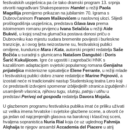
festivalskih uspješnica pa će tako dramski program 13. srpnja
otvoriti nagrađivani Shakespeareov
Hamlet
u režiji
Paola
Magellija
premijerno prikazan na jubilarnim 70. Igrama s
Dubrovčaninom
Franom Maškovićem
u naslovnoj ulozi. Slijedi
prošlogodišnja uspješnica, predstava
Glava lava
prema
istoimenom romanu prvijencu
Ivana Selačića
u režiji
Aide
Bukvić
, u kojoj snažna glumačka postava donosi priču o
Dubrovniku kao mjestu sudara bremenite povijesti i burleskne
tranzicije, a i ovog ljeta neizostavne su, festivalskoj publici
omiljene, kundurice
Mara i Kata
, autorski projekt redatelja
Saše
Božića
u suradnji s glumicama
Natašom Dangubić
i
Doris
Šarić Kukuljicom
. Igre će ugostiti i zagrebački HNK s
kazališnom adaptacijom svjetski popularnog romana
Genijalna
prijateljica
misteriozne spisateljice
Elene Ferrante
, u režiji mlade
i festivalskoj publici dobro znane redateljice
Marine Pejnović
, a
izostati neće ni tradicionalni nastup Studentskog teatra Lero koji
će predstaviti izdvojeni
spomenar izblijedjelih stranica izgubljenih i
usamljenih vlasnica, njihovu tugu, slutnju, patnju i utihu
u
predstavi
Perivoj od gospođa
redatelja
Davora Mojaša
.
U glazbenom programu festivalska publika imat će priliku uživati
uz velika imena hrvatske i svjetske glazbene scene, a otvorit će
ga jedan od najcjenjenijih glasova na baroknoj i klasičnoj sceni,
hvaljena sopranistica
Nuria Rial
koja će uz uglednog
Fahmija
Alqhaija
te njegov ansambl
Accademia del Piacere
u atrij