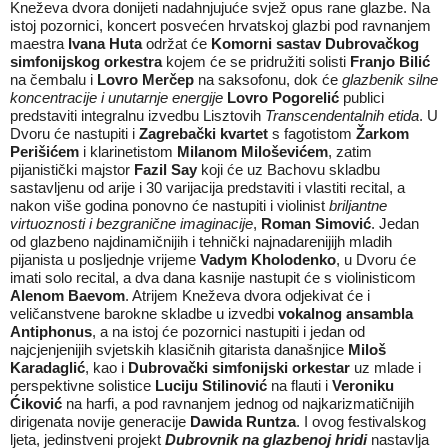
Kneževa dvora donijeti nadahnjujuće svjež opus rane glazbe. Na
istoj pozornici, koncert posvećen hrvatskoj glazbi pod ravnanjem
maestra
Ivana Huta
održat će
Komorni sastav Dubrovačkog
simfonijskog orkestra
kojem će se pridružiti solisti
Franjo Bilić
na čembalu i
Lovro Merčep
na saksofonu, dok će
glazbenik silne
koncentracije i unutarnje energije
Lovro Pogorelić
publici
predstaviti integralnu izvedbu Lisztovih
Transcendentalnih etida
. U
Dvoru će nastupiti i
Zagrebački kvartet
s fagotistom
Žarkom
Perišićem
i klarinetistom
Milanom Miloševićem
, zatim
pijanistički majstor
Fazil Say
koji će uz Bachovu skladbu
sastavljenu od arije i 30 varijacija predstaviti i vlastiti recital, a
nakon više godina ponovno će nastupiti i violinist
briljantne
virtuoznosti i bezgranične imaginacije
,
Roman Simović
. Jedan
od glazbeno najdinamičnijih i tehnički najnadarenijijh mladih
pijanista u posljednje vrijeme
Vadym Kholodenko
, u Dvoru će
imati solo recital, a dva dana kasnije nastupit će s violinisticom
Alenom Baevom
. Atrijem Kneževa dvora odjekivat će i
veličanstvene barokne skladbe u izvedbi
vokalnog ansambla
Antiphonus
, a na istoj će pozornici nastupiti i jedan od
najcjenjenijih svjetskih klasičnih gitarista današnjice
Miloš
Karadaglić
, kao i
Dubrovački simfonijski orkestar
uz mlade i
perspektivne solistice
Luciju Stilinović
na flauti i
Veroniku
Ćiković
na harfi, a pod ravnanjem jednog od najkarizmatičnijih
dirigenata novije generacije
Dawida Runtza
. I ovog festivalskog
ljeta, jedinstveni projekt
Dubrovnik na glazbenoj hridi
nastavlja