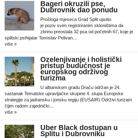
Bageri okruzili pse,
Dubrovnik dao ponudu
Prošloga mjeseca Grad Split uputio
je poziv svim registriranim skloništima da
zbrinu preostala 32 psa od početnih 67, koje je
splitski psihijatar Tomislav Pelivan…
više »
Ozelenjivanje i holistički
pristup budućnost je
europskog održivog
turizma
U albanskom gradu Draču održan je 24.
sastanak Tematske upravljačke skupine 4. stupa Europske
strategije za jadransku i jonsku regiju (EUSAIR) Održivi turizam
čijim radom zajednički…
više »
Uber Black dostupan u
Splitu i Dubrovniku