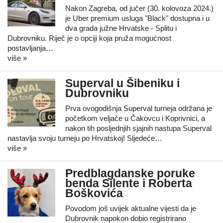
Nakon Zagreba, od jučer (30. kolovoza 2024.)
je Uber premium usluga "Black" dostupna i u
dva grada južne Hrvatske - Splitu i
Dubrovniku. Riječ je o opciji koja pruža mogućnost
postavljanja…
više »
Superval u Šibeniku i
Dubrovniku
Prva ovogodišnja Superval turneja održana je
početkom veljače u Čakovcu i Koprivnici, a
nakon tih posljednjih sjajnih nastupa Superval
nastavlja svoju turneju po Hrvatskoj! Sljedeće…
više »
Predblagdanske poruke
benda Silente i Roberta
Boškovića
Povodom još uvijek aktualne vijesti da je
Dubrovnik napokon dobio registrirano