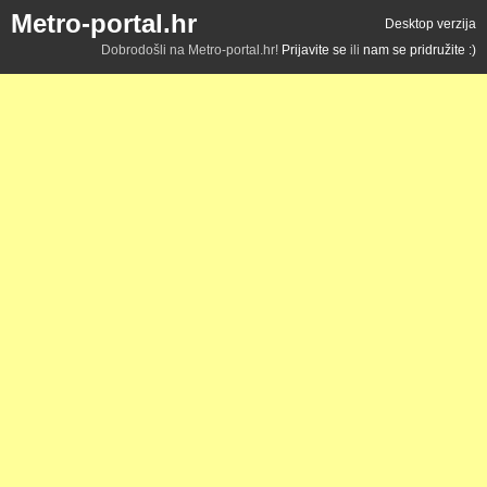
Metro-portal.hr
Desktop verzija
Dobrodošli na Metro-portal.hr!
Prijavite se
ili
nam se pridružite :)