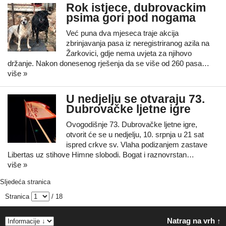
Rok istjece, dubrovackim
psima gori pod nogama
Već puna dva mjeseca traje akcija
zbrinjavanja pasa iz neregistriranog azila na
Žarkovici, gdje nema uvjeta za njihovo
držanje. Nakon donesenog rješenja da se više od 260 pasa…
više »
U nedjelju se otvaraju 73.
Dubrovačke ljetne igre
Ovogodišnje 73. Dubrovačke ljetne igre,
otvorit će se u nedjelju, 10. srpnja u 21 sat
ispred crkve sv. Vlaha podizanjem zastave
Libertas uz stihove Himne slobodi. Bogat i raznovrstan…
više »
Sljedeća stranica
Stranica
/ 18
Natrag na vrh ↑