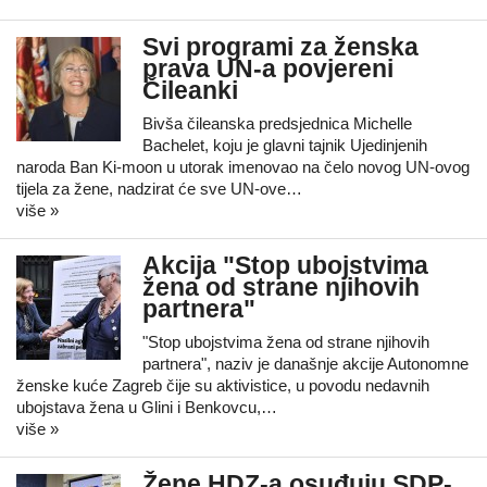
Svi programi za ženska
prava UN-a povjereni
Čileanki
Bivša čileanska predsjednica Michelle
Bachelet, koju je glavni tajnik Ujedinjenih
naroda Ban Ki-moon u utorak imenovao na čelo novog UN-ovog
tijela za žene, nadzirat će sve UN-ove…
više »
Akcija "Stop ubojstvima
žena od strane njihovih
partnera"
"Stop ubojstvima žena od strane njihovih
partnera", naziv je današnje akcije Autonomne
ženske kuće Zagreb čije su aktivistice, u povodu nedavnih
ubojstava žena u Glini i Benkovcu,…
više »
Žene HDZ-a osuđuju SDP-