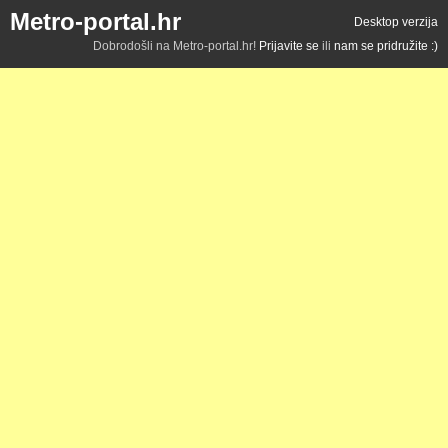
Metro-portal.hr
Desktop verzija
Dobrodošli na Metro-portal.hr!
Prijavite se
ili
nam se pridružite :)