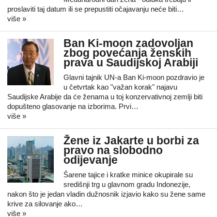
proslaviti taj datum ili se prepustiti očajavanju neće biti…
više »
Ban Ki-moon zadovoljan
zbog povećanja ženskih
prava u Saudijskoj Arabiji
Glavni tajnik UN-a Ban Ki-moon pozdravio je
u četvrtak kao "važan korak" najavu
Saudijske Arabije da će ženama u toj konzervativnoj zemlji biti
dopušteno glasovanje na izborima. Prvi…
više »
Žene iz Jakarte u borbi za
pravo na slobodno
odijevanje
Šarene tajice i kratke minice okupirale su
središnji trg u glavnom gradu Indonezije,
nakon što je jedan vladin dužnosnik izjavio kako su žene same
krive za silovanje ako…
više »