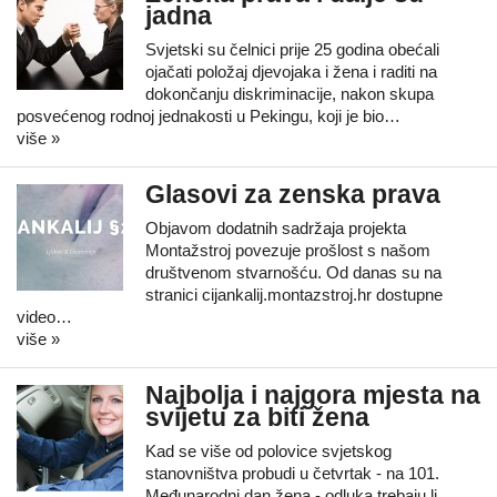
jadna
Svjetski su čelnici prije 25 godina obećali
ojačati položaj djevojaka i žena i raditi na
dokončanju diskriminacije, nakon skupa
posvećenog rodnoj jednakosti u Pekingu, koji je bio…
više »
Glasovi za zenska prava
Objavom dodatnih sadržaja projekta
Montažstroj povezuje prošlost s našom
društvenom stvarnošću. Od danas su na
stranici cijankalij.montazstroj.hr dostupne
video…
više »
Najbolja i najgora mjesta na
svijetu za biti žena
Kad se više od polovice svjetskog
stanovništva probudi u četvrtak - na 101.
Međunarodni dan žena - odluka trebaju li