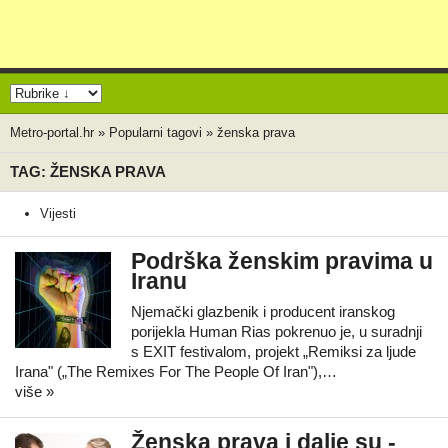
Metro-portal.hr
»
Popularni tagovi
»
ženska prava
TAG: ŽENSKA PRAVA
Vijesti
Podrška ženskim pravima u
Iranu
Njemački glazbenik i producent iranskog
porijekla Human Rias pokrenuo je, u suradnji
s EXIT festivalom, projekt „Remiksi za ljude
Irana" („The Remixes For The People Of Iran"),…
više »
Ženska prava i dalje su -