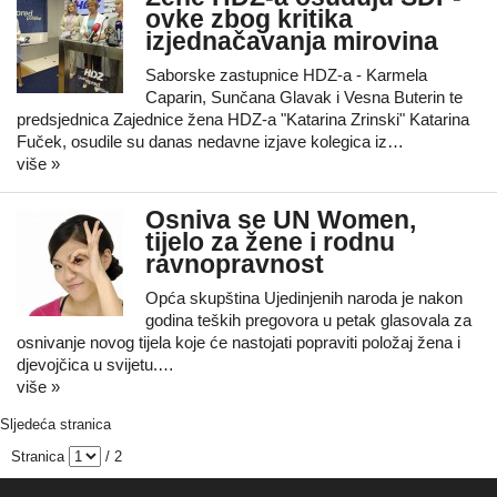
ovke zbog kritika
izjednačavanja mirovina
Saborske zastupnice HDZ-a - Karmela
Caparin, Sunčana Glavak i Vesna Buterin te
predsjednica Zajednice žena HDZ-a "Katarina Zrinski" Katarina
Fuček, osudile su danas nedavne izjave kolegica iz…
više »
Osniva se UN Women,
tijelo za žene i rodnu
ravnopravnost
Opća skupština Ujedinjenih naroda je nakon
godina teških pregovora u petak glasovala za
osnivanje novog tijela koje će nastojati popraviti položaj žena i
djevojčica u svijetu.…
više »
Sljedeća stranica
Stranica
/ 2