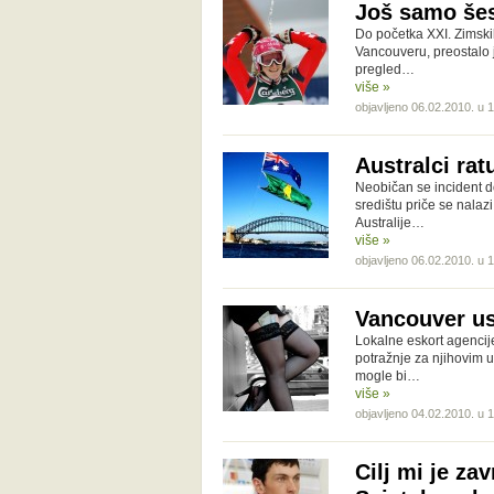
Još samo šes
Do početka XXI. Zimski
Vancouveru, preostalo 
pregled…
više »
objavljeno 06.02.2010. u 
Australci ra
Neobičan se incident d
središtu priče se nalaz
Australije…
više »
objavljeno 06.02.2010. u 
Vancouver us
Lokalne eskort agencij
potražnje za njihovim u
mogle bi…
više »
objavljeno 04.02.2010. u 
Cilj mi je za