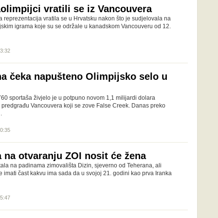
olimpijci vratili se iz Vancouvera
 reprezentacija vratila se u Hrvatsku nakon što je sudjelovala na
ijskim igrama koje su se održale u kanadskom Vancouveru od 12.
23:32
a čeka napušteno Olimpijsko selo u
60 sportaša živjelo je u potpuno novom 1,1 milijardi dolara
 predgrađu Vancouvera koji se zove False Creek. Danas preko
…
10:35
 na otvaranju ZOI nosit će žena
tala na padinama zimovališta Dizin, sjeverno od Teherana, ali
će imati čast kakvu ima sada da u svojoj 21. godini kao prva Iranka
15:47