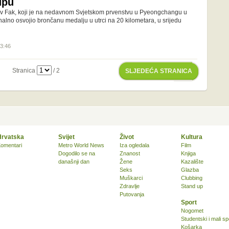
upu
ov Fak, koji je na nedavnom Svjetskom prvenstvu u Pyeongchangu u
alno osvojio brončanu medalju u utrci na 20 kilometara, u srijedu
13:46
Stranica
/ 2
SLJEDEĆA STRANICA
Hrvatska
Svijet
Život
Kultura
omentari
Metro World News
Iza ogledala
Film
Dogodilo se na
Znanost
Knjiga
današnji dan
Žene
Kazalište
Seks
Glazba
Muškarci
Clubbing
Zdravlje
Stand up
Putovanja
Sport
Nogomet
Studentski i mali sp
Košarka