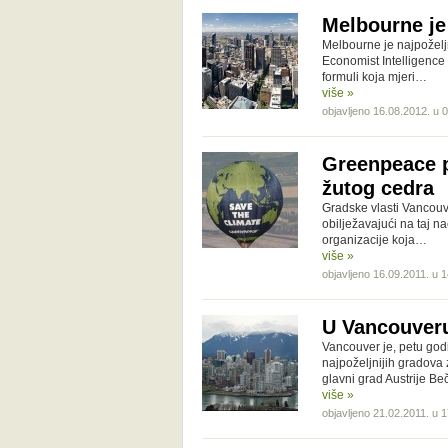
Melbourne je 
Melbourne je najpoželjn
Economist Intelligence 
formuli koja mjeri…
više »
objavljeno 16.08.2012. u 
Greenpeace p
žutog cedra
Gradske vlasti Vancouve
obilježavajući na taj 
organizacije koja…
više »
objavljeno 16.09.2011. u 
U Vancouveru 
Vancouver je, petu go
najpoželjnijih gradova
glavni grad Austrije Be
više »
objavljeno 21.02.2011. u 