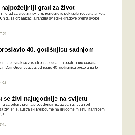
najpoželjniji grad za život
iji grad za život na svijeru, ponovno je pokazala redovita anketa
Unita. Ta organizacija rangira svjetske gradove prema svojoj
07:54
roslavio 40. godišnjicu sadnjom
ra u četvrtak su zasadile žuti cedar na obali Tihog oceana,
način Dan Greenpeacea, odnosno 40. godišnjicu postojanja te
14:02
se živi najugodnije na svijetu
dinu zaredom, prema provedenom istraživanju, jedan od
 za življenje, australski Melbourne na drugome mjestu, na trećem
č, a…
17:41