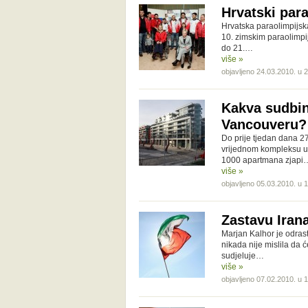
Hrvatski para
Hrvatska paraolimpijska
10. zimskim paraolimp
do 21.…
više »
objavljeno 24.03.2010. u 
Kakva sudbin
Vancouveru?
Do prije tjedan dana 27
vrijednom kompleksu u
1000 apartmana zjapi
više »
objavljeno 05.03.2010. u 
Zastavu Irana
Marjan Kalhor je odras
nikada nije mislila da 
sudjeluje…
više »
objavljeno 07.02.2010. u 