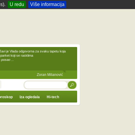
s).
U redu
Više informacija
žavi je Vlada odgovorna za svaku tapetu koja
 parket koji se rasklima
 posao ...
Zoran Milanović
TRAŽI
roskop
Iza ogledala
Hi-tech