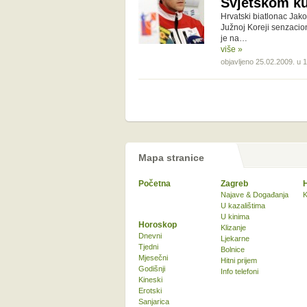
Svjetskom k
Hrvatski biatlonac Jak
Južnoj Koreji senzacion
je na…
više »
objavljeno 25.02.2009. u 
Mapa stranice
Početna
Zagreb
Najave & Događanja
K
U kazalištima
U kinima
Horoskop
Klizanje
Dnevni
Ljekarne
Tjedni
Bolnice
Mjesečni
Hitni prijem
Godišnji
Info telefoni
Kineski
Erotski
Sanjarica