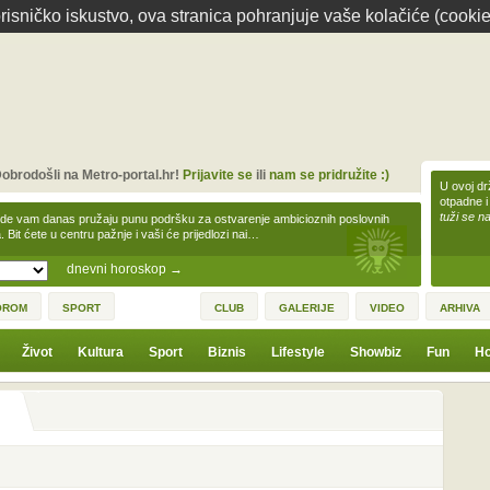
isničko iskustvo, ova stranica pohranjuje vaše kolačiće (cookie
obrodošli na Metro-portal.hr!
Prijavite se
ili
nam se pridružite :)
U ovoj dr
otpadne i
tuži se na
zde vam danas pružaju punu podršku za ostvarenje ambicioznih poslovnih
a. Bit ćete u centru pažnje i vaši će prijedlozi nai…
dnevni horoskop
→
OROM
SPORT
CLUB
GALERIJE
VIDEO
ARHIVA
Život
Kultura
Sport
Biznis
Lifestyle
Showbiz
Fun
Ho