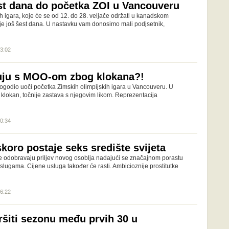
t dana do početka ZOI u Vancouveru
h igara, koje će se od 12. do 28. veljače održati u kanadskom
je još šest dana. U nastavku vam donosimo mali podjsetnik,
13:02
tuju s MOO-om zbog klokana?!
ogodio uoči početka Zimskih olimpijskih igara u Vancouveru. U
i klokan, točnije zastava s njegovim likom. Reprezentacija
10:34
koro postaje seks središte svijeta
e odobravaju priljev novog osoblja nadajući se značajnom porastu
slugama. Cijene usluga također će rasti. Ambicioznije prostitutke
16:22
vršiti sezonu među prvih 30 u