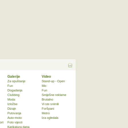
Galerije
Video
Za opuštanje
Stand-up - Open
Fun
Mic
Događanja
Fun
Clubbing
Smiješne reklame
Moda
Brutalno
Izložbe
Vi ste snimili
Dizajn
Foršpani
Putovanja
Metro
Auto-moto
Iza ogledala
ort
Foto vijesti
Karikatura dana