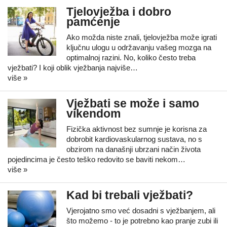
Tjelovježba i dobro
pamćenje
Ako možda niste znali, tjelovježba može igrati
ključnu ulogu u održavanju vašeg mozga na
optimalnoj razini. No, koliko često treba
vježbati? I koji oblik vježbanja najviše…
više »
Vježbati se može i samo
vikendom
Fizička aktivnost bez sumnje je korisna za
dobrobit kardiovaskularnog sustava, no s
obzirom na današnji ubrzani način života
pojedincima je često teško redovito se baviti nekom…
više »
Kad bi trebali vježbati?
Vjerojatno smo već dosadni s vježbanjem, ali
što možemo - to je potrebno kao pranje zubi ili