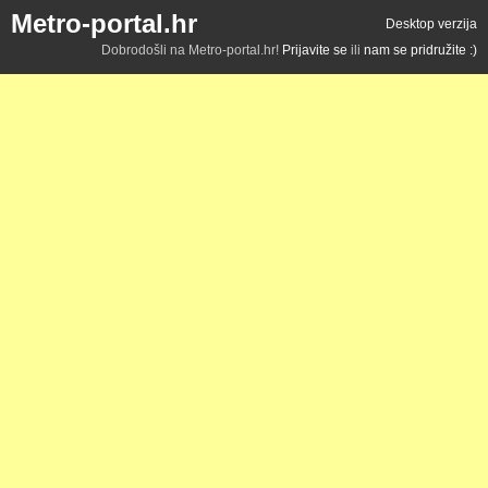
Metro-portal.hr
Desktop verzija
Dobrodošli na Metro-portal.hr!
Prijavite se
ili
nam se pridružite :)