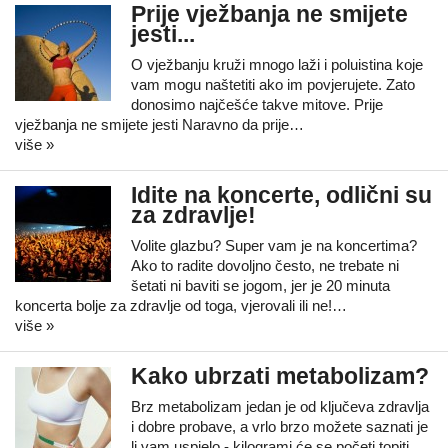
Prije vježbanja ne smijete
jesti...
O vježbanju kruži mnogo laži i poluistina koje
vam mogu naštetiti ako im povjerujete. Zato
donosimo najčešće takve mitove. Prije
vježbanja ne smijete jesti Naravno da prije…
više »
Idite na koncerte, odlični su
za zdravlje!
Volite glazbu? Super vam je na koncertima?
Ako to radite dovoljno često, ne trebate ni
šetati ni baviti se jogom, jer je 20 minuta
koncerta bolje za zdravlje od toga, vjerovali ili ne!…
više »
Kako ubrzati metabolizam?
Brz metabolizam jedan je od ključeva zdravlja
i dobre probave, a vrlo brzo možete saznati je
li vam uspjelo - kilogrami će se početi topiti.