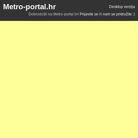
Metro-portal.hr
Desktop verzija
Dobrodošli na Metro-portal.hr!
Prijavite se
ili
nam se pridružite :)