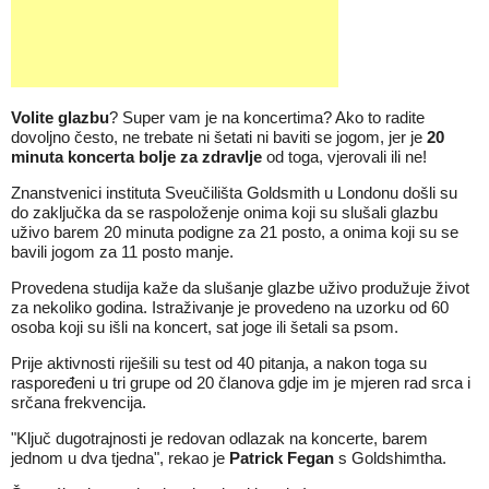
Volite glazbu
? Super vam je na koncertima? Ako to radite
dovoljno često, ne trebate ni šetati ni baviti se jogom, jer je
20
minuta koncerta bolje za zdravlje
od toga, vjerovali ili ne!
Znanstvenici instituta Sveučilišta Goldsmith u Londonu došli su
do zaključka da se raspoloženje onima koji su slušali glazbu
uživo barem 20 minuta podigne za 21 posto, a onima koji su se
bavili jogom za 11 posto manje.
Provedena studija kaže da slušanje glazbe uživo produžuje život
za nekoliko godina. Istraživanje je provedeno na uzorku od 60
osoba koji su išli na koncert, sat joge ili šetali sa psom.
Prije aktivnosti riješili su test od 40 pitanja, a nakon toga su
raspoređeni u tri grupe od 20 članova gdje im je mjeren rad srca i
srčana frekvencija.
"Ključ dugotrajnosti je redovan odlazak na koncerte, barem
jednom u dva tjedna", rekao je
Patrick Fegan
s Goldshimtha.