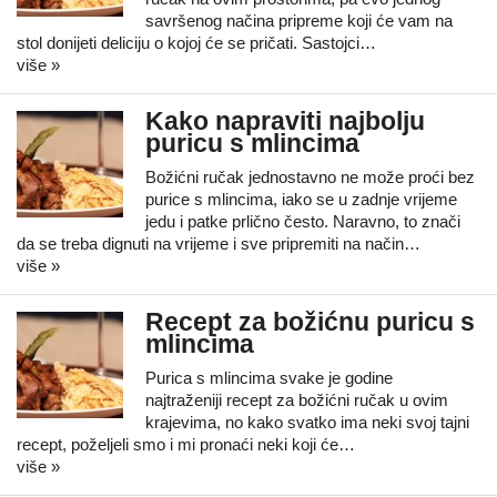
savršenog načina pripreme koji će vam na
stol donijeti deliciju o kojoj će se pričati. Sastojci…
više »
Kako napraviti najbolju
puricu s mlincima
Božićni ručak jednostavno ne može proći bez
purice s mlincima, iako se u zadnje vrijeme
jedu i patke prlično često. Naravno, to znači
da se treba dignuti na vrijeme i sve pripremiti na način…
više »
Recept za božićnu puricu s
mlincima
Purica s mlincima svake je godine
najtraženiji recept za božićni ručak u ovim
krajevima, no kako svatko ima neki svoj tajni
recept, poželjeli smo i mi pronaći neki koji će…
više »