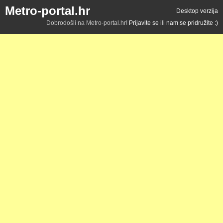
Metro-portal.hr
Desktop verzija
Dobrodošli na Metro-portal.hr!
Prijavite se
ili
nam se pridružite :)