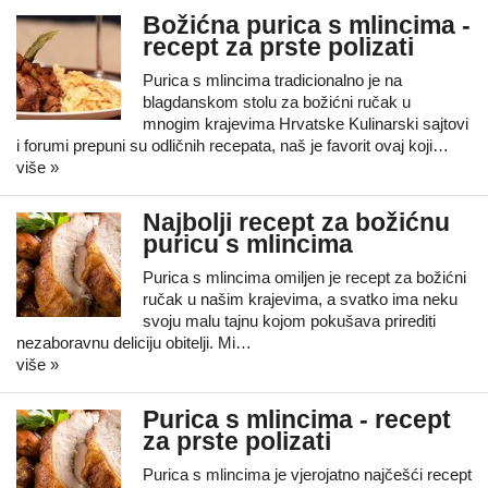
Božićna purica s mlincima -
recept za prste polizati
Purica s mlincima tradicionalno je na
blagdanskom stolu za božićni ručak u
mnogim krajevima Hrvatske Kulinarski sajtovi
i forumi prepuni su odličnih recepata, naš je favorit ovaj koji…
više »
Najbolji recept za božićnu
puricu s mlincima
Purica s mlincima omiljen je recept za božićni
ručak u našim krajevima, a svatko ima neku
svoju malu tajnu kojom pokušava prirediti
nezaboravnu deliciju obitelji. Mi…
više »
Purica s mlincima - recept
za prste polizati
Purica s mlincima je vjerojatno najčešći recept