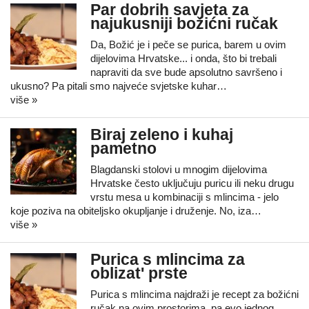
Par dobrih savjeta za
najukusniji božićni ručak
Da, Božić je i peče se purica, barem u ovim
dijelovima Hrvatske... i onda, što bi trebali
napraviti da sve bude apsolutno savršeno i
ukusno? Pa pitali smo najveće svjetske kuhar…
više »
Biraj zeleno i kuhaj
pametno
Blagdanski stolovi u mnogim dijelovima
Hrvatske često uključuju puricu ili neku drugu
vrstu mesa u kombinaciji s mlincima - jelo
koje poziva na obiteljsko okupljanje i druženje. No, iza…
više »
Purica s mlincima za
oblizat' prste
Purica s mlincima najdraži je recept za božićni
ručak na ovim prostorima, pa evo jednog