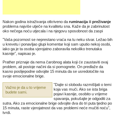
Nakon godina istraživanja otkriveno da
ruminacija
ili
preživanje
problema najviše utječe na kvalitetu sna. Kaže da je zabrinutost
oko nečega noću utjecala i na njegovu sposobnost da zaspi
"Vaša pozornost se neprestano vraća na tu neku stvar. Ležao bih
u krevetu i ponavljao glupi komentar koji sam uputio nekoj osobi,
iako ga je ta osoba vjerojatno zaboravila nekoliko trenutaka
kasnije", napisao je.
Prather priznaje da nema čarobnog alata koji će zaustaviti ovaj
problem, ali postoje načini da si pomognete. On predlaže da
kasno poslijepodne odvojite 15 minuta da se usredotočite na
svoje emocionalne brige.
"Dajte si slobodu razmišljati o temi
Važno je da u to vrijeme
koja vas muči. Ako se ista briga
budete sami.
pojavi kasnije, osobito u vrijeme
spavanja, pokušajte je odgoditi za
sutra. Ako za emocionalne brige odvojite dva do tri puta tjedno po
15 minuta, raste vjerojatnost da vas problemi neće mučiti noću",
tvrdi.