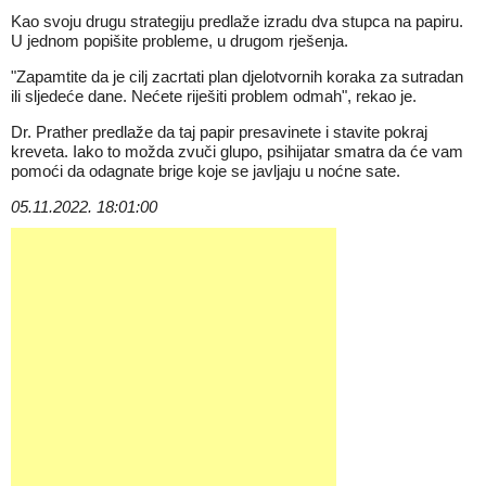
Kao svoju drugu strategiju predlaže izradu dva stupca na papiru.
U jednom popišite probleme, u drugom rješenja.
"Zapamtite da je cilj zacrtati plan djelotvornih koraka za sutradan
ili sljedeće dane. Nećete riješiti problem odmah", rekao je.
Dr. Prather predlaže da taj papir presavinete i stavite pokraj
kreveta. Iako to možda zvuči glupo, psihijatar smatra da će vam
pomoći da odagnate brige koje se javljaju u noćne sate.
05.11.2022. 18:01:00