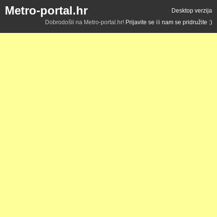
Metro-portal.hr
Desktop verzija
Dobrodošli na Metro-portal.hr!
Prijavite se
ili
nam se pridružite :)