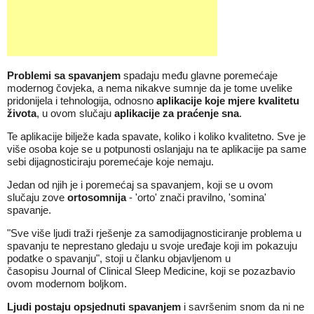
Problemi sa spavanjem
spadaju među glavne poremećaje
modernog čovjeka, a nema nikakve sumnje da je tome uvelike
pridonijela i tehnologija, odnosno
aplikacije koje mjere kvalitetu
života
, u ovom slučaju
aplikacije za praćenje sna
.
Te aplikacije bilježe kada spavate, koliko i koliko kvalitetno. Sve je
više osoba koje se u potpunosti oslanjaju na te aplikacije pa same
sebi dijagnosticiraju poremećaje koje nemaju.
Jedan od njih je i poremećaj sa spavanjem, koji se u ovom
slučaju zove
ortosomnija
- 'orto' znači pravilno, 'somina'
spavanje.
"Sve više ljudi traži rješenje za samodijagnosticiranje problema u
spavanju te neprestano gledaju u svoje uređaje koji im pokazuju
podatke o spavanju", stoji u članku objavljenom u
časopisu Journal of Clinical Sleep Medicine, koji se pozazbavio
ovom modernom boljkom.
Ljudi postaju opsjednuti spavanjem
i savršenim snom da ni ne