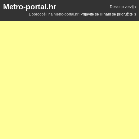
Metro-portal.hr
Desktop verzija
Dobrodošli na Metro-portal.hr!
Prijavite se
ili
nam se pridružite :)