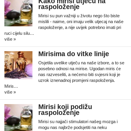
Kako mirisi utječu na
raspoloženje
Mirisi su pun važniji u životu nego što biste
mislili - naime, oni imaju velik utjecaj na naše
raspoloženje, a nije uvijek potrebno imati pri
ruci cijelu silu…
više »
Mirisima do vitke linije
Osjetila uvelike utječu na naše izbore, a to se
posebno odnosi na mirise. Ugodan miris će
nas razveseliti, a nećemo biti svjesni koji je
uzrok iznenadnoj promjeni raspoloženja.
Miris…
više »
Mirisi koji podižu
raspoloženje
Mirisi su najjači stimulatori našeg mozga i
mogu nas najbrže podsjetiti na neku