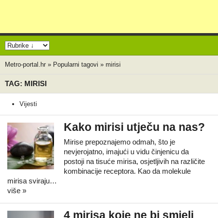
Metro-portal.hr
»
Popularni tagovi
»
mirisi
TAG: MIRISI
Vijesti
Kako mirisi utječu na nas?
Mirise prepoznajemo odmah, što je
nevjerojatno, imajući u vidu činjenicu da
postoji na tisuće mirisa, osjetljivih na različite
kombinacije receptora. Kao da molekule
mirisa sviraju…
više »
4 mirisa koje ne bi smjeli