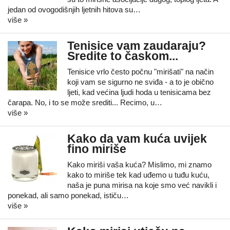
jedan od ovogodišnjih ljetnih hitova su…
više »
Tenisice vam zaudaraju?
Sredite to časkom...
Tenisice vrlo često počnu "mirišati" na način
koji vam se sigurno ne sviđa - a to je obično
ljeti, kad većina ljudi hoda u tenisicama bez
čarapa. No, i to se može srediti... Recimo, u…
više »
Kako da vam kuća uvijek
fino miriše
Kako miriši vaša kuća? Mislimo, mi znamo
kako to miriše tek kad uđemo u tuđu kuću,
naša je puna mirisa na koje smo već navikli i
ponekad, ali samo ponekad, ističu…
više »