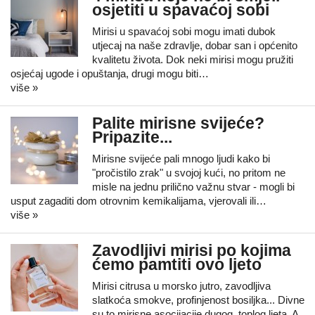
osjetiti u spavaćoj sobi
Mirisi u spavaćoj sobi mogu imati dubok
utjecaj na naše zdravlje, dobar san i općenito
kvalitetu života. Dok neki mirisi mogu pružiti
osjećaj ugode i opuštanja, drugi mogu biti…
više »
Palite mirisne svijeće?
Pripazite...
Mirisne svijeće pali mnogo ljudi kako bi
"pročistilo zrak" u svojoj kući, no pritom ne
misle na jednu prilično važnu stvar - mogli bi
usput zagaditi dom otrovnim kemikalijama, vjerovali ili…
više »
Zavodljivi mirisi po kojima
ćemo pamtiti ovo ljeto
Mirisi citrusa u morsko jutro, zavodljiva
slatkoća smokve, profinjenost bosiljka... Divne
su to mirisne asocijacije dugog, toplog ljeta. A