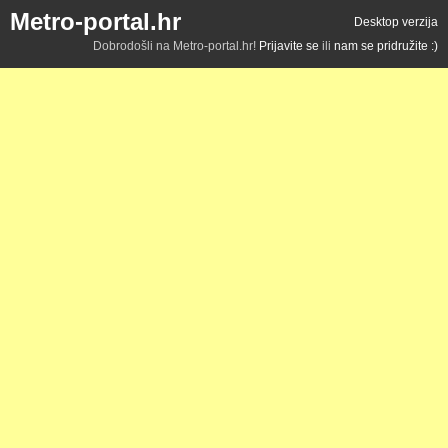
Metro-portal.hr
Desktop verzija
Dobrodošli na Metro-portal.hr!
Prijavite se
ili
nam se pridružite :)