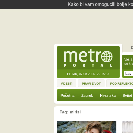
Kako bi vam omogućili bolje kor
D
Vaš š
se kre
PETAK, 07.08.2026.
22:15:57
VIJESTI
PRAVI ŽIVOT
POD REFLEKT
Početna
Zagreb
Hrvatska
Svijet
Tag: mirisi