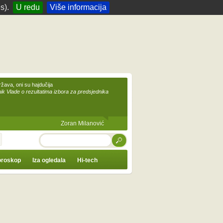
s).
U redu
Više informacija
žava, oni su hajdučija
ik Vlade o rezultatima izbora za predsjednika
Zoran Milanović
TRAŽI
roskop
Iza ogledala
Hi-tech