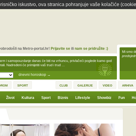
isničko iskustvo, ova stranica pohranjuje vaše kolačiće (cookie
obrodošli na Metro-portal.hr!
Prijavite se
ili
nam se pridružite :)
Mi smo dr
predsjedn
arm i samopouzdanje danas će biti na vrhuncu, privlačeći poglede kamo god
tali. Nadređeni će primijetiti vaš trud i trud …
dnevni horoskop
→
OROM
SPORT
CLUB
GALERIJE
VIDEO
ARHIVA
Život
Kultura
Sport
Biznis
Lifestyle
Showbiz
Fun
Ho