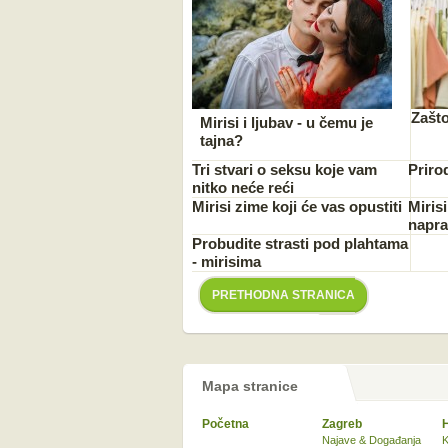
Zašt
Mirisi i ljubav - u čemu je
tajna?
Tri stvari o seksu koje vam
Priro
nitko neće reći
Mirisi zime koji će vas opustiti
Miris
napra
Probudite strasti pod plahtama
- mirisima
PRETHODNA STRANICA
Mapa stranice
Početna
Zagreb
Najave & Događanja
K