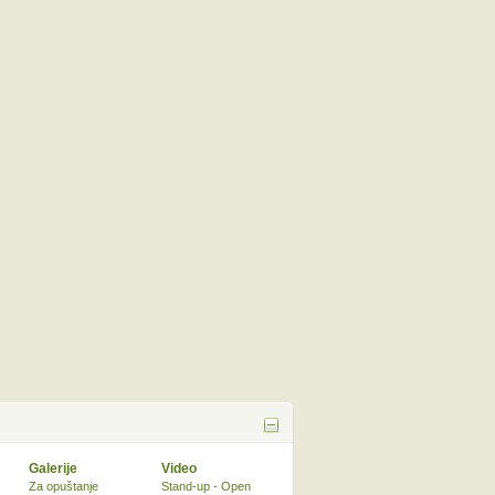
Galerije
Video
Za opuštanje
Stand-up - Open