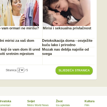
o vam ormari ne mirišu?
Mirisi i seksualna privlačnost
dni mirisi za vaš dom
Detoksikacija doma - osvježite
kuću lako i prirodno
i koji će vam dom ili ured
Mozak nas deblja najviše od
viti sretnim mjestom
svega
Stranica
/ 5
SLJEDEĆA STRANICA
Hrvatska
Svijet
Život
Kultura
omentari
Metro World News
Iza ogledala
Film