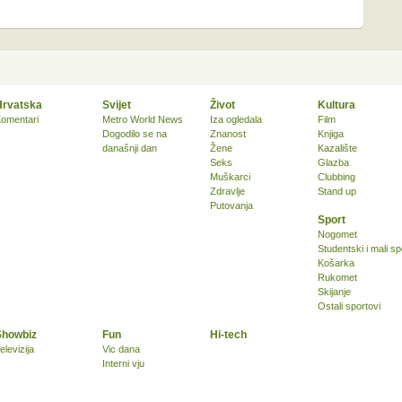
Hrvatska
Svijet
Život
Kultura
omentari
Metro World News
Iza ogledala
Film
Dogodilo se na
Znanost
Knjiga
današnji dan
Žene
Kazalište
Seks
Glazba
Muškarci
Clubbing
Zdravlje
Stand up
Putovanja
Sport
Nogomet
Studentski i mali sp
Košarka
Rukomet
Skijanje
Ostali sportovi
Showbiz
Fun
Hi-tech
elevizija
Vic dana
Interni vju