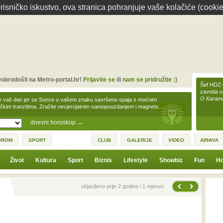
isničko iskustvo, ova stranica pohranjuje vaše kolačiće (cookie
obrodošli na Metro-portal.hr!
Prijavite se
ili
nam se pridružite :)
Šef HDZ-a
zavoda u
O Karamar
e vaš dan jer se Sunce u vašem znaku savršeno spaja s moćnim
čkim tranzitima. Zračite nevjerojatnim samopouzdanjem i magnets…
dnevni horoskop
→
OROM
SPORT
CLUB
GALERIJE
VIDEO
ARHIVA
Život
Kultura
Sport
Biznis
Lifestyle
Showbiz
Fun
Ho
Sljedeća vijest
Prethodna vijest
objavljeno prije 2 godine i 1 mjesec