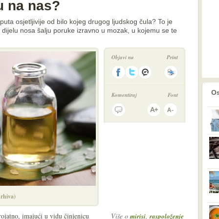
u na nas?
 puta osjetljivije od bilo kojeg drugog ljudskog čula? To je
 dijelu nosa šalju poruke izravno u mozak, u kojemu se te
Objavi na
Print
prethodno
2
Os
Komentiraj
Font
hiva)
jatno, imajući u vidu činjenicu
Više o
,
mirisi
raspoloženje