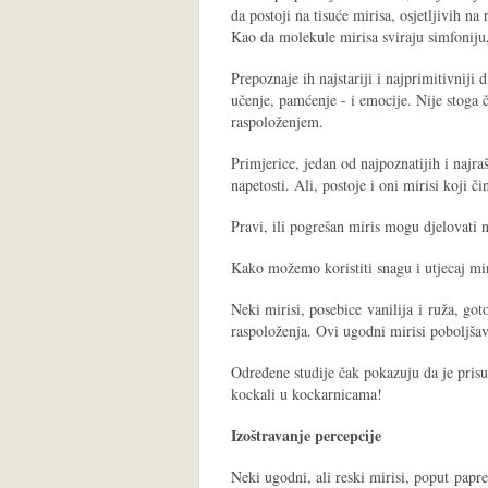
da postoji na tisuće mirisa, osjetljivih na
Kao da molekule mirisa sviraju simfoniju, 
Prepoznaje ih najstariji i najprimitivniji
učenje, pamćenje - i emocije. Nije stoga
raspoloženjem.
Primjerice, jedan od najpoznatijih i najra
napetosti. Ali, postoje i oni mirisi koji č
Pravi, ili pogrešan miris mogu djelovati 
Kako možemo koristiti snagu i utjecaj m
Neki mirisi, posebice vanilija i ruža, go
raspoloženja. Ovi ugodni mirisi poboljšav
Određene studije čak pokazuju da je pris
kockali u kockarnicama!
Izoštravanje percepcije
Neki ugodni, ali reski mirisi, poput papr