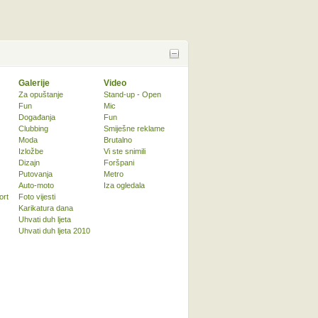
Galerije
Video
Za opuštanje
Stand-up - Open
Fun
Mic
Događanja
Fun
Clubbing
Smiješne reklame
Moda
Brutalno
Izložbe
Vi ste snimili
Dizajn
Foršpani
Putovanja
Metro
Auto-moto
Iza ogledala
ort
Foto vijesti
Karikatura dana
Uhvati duh ljeta
Uhvati duh ljeta 2010