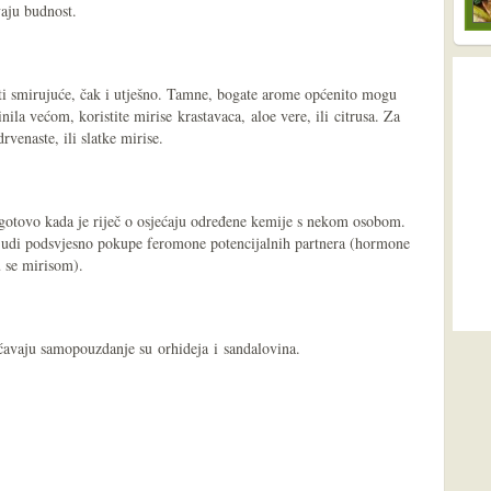
aju budnost.
ti smirujuće, čak i utješno. Tamne, bogate arome općenito mogu
inila većom, koristite mirise krastavaca, aloe vere, ili citrusa. Za
rvenaste, ili slatke mirise.
ogotovo kada je riječ o osjećaju određene kemije s nekom osobom.
judi podsvjesno pokupe feromone potencijalnih partnera (hormone
u se mirisom).
ćavaju samopouzdanje su orhideja i sandalovina.