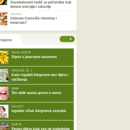
Sveobuhvatni vodič za početnike koji
donosi energiju i zdravlje
SAVJETI
Uzimate li previše vitamina i
minerala?
tranice
vojeno
NOVE DIJETE
Dijeta s jutarnjom bananom
MOGUĆE JE :)
Kako izgubiti kilograme bez dijeta i
vježbanja
MMM
Što oblik usana govori o nama
SAVJETI
Izgubite višak kilograma zauvijek
DIJETE
Pegan dijeta koja vas ne izgladnjuje