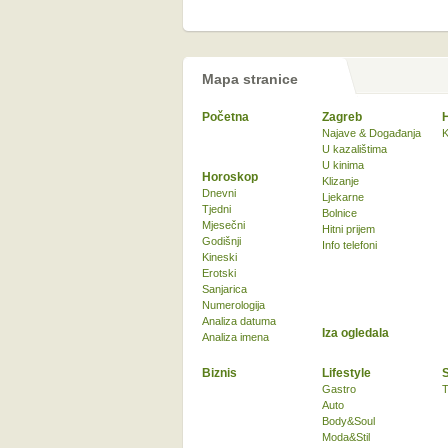
Mapa stranice
Početna
Zagreb
Najave & Događanja
K
U kazalištima
U kinima
Horoskop
Klizanje
Dnevni
Ljekarne
Tjedni
Bolnice
Mjesečni
Hitni prijem
Godišnji
Info telefoni
Kineski
Erotski
Sanjarica
Numerologija
Analiza datuma
Iza ogledala
Analiza imena
Biznis
Lifestyle
Gastro
T
Auto
Body&Soul
Moda&Stil