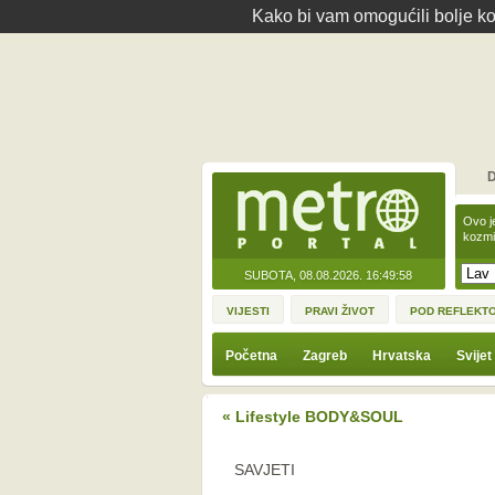
Kako bi vam omogućili bolje kor
D
Ovo j
kozmi
SUBOTA, 08.08.2026.
16:49:58
VIJESTI
PRAVI ŽIVOT
POD REFLEKT
Početna
Zagreb
Hrvatska
Svijet
« Lifestyle BODY&SOUL
SAVJETI