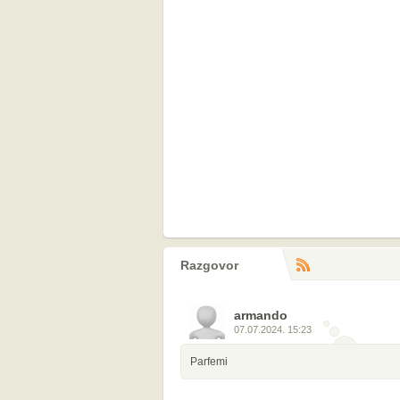
Razgovor
RS
komentara
armando
07.07.2024. 15:23
Parfemi