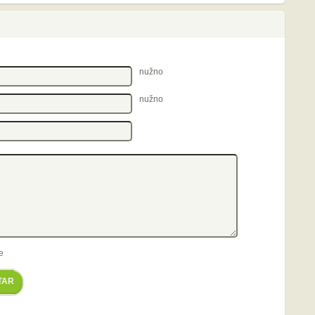
nužno
nužno
e
TAR