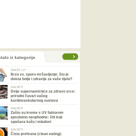
talo iz kategorije
ZNATE LI?
Brzo vs. sporo mršavljenje: što je
doista bolje i zdravije za vaše tijelo?
SAVJETI
Dvije supernamirnice za zdravo srce:
prirodni čuvari vašeg
kardiovaskularnog sustava
SAVJETI
Zašto su kreme s UV faktorom
apsolutno neophodne: štit koji
spašava kožu i mladost
SAVJETI
Čista prehrana (clean eating):