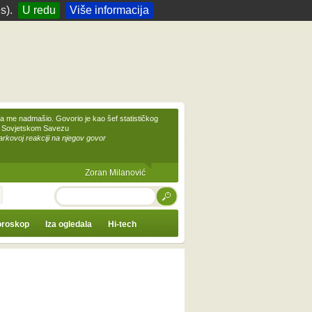
s).
U redu
Više informacija
 me nadmašio. Govorio je kao šef statističkog
 Sovjetskom Savezu
kovoj reakciji na njegov govor
Zoran Milanović
TRAŽI
roskop
Iza ogledala
Hi-tech