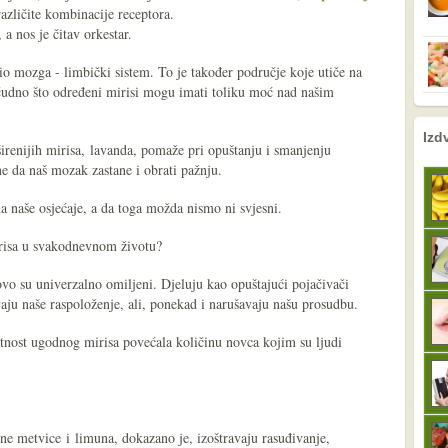
 različite kombinacije receptora.
a nos je čitav orkestar.
 dio mozga - limbički sistem. To je također područje koje utiče na
 čudno što određeni mirisi mogu imati toliku moć nad našim
nema prethodne s
sljedeće
Izd
širenijih mirisa, lavanda, pomaže pri opuštanju i smanjenju
ine da naš mozak zastane i obrati pažnju.
na naše osjećaje, a da toga možda nismo ni svjesni.
irisa u svakodnevnom životu?
tovo su univerzalno omiljeni. Djeluju kao opuštajući pojačivači
aju naše raspoloženje, ali, ponekad i narušavaju našu prosudbu.
utnost ugodnog mirisa povećala količinu novca kojim su ljudi
ene metvice i limuna, dokazano je, izoštravaju rasuđivanje,