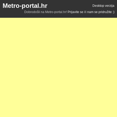
Metro-portal.hr
Desktop verzija
Dobrodošli na Metro-portal.hr!
Prijavite se
ili
nam se pridružite :)