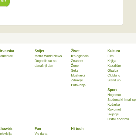
TAR
Hrvatska
Svijet
Život
Kultura
omentari
Metro World News
Iza ogledala
Film
Dogodilo se na
Znanost
Knjiga
današnji dan
Žene
Kazalište
Seks
Glazba
Muškarci
Clubbing
Zdravlje
Stand up
Putovanja
Sport
Nogomet
Studentski i mali sp
Košarka
Rukomet
Skijanje
Ostali sportovi
Showbiz
Fun
Hi-tech
elevizija
Vic dana