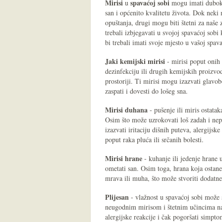
Mirisi
spavaćoj sobi
u
mogu imati dubok 
san i općenito kvalitetu života. Dok neki 
opuštanja, drugi mogu biti štetni za naše 
trebali izbjegavati u svojoj spavaćoj sobi
bi trebali imati svoje mjesto u vašoj spava
Jaki kemijski mirisi
- mirisi poput onih 
dezinfekciju ili drugih kemijskih proizvod
prostoriji. Ti mirisi mogu izazvati glavobo
zaspati i dovesti do lošeg sna.
Mirisi duhana
- pušenje ili miris ostatak
Osim što može uzrokovati loš zadah i nepr
izazvati iritaciju dišnih puteva, alergijsk
poput raka pluća ili srčanih bolesti.
Mirisi hrane
- kuhanje ili jedenje hrane 
ometati san. Osim toga, hrana koja ostan
mrava ili muha, što može stvoriti dodatn
Plijesan
- vlažnost u spavaćoj sobi može s
neugodnim mirisom i štetnim učincima na z
alergijske reakcije i čak pogoršati simpt