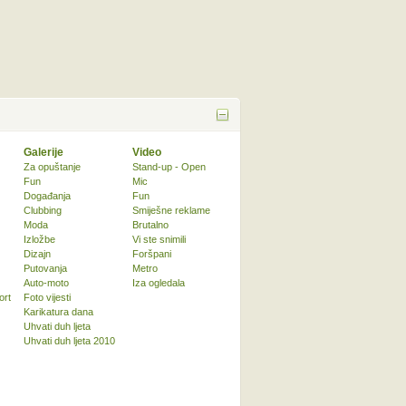
Galerije
Video
Za opuštanje
Stand-up - Open
Fun
Mic
Događanja
Fun
Clubbing
Smiješne reklame
Moda
Brutalno
Izložbe
Vi ste snimili
Dizajn
Foršpani
Putovanja
Metro
Auto-moto
Iza ogledala
ort
Foto vijesti
Karikatura dana
Uhvati duh ljeta
Uhvati duh ljeta 2010