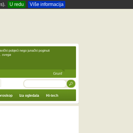
s).
U redu
Više informacija
avički pobjeći nego junački poginuti
... svega
Grunf
TRAŽI
roskop
Iza ogledala
Hi-tech