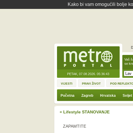
Kako bi vam omogućili bolje kor
D
Vaš š
se kre
PETAK, 07.08.2026.
05:36:43
VIJESTI
PRAVI ŽIVOT
POD REFLEKT
Početna
Zagreb
Hrvatska
Svijet
« Lifestyle STANOVANJE
ZAPAMTITE