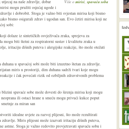
utjecaj na naše zdravlje, dobar
Više o
,
mirisi
spavaća soba
mirisi mogu pružiti osjećaj ugode i
zdravlje i dobrobit. Stoga je važno biti svjestan mirisa koji bismo
 kako bismo osigurali zdrav i ugodan san. Evo četiri mirisa koji ne
ćoj sobi:
nema prethodne s
sljedeće
Izd
koji dolaze iz sintetičkih osvježivača zraka, sprejeva za
a mogu biti štetni za respiratorni sustav i kvalitetu zraka u
lje, iritaciju dišnih puteva i alergijske reakcije, što može otežati
a duhana u spavaćoj sobi može biti izuzetno štetan za zdravlje.
ijatan miris u prostoriji, dim duhana sadrži tvari koje mogu
e reakcije i čak povećati rizik od ozbiljnih zdravstvenih problema
u blizini spavaće sobe može dovesti do širenja mirisa koji mogu
e neoprana ili ostaci hrane u smeću mogu privući kukce poput
e smetnje za miran san
tvoriti idealne uvjete za razvoj plijesni, što može rezultirati
dravlje. Miris plijesni može izazvati iritaciju dišnih puteva,
ome astme. Stoga je važno redovito provjetravati spavaću sobu i