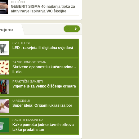
ODLIČNO
GEBERIT SIGMA 40 najtanja tipka za
aktiviranje ispiranja WC školjke
tranice
vojeno
SVJETLOST
LED - rasvjeta ili digitalna svjetlost
ZA SIGURNOST DOMA
Skrivene opasnosti u kućanstvima -
II. dio
PRAKTIČNI SAVJETI
Vrijeme je za veliko čišćenje ormara
U RECESIJI
Super ideja: Origami ukrasi za bor
SAVJETI DIZAJNERA
Kako pomoću jednostavnih trikova
lakše prodati stan