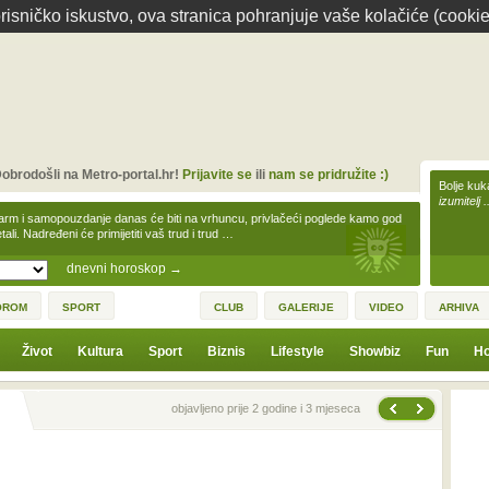
isničko iskustvo, ova stranica pohranjuje vaše kolačiće (cookie
obrodošli na Metro-portal.hr!
Prijavite se
ili
nam se pridružite :)
Bolje kuk
izumitelj 
arm i samopouzdanje danas će biti na vrhuncu, privlačeći poglede kamo god
tali. Nadređeni će primijetiti vaš trud i trud …
dnevni horoskop
→
OROM
SPORT
CLUB
GALERIJE
VIDEO
ARHIVA
Život
Kultura
Sport
Biznis
Lifestyle
Showbiz
Fun
Ho
Sljedeća vijest
Prethodna vijest
objavljeno prije 2 godine i 3 mjeseca