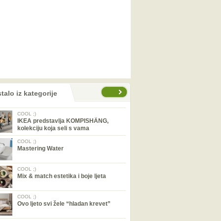
talo iz kategorije
COOL ;)
IKEA predstavlja KOMPISHÄNG,
kolekciju koja seli s vama
COOL ;)
Mastering Water
COOL ;)
Mix & match estetika i boje ljeta
COOL ;)
Ovo ljeto svi žele “hladan krevet”