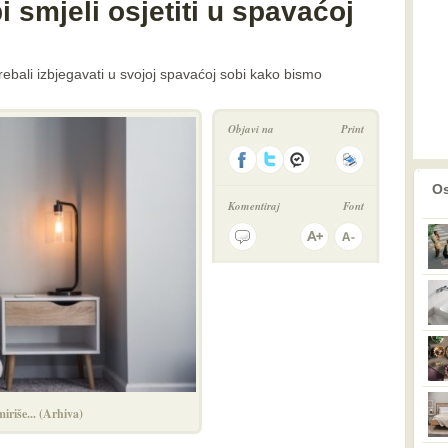
i smjeli osjetiti u spavaćoj
trebali izbjegavati u svojoj spavaćoj sobi kako bismo
Objavi na
Print
prethodno
2
Os
Komentiraj
Font
miriše... (Arhiva)