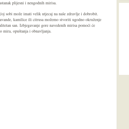
astanak plijesni i neugodnih mirisa.
oj sobi može imati velik utjecaj na naše zdravlje i dobrobit.
lavande, kamilice ili citrusa možemo stvoriti ugodno okruženje
valitetan san. Izbjegavanje gore navedenih mirisa pomoći će
o mira, opuštanja i obnavljanja.