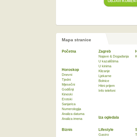
OBJAVI KOMEN
Mapa stranice
Početna
Zagreb
Najave & Događanja
K
U kazalištima
U kinima
Horoskop
Klizanje
Dnevni
Ljekarne
Tjedni
Bolnice
Mjesečni
Hitni prijem
Godišnji
Info telefoni
Kineski
Erotski
Sanjarica
Numerologija
Analiza datuma
Iza ogledala
Analiza imena
Biznis
Lifestyle
Gastro
T