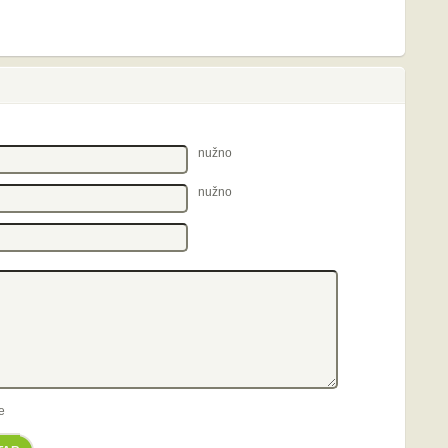
nužno
nužno
e