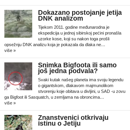
Dokazano postojanje jetija
DNK analizom
Tijekom 2011. godine međunarodna je
ekspedicija u jednoj sibirskoj pećini pronašla
uzorke kose, koji su nakon toga prošli
opsežnju DNK analizu koja je pokazala da dlaka ne…
više »
Snimka Bigfoota ili samo
još jedna podvala?
Svaki kutak našeg planeta ima svoju legendu
o gigantskom, dlakavom majmunolikom
stvorenju koje obitava u divljini, u SAD -u zovu
ga Bigfoot ili Sasquatch, u zemljama na obroncima…
više »
Znanstvenici otkrivaju
istinu o Jetiju