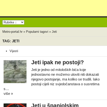
Metro-portal.hr
»
Popularni tagovi
»
Jeti
TAG: JETI
Vijesti
Jeti ipak ne postoji?
Jeti je jedno od mitoloških bića koje
jednostavno ne možemo uloviti niti dokazati
njegovo postojanje, ma koliko se trudili. Iako
postoji cijeli niz svjedočanstava o susretima
s…
više »
Jeti u španjolskim