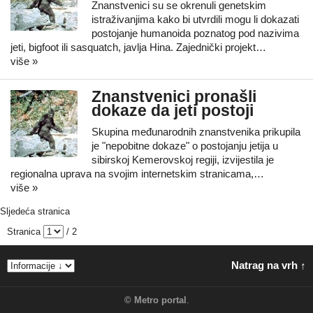
Znanstvenici su se okrenuli genetskim
istraživanjima kako bi utvrdili mogu li dokazati
postojanje humanoida poznatog pod nazivima
jeti, bigfoot ili sasquatch, javlja Hina. Zajednički projekt…
više »
Znanstvenici pronašli
dokaze da jeti postoji
Skupina međunarodnih znanstvenika prikupila
je "nepobitne dokaze" o postojanju jetija u
sibirskoj Kemerovskoj regiji, izvijestila je
regionalna uprava na svojim internetskim stranicama,…
više »
Sljedeća stranica
Stranica
/ 2
Natrag na vrh ↑
©
Metro portal
.