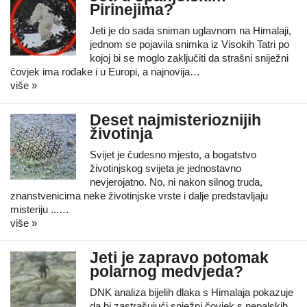
Pirinejima?
Jeti je do sada sniman uglavnom na Himalaji,
jednom se pojavila snimka iz Visokih Tatri po
kojoj bi se moglo zaključiti da strašni sniježni
čovjek ima rođake i u Europi, a najnovija…
više »
Deset najmisterioznijih
životinja
Svijet je čudesno mjesto, a bogatstvo
životinjskog svijeta je jednostavno
nevjerojatno. No, ni nakon silnog truda,
znanstvenicima neke životinjske vrste i dalje predstavljaju
misteriju ...…
više »
Jeti je zapravo potomak
polarnog medvjeda?
DNK analiza bijelih dlaka s Himalaja pokazuje
da bi zastrašujući snježni čovjek s nepalskih