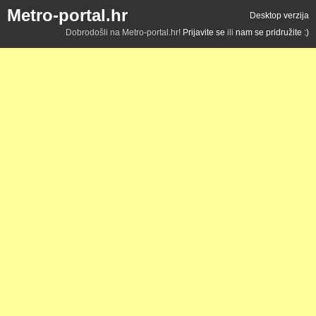
Metro-portal.hr
Desktop verzija
Dobrodošli na Metro-portal.hr!
Prijavite se
ili
nam se pridružite :)