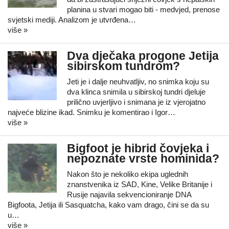
planina u stvari mogao biti - medvjed, prenose
svjetski mediji. Analizom je utvrđena…
više »
Dva dječaka progone Jetija
sibirskom tundrom?
Jeti je i dalje neuhvatljiv, no snimka koju su
dva klinca snimila u sibirskoj tundri djeluje
prilično uvjerljivo i snimana je iz vjerojatno
najveće blizine ikad. Snimku je komentirao i Igor…
više »
Bigfoot je hibrid čovjeka i
nepoznate vrste hominida?
Nakon što je nekoliko ekipa uglednih
znanstvenika iz SAD, Kine, Velike Britanije i
Rusije najavila sekvencioniranje DNA
Bigfoota, Jetija ili Sasquatcha, kako vam drago, čini se da su
u…
više »