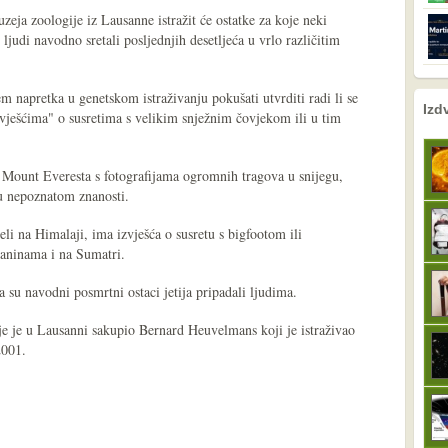
zeja zoologije iz Lausanne istražit će ostatke za koje neki
ljudi navodno sretali posljednjih desetljeća u vrlo različitim
m napretka u genetskom istraživanju pokušati utvrditi radi li se
nema prethodne s
sljedeće
Izd
vješćima" o susretima s velikim snježnim čovjekom ili u tim
s Mount Everesta s fotografijama ogromnih tragova u snijegu,
ju nepoznatom znanosti.
eli na Himalaji, ima izvješća o susretu s bigfootom ili
aninama i na Sumatri.
 su navodni posmrtni ostaci jetija pripadali ljudima.
oje je u Lausanni sakupio Bernard Heuvelmans koji je istraživao
2001.