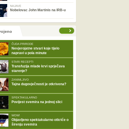
NAJAVE
Nobelovac John Martinis na IRB-u
tranice
vojeno
ČUDA PRIRODE
Nevjerojatne stvari koje tijelo
napravi u pola minute
STARI RECEPTI
Transfuzija mlade krvi sprječava
starenje?
ZANIMLJIVO
Tajna dugovječnosti je otkrivena?
SPEKTAKULARNO
Povijest svemira na jednoj slici
WOW!
Objavljeno spektakularno otkriće o
širenju svemira