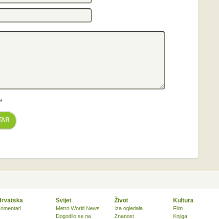
e
TAR
Hrvatska
Svijet
Život
Kultura
omentari
Metro World News
Iza ogledala
Film
Dogodilo se na
Znanost
Knjiga