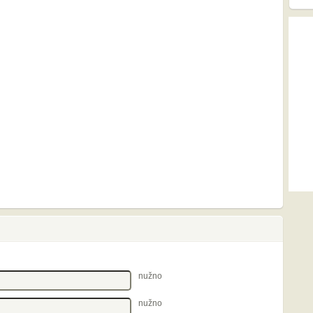
nužno
nužno