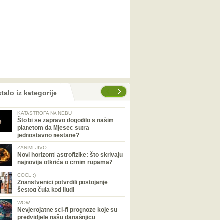
talo iz kategorije
KATASTROFA NA NEBU
Što bi se zapravo dogodilo s našim
planetom da Mjesec sutra
jednostavno nestane?
ZANIMLJIVO
Novi horizonti astrofizike: što skrivaju
najnovija otkrića o crnim rupama?
COOL ;)
Znanstvenici potvrdili postojanje
šestog čula kod ljudi
WOW
Nevjerojatne sci-fi prognoze koje su
predvidjele našu današnjicu