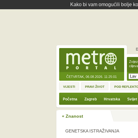
Kako bi vam omogućili bolje kor
D
Zvije
ciljev
ČETVRTAK, 06.08.2026.
11:25:01
VIJESTI
PRAVI ŽIVOT
POD REFLEKT
Početna
Zagreb
Hrvatska
Svijet
« Znanost
GENETSKA ISTRAŽIVANJA