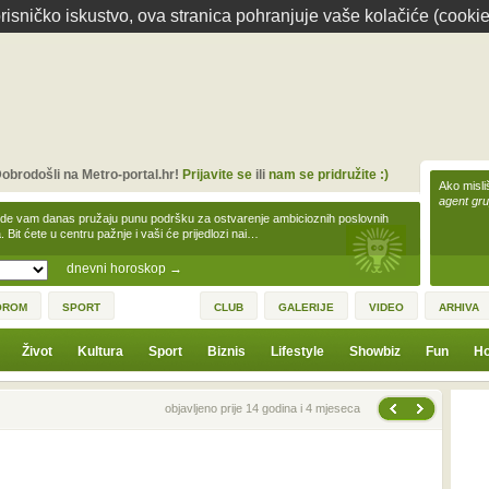
isničko iskustvo, ova stranica pohranjuje vaše kolačiće (cookie
obrodošli na Metro-portal.hr!
Prijavite se
ili
nam se pridružite :)
Ako misliš
agent gr
zde vam danas pružaju punu podršku za ostvarenje ambicioznih poslovnih
a. Bit ćete u centru pažnje i vaši će prijedlozi nai…
dnevni horoskop
→
OROM
SPORT
CLUB
GALERIJE
VIDEO
ARHIVA
Život
Kultura
Sport
Biznis
Lifestyle
Showbiz
Fun
Ho
Sljedeća vijest
Prethodna vijest
objavljeno prije 14 godina i 4 mjeseca