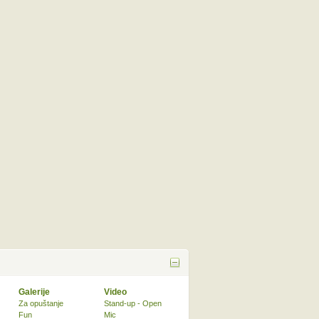
Galerije
Video
Za opuštanje
Stand-up - Open
Fun
Mic