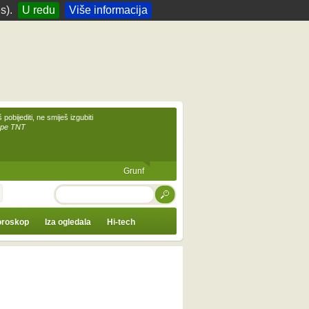
s).
U redu
Više informacija
 pobijediti, ne smiješ izgubiti
upe TNT
Grunf
TRAŽI
roskop
Iza ogledala
Hi-tech