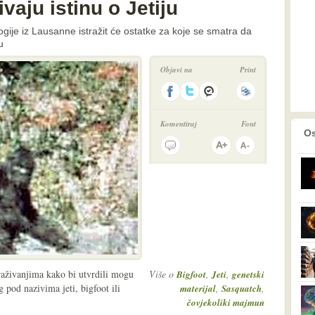
vaju istinu o Jetiju
gije iz Lausanne istražit će ostatke za koje se smatra da
u
Objavi na
Print
Komentiraj
Font
prethodno
2
Os
traživanjima kako bi utvrdili mogu
Više o
,
,
Bigfoot
Jeti
genetski
 pod nazivima jeti, bigfoot ili
,
,
materijal
Sasquatch
čovjekoliki majmun