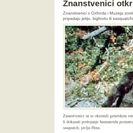
Znanstvenici otkri
Znanstvenici s Oxforda i Muzeja zoolo
pripadaju jetiju, bigfootu ili sasquatch
Znanstvenici su se okrenuli genetskim is
li dokazati postojanje humanoida poznatog
sasquatch, javlja Hina.