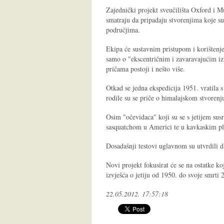
Zajednički projekt sveučilišta Oxford i Mu
smatraju da pripadaju stvorenjima koje su 
područjima.
Ekipa će sustavnim pristupom i korištenje
samo o "ekscentričnim i zavaravajućim iz
pričama postoji i nešto više.
Otkad se jedna ekspedicija 1951. vratila 
rodile su se priče o himalajskom stvoren
Osim "očevidaca" koji su se s jetijem susr
sasquatchom u Americi te u kavkaskim pl
Dosadašnji testovi uglavnom su utvrdili da
Novi projekt fokusirat će se na ostatke k
izvješća o jetiju od 1950. do svoje smrti 
22.05.2012. 17:57:18