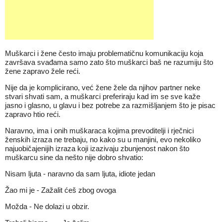
Muškarci i žene često imaju problematičnu komunikaciju koja
završava svađama samo zato što muškarci baš ne razumiju što
žene zapravo žele reći.
Nije da je komplicirano, već žene žele da njihov partner neke
stvari shvati sam, a muškarci preferiraju kad im se sve kaže
jasno i glasno, u glavu i bez potrebe za razmišljanjem što je pisac
zapravo htio reći.
Naravno, ima i onih muškaraca kojima prevoditelji i rječnici
ženskih izraza ne trebaju, no kako su u manjini, evo nekoliko
najuobičajenijih izraza koji izazivaju zbunjenost nakon što
muškarcu sine da nešto nije dobro shvatio:
Nisam ljuta - naravno da sam ljuta, idiote jedan
Žao mi je - Zažalit ćeš zbog ovoga
Možda - Ne dolazi u obzir.