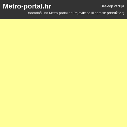
Metro-portal.hr
Desktop verzija
Dobrodošli na Metro-portal.hr!
Prijavite se
ili
nam se pridružite :)