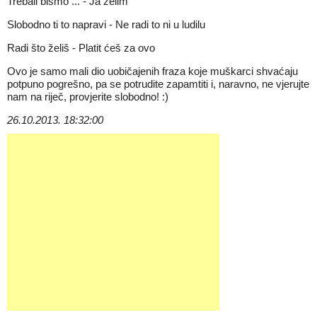
Trebali bismo ... - Ja želim
Slobodno ti to napravi - Ne radi to ni u ludilu
Radi što želiš - Platit ćeš za ovo
Ovo je samo mali dio uobičajenih fraza koje muškarci shvaćaju
potpuno pogrešno, pa se potrudite zapamtiti i, naravno, ne vjerujte
nam na riječ, provjerite slobodno! :)
26.10.2013. 18:32:00