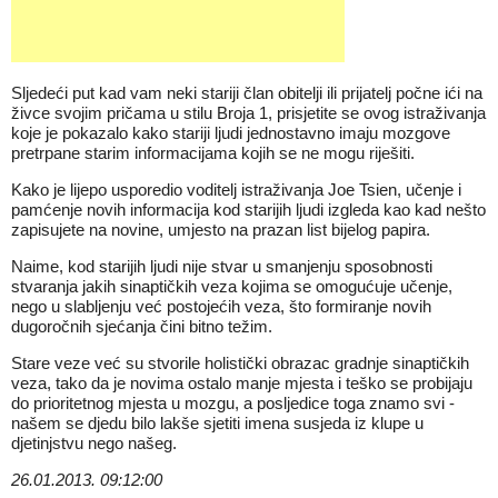
Sljedeći put kad vam neki stariji član obitelji ili prijatelj počne ići na
živce svojim pričama u stilu Broja 1, prisjetite se ovog istraživanja
koje je pokazalo kako stariji ljudi jednostavno imaju mozgove
pretrpane starim informacijama kojih se ne mogu riješiti.
Kako je lijepo usporedio voditelj istraživanja Joe Tsien, učenje i
pamćenje novih informacija kod starijih ljudi izgleda kao kad nešto
zapisujete na novine, umjesto na prazan list bijelog papira.
Naime, kod starijih ljudi nije stvar u smanjenju sposobnosti
stvaranja jakih sinaptičkih veza kojima se omogućuje učenje,
nego u slabljenju već postojećih veza, što formiranje novih
dugoročnih sjećanja čini bitno težim.
Stare veze već su stvorile holistički obrazac gradnje sinaptičkih
veza, tako da je novima ostalo manje mjesta i teško se probijaju
do prioritetnog mjesta u mozgu, a posljedice toga znamo svi -
našem se djedu bilo lakše sjetiti imena susjeda iz klupe u
djetinjstvu nego našeg.
26.01.2013. 09:12:00