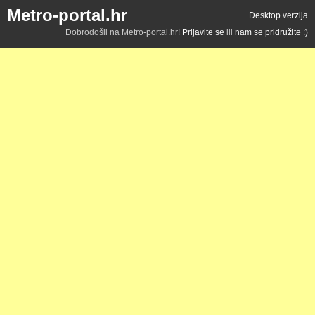
Metro-portal.hr
Desktop verzija
Dobrodošli na Metro-portal.hr!
Prijavite se
ili
nam se pridružite :)