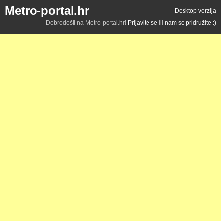
Metro-portal.hr
Desktop verzija
Dobrodošli na Metro-portal.hr!
Prijavite se
ili
nam se pridružite :)