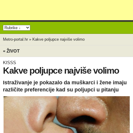
Metro-portal.hr
»
Kakve poljupce najviše volimo
« ŽIVOT
KISSS
Kakve poljupce najviše volimo
Istraživanje je pokazalo da muškarci i žene imaju
različite preferencije kad su poljupci u pitanju