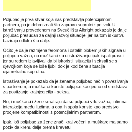
Poljubac je prva stvar koja nas predstavlja potencijalnom
partneru, pa je dobro znati što zapravo suprotni spol voli. U
istraživanju provedenom na Sveučilištu Albright pokazalo je da je
poljubac presudan za daljnji razvoj situacije, jer na tom iskustvu
baziraju odluku što dalje.
Očito je da je razmjena feromona i ostalih biokemijskih signala u
poljupcu važna, no muškarci su u istraživanju ipak ispali prasci,
jer su redom izjavljivali da bi iskoristili situaciju i seksali se s
djevojkom koja se loše ljubi, dok je kod žena situacija
dijametralno suprotna.
Istraživanje je pokazalo da je ženama poljubac način povezivanja
s partnerom, a muškarci koriste poljupce kao jedno od sredstava
za postizanje krajnjeg cilja - seksa.
No, i muškarci i žene smatraju da su poljupci vrlo važna, intimna
interakcija među ljudima, a oba ih spola koriste kao sredstvo
procjene kompatibilnosti s potencijalnim partnerom.
Ipak, loš poljubac za žene znači kraj večeri, a muškarcima samo
poziv da krenu dalje prema krevetu.