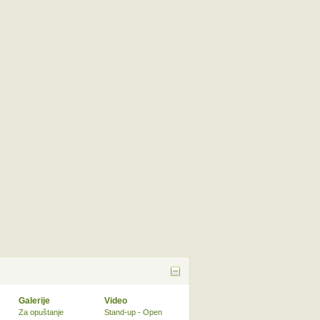
Galerije
Video
Za opuštanje
Stand-up - Open