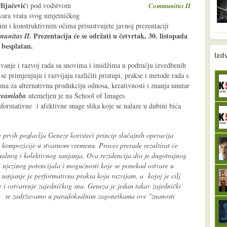
Mijačević
) pod vodstvom
Communitas II
vara vrata svog umjetničkog
nim i konstruktivnim očima prisustvujete javnoj prezentaciji
. Prezentacija će se održati u četvrtak, 30. listopada
unitas II
 besplatan.
nema prethodne s
sljedeće
Izd
aživanje i razvoj rada sa snovima i imidžima u području izvedbenih
e primjenjuju i razvijaju različiti pristupi, prakse i metode rada s
a za alternativnu produkciju odnosa, kreativnosti i znanja unutar
reamlab
a
utemeljen je na School of Images
ormativne i afektivne snage slika koje se nalaze u dubini bića
e prvih poglavlja Geneze koristeći princip slučajnih operacija
 kompozicije u stvarnom vremenu. Proces prerade rezultirat će
ualnog i kolektivnog sanjanja. Ova rezidencija dio je dugotrajnog
 njezinog potencijala i mogućnosti koje se ponekad ostvare u
sanjanje je performativna praksa koju razvijam, a kojoj je cilj
je i ostvarenje zajedničkog sna. Geneza je jedan takav zajednički
ok se zadržavamo u paradoksalnim zagonetkama ove "znanosti