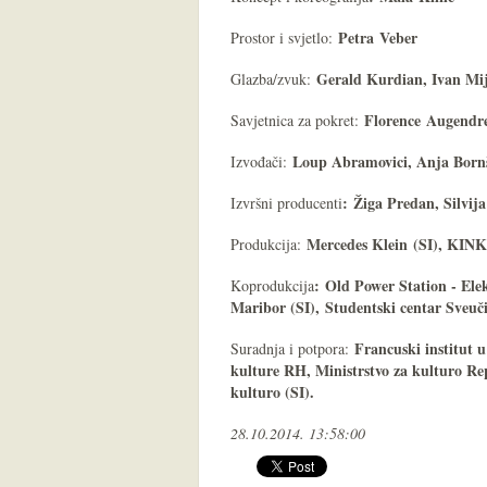
Petra
Veber
Prostor i svjetlo:
Gerald Kurdian, Ivan Mij
Glazba/zvuk:
Florence
Augendr
Savjetnica za pokret:
Loup Abramovici, Anja Bornše
Izvođači:
: Žiga Predan, Silvij
Izvršni producenti
Mercedes Klein (SI), KI
Produkcija:
: Old Power Station - Ele
Koprodukcija
Maribor (SI), Studentski centar Sveu
Francuski institut 
Suradnja i potpora:
kulture RH, Ministrstvo za kulturo Re
kulturo (SI).
28.10.2014. 13:58:00