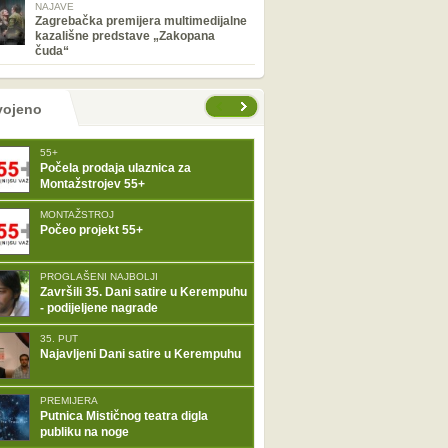
NAJAVE
Zagrebačka premijera multimedijalne
kazališne predstave „Zakopana
čuda“
tranice
vojeno
55+
Počela prodaja ulaznica za
Montažstrojev 55+
MONTAŽSTROJ
Počeo projekt 55+
PROGLAŠENI NAJBOLJI
Završili 35. Dani satire u Kerempuhu
- podijeljene nagrade
35. PUT
Najavljeni Dani satire u Kerempuhu
PREMIJERA
Putnica Mističnog teatra digla
publiku na noge