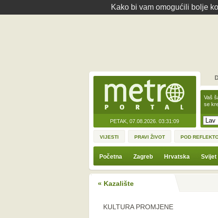
Kako bi vam omogućili bolje kor
D
Vaš š
se kre
PETAK, 07.08.2026.
03:31:09
VIJESTI
PRAVI ŽIVOT
POD REFLEKT
Početna
Zagreb
Hrvatska
Svijet
« Kazalište
KULTURA PROMJENE