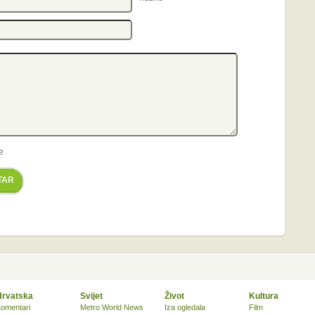
e
TAR
Hrvatska
Svijet
Život
Kultura
omentari
Metro World News
Iza ogledala
Film