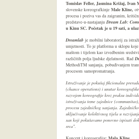
Tomislav Feller, Jasmina Križaj, Ivan 
Male Kline,
slovenske koreografkinje
ot
procesa i poziva vas da zaigranim, kritič
predstave-u-nastajanju
Dream Lab: Comm
u Kinu SC. Početak je u 19 sati, a ulaz
Dreamlab
je mobilni laboratorij za istr
umjetnosti. To je platforma u sklopu koje s
maštom i tijelom kao izvedbenim sredstvim
različitih polja ljudske djelatnosti. Rad
D
Methodi
TM
sanjanja, pobuđivanjem transf
procesom samopromatranja.
Istraživanje je pokušaj fikcionalne prerad
(chance operations) i unutar koreografske
razvojem koreografije kroz praksu individ
istraživanja teme zajednice (communitas),
procesu zajedničkog sanjanja. Zajedničko 
uključivanje kolektivnog tijela u razvijan
san koji pokušavamo ponovno ispisati d
srca".
: Mala Kline
Koncept i koreografija