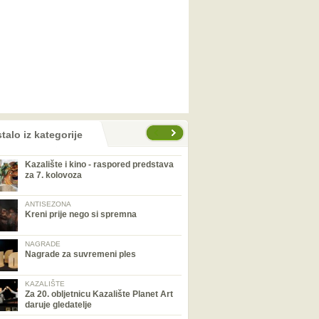
talo iz kategorije
Kazalište i kino - raspored predstava
za 7. kolovoza
ANTISEZONA
Kreni prije nego si spremna
NAGRADE
Nagrade za suvremeni ples
KAZALIŠTE
Za 20. obljetnicu Kazalište Planet Art
daruje gledatelje