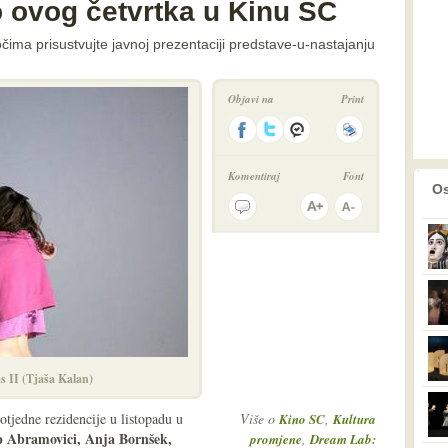
 ovog četvrtka u Kinu SC
očima prisustvujte javnoj prezentaciji predstave-u-nastajanju
Objavi na
Print
Komentiraj
Font
prethodno
2
Os
 II (Tjaša Kalan)
otjedne rezidencije u listopadu u
Više o
,
Kino SC
Kultura
 Abramovici, Anja Bornšek,
,
promjene
Dream Lab: