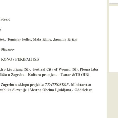
ačević
e
k, Tomislav Feller, Mala Kline, Jasmina Križaj
a Stipanov
NK KONG / PEKIPAH (SI)
ktro Ljubljana (SI), Festival City of Women (SI), Plesna Izba
čilišta u Zagrebu - Kultura promjene - Teatar &TD (HR)
u Zagrebu u sklopu projekta
,
Ministarstvo
TEATROSKOP
publike Slovenije i Mestna Obcina Ljubljana - Oddelek za