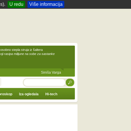
s).
U redu
Više informacija
 osobno stepla struja iz šaltera
koji rasipa milijune na sobe za sastanke
Siniša Varga
TRAŽI
roskop
Iza ogledala
Hi-tech