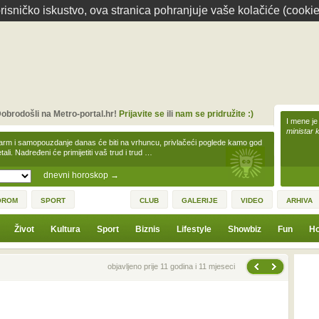
isničko iskustvo, ova stranica pohranjuje vaše kolačiće (cookie
obrodošli na Metro-portal.hr!
Prijavite se
ili
nam se pridružite :)
I mene je
ministar 
arm i samopouzdanje danas će biti na vrhuncu, privlačeći poglede kamo god
tali. Nadređeni će primijetiti vaš trud i trud …
dnevni horoskop
→
OROM
SPORT
CLUB
GALERIJE
VIDEO
ARHIVA
Život
Kultura
Sport
Biznis
Lifestyle
Showbiz
Fun
Ho
Sljedeća vijest
Prethodna vijest
objavljeno prije 11 godina i 11 mjeseci