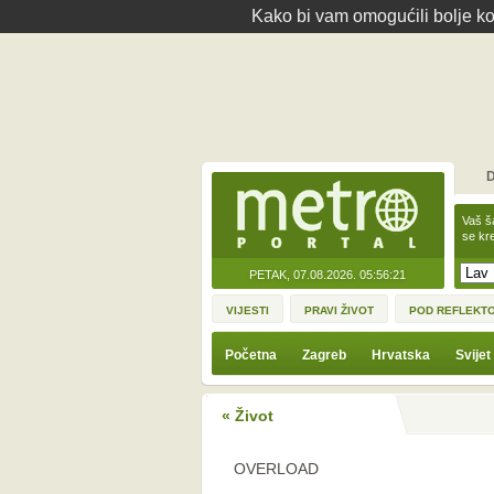
Kako bi vam omogućili bolje kor
D
Vaš š
se kre
PETAK, 07.08.2026.
05:56:21
VIJESTI
PRAVI ŽIVOT
POD REFLEKT
Početna
Zagreb
Hrvatska
Svijet
« Život
OVERLOAD