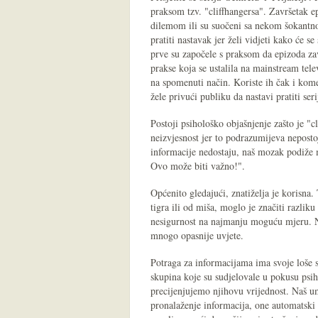
praksom tzv. "cliffhangersa". Završetak e
dilemom ili su suočeni sa nekom šokantnom
pratiti nastavak jer želi vidjeti kako će se
prve su započele s praksom da epizoda zav
prakse koja se ustalila na mainstream tele
na spomenuti način. Koriste ih čak i kom
žele privući publiku da nastavi pratiti seri
Postoji psihološko objašnjenje zašto je "
neizvjesnost jer to podrazumijeva nepost
informacije nedostaju, naš mozak podiže 
Ovo može biti važno!".
Općenito gledajući, znatiželja je korisna.
tigra ili od miša, moglo je značiti razlik
nesigurnost na najmanju moguću mjeru. Na
mnogo opasnije uvjete.
Potraga za informacijama ima svoje loše s
skupina koje su sudjelovale u pokusu psi
precijenjujemo njihovu vrijednost. Naš um
pronalaženje informacija, one automatski 