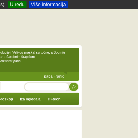
s).
U redu
Više informacija
olucije i 'Velikog praska' su točne, a Bog nije
čar s čarobnim štapićem
 otvoreni papa
papa Franjo
TRAŽI
roskop
Iza ogledala
Hi-tech