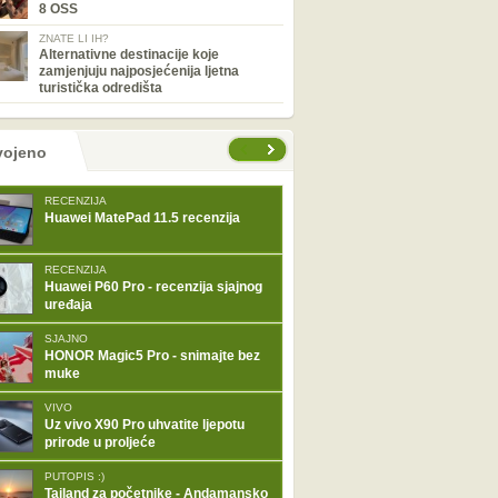
8 OSS
ZNATE LI IH?
Alternativne destinacije koje
zamjenjuju najposjećenija ljetna
turistička odredišta
tranice
vojeno
RECENZIJA
Huawei MatePad 11.5 recenzija
RECENZIJA
Huawei P60 Pro - recenzija sjajnog
uređaja
SJAJNO
HONOR Magic5 Pro - snimajte bez
muke
VIVO
Uz vivo X90 Pro uhvatite ljepotu
prirode u proljeće
PUTOPIS :)
Tajland za početnike - Andamansko