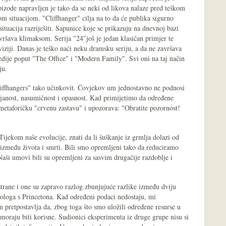
pizode napravljen je tako da se neki od likova nalaze pred teškom
 situacijom. "Cliffhanger" cilja na to da će publika sigurno
 situacija razriješiti. Sapunice koje se prikazuju na dnevnoj bazi
ršava klimaksom. Serija "24″još je jedan klasičan primjer te
viziji. Danas je teško naći neku dramsku seriju, a da ne završava
edije poput "The Office" i "Modern Family". Svi oni na taj način
ju.
cliffhangers" tako učinkovit. Čovjekov um jednostavno ne podnosi
ojanost, nasumičnost i opasnost. Kad primijetimo da određene
metaforičku "crvenu zastavu" i upozorava: "Obratite pozornost!
 Tijekom naše evolucije, znati da li šuškanje iz grmlja dolazi od
u između života i smrti. Bili smo opremljeni tako da reduciramo
ši umovi bili su opremljeni za sasvim drugačije razdoblje i
trane i one su zapravo razlog zbunjujuće razlike između dviju
hologa s Princetona. Kad određeni podaci nedostaju, mi
 pretpostavlja da, zbog toga što smo uložili određene resurse u
moraju biti korisne. Sudionici eksperimenta iz druge grupe nisu si