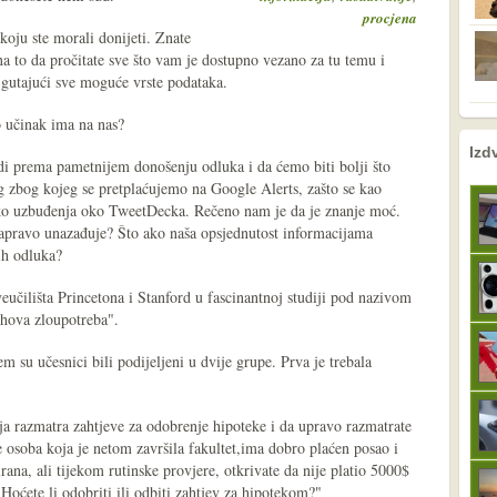
procjena
 koju ste morali donijeti. Znate
na to da pročitate sve što vam je dostupno vezano za tu temu i
e gutajući sve moguće vrste podataka.
 učinak ima na nas?
nema prethodne s
sljedeće
Izd
odi prema pametnijem donošenju odluka i da ćemo biti bolji što
g zbog kojeg se pretplaćujemo na Google Alerts, zašto se kao
liko uzbuđenja oko TweetDecka. Rečeno nam je da je znanje moć.
zapravo unazađuje? Što ako naša opsjednutost informacijama
ih odluka?
sveučilišta Princetona i Stanford u fascinantnoj studiji pod nazivom
ihova zloupotreba".
 su učesnici bili podijeljeni u dvije grupe. Prva je trebala
ja razmatra zahtjeve za odobrenje hipoteke i da upravo razmatrate
je osoba koja je netom završila fakultet,ima dobro plaćen posao i
irana, ali tijekom rutinske provjere, otkrivate da nije platio 5000$
 Hoćete li odobriti ili odbiti zahtjev za hipotekom?"