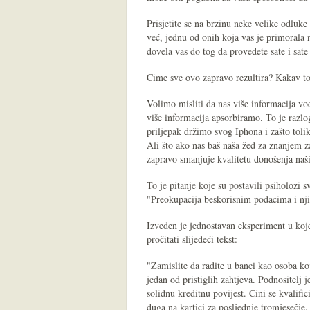
Prisjetite se na brzinu neke velike odluke
već, jednu od onih koja vas je primorala 
dovela vas do tog da provedete sate i sat
Čime sve ovo zapravo rezultira? Kakav to
Volimo misliti da nas više informacija v
više informacija apsorbiramo. To je razlo
priljepak držimo svog Iphona i zašto to
Ali što ako nas baš naša žeđ za znanjem 
zapravo smanjuje kvalitetu donošenja naš
To je pitanje koje su postavili psiholozi 
"Preokupacija beskorisnim podacima i nj
Izveden je jednostavan eksperiment u kojem
pročitati slijedeći tekst:
"Zamislite da radite u banci kao osoba ko
jedan od pristiglih zahtjeva. Podnositelj 
solidnu kreditnu povijest. Čini se kvalific
duga na kartici za posljednje tromjesečje.