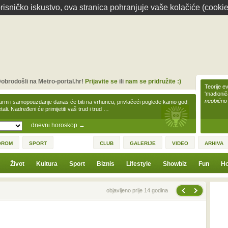
isničko iskustvo, ova stranica pohranjuje vaše kolačiće (cookie
obrodošli na Metro-portal.hr!
Prijavite se
ili
nam se pridružite :)
Teorije ev
'mađioni
neobično
arm i samopouzdanje danas će biti na vrhuncu, privlačeći poglede kamo god
tali. Nadređeni će primijetiti vaš trud i trud …
dnevni horoskop
→
OROM
SPORT
CLUB
GALERIJE
VIDEO
ARHIVA
Život
Kultura
Sport
Biznis
Lifestyle
Showbiz
Fun
Ho
Sljedeća vijest
Prethodna vijest
objavljeno prije 14 godina