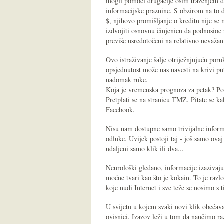
mogli pomoći drugačije osim traženjem d
informacijske praznine. S obzirom na to da
$, njihovo promišljanje o kreditu nije se m
izdvojiti osnovnu činjenicu da podnosioc 
previše usredotočeni na relativno nevažan
Ovo istraživanje šalje otriježnjujuću por
opsjednutost može nas navesti na krivi p
nadomak ruke.
Koja je vremenska prognoza za petak? Po
Pretplati se na stranicu TMZ. Pitate se ka
Facebook.
Nisu nam dostupne samo trivijalne inform
odluke. Uvijek postoji taj - još samo ovaj
udaljeni samo klik ili dva...
Neurološki gledano, informacije izazivaj
moćne tvari kao što je kokain. To je razl
koje nudi Internet i sve teže se nosimo s 
U svijetu u kojem svaki novi klik obećav
ovisnici. Izazov leži u tom da naučimo raz