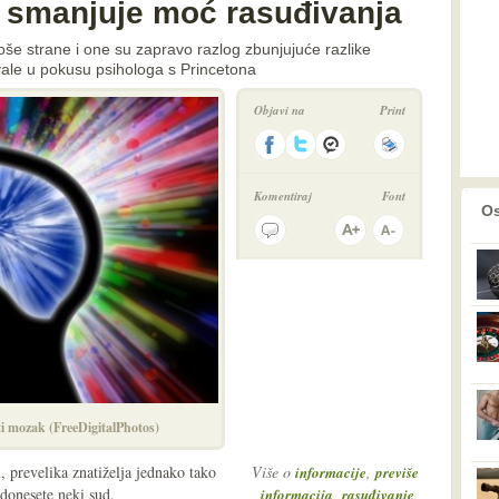
 smanjuje moć rasuđivanja
oše strane i one su zapravo razlog zbunjujuće razlike
vale u pokusu psihologa s Princetona
Objavi na
Print
Komentiraj
Font
prethodno
2
Os
ti mozak (FreeDigitalPhotos)
, prevelika znatiželja jednako tako
Više o
,
informacije
previše
donesete neki sud.
,
,
informacija
rasuđivanje