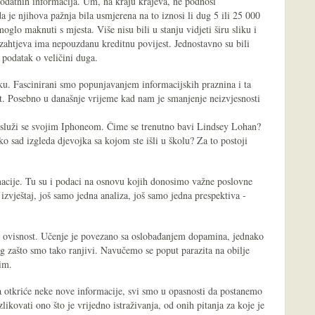
odatnih informacija. Um, na kraju krajeva, ne podnosi
 je njihova pažnja bila usmjerena na to iznosi li dug 5 ili 25 000
oglo maknuti s mjesta. Više nisu bili u stanju vidjeti širu sliku i
zahtjeva ima nepouzdanu kreditnu povijest. Jednostavno su bili
 podatak o veličini duga.
uku. Fascinirani smo popunjavanjem informacijskih praznina i ta
ut. Posebno u današnje vrijeme kad nam je smanjenje neizvjesnosti
služi se svojim Iphoneom. Čime se trenutno bavi Lindsey Lohan?
ko sad izgleda djevojka sa kojom ste išli u školu? Za to postoji
acije. Tu su i podaci na osnovu kojih donosimo važne poslovne
 izvještaj, još samo jedna analiza, još samo jedna prespektiva -
u ovisnost. Učenje je povezano sa oslobađanjem dopamina, jednako
og zašto smo tako ranjivi. Navučemo se poput parazita na obilje
tim.
a otkriće neke nove informacije, svi smo u opasnosti da postanemo
likovati ono što je vrijedno istraživanja, od onih pitanja za koje je