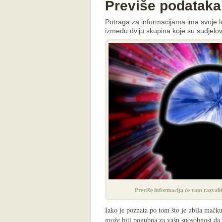
Previše podataka
Potraga za informacijama ima svoje l
između dviju skupina koje su sudjelo
Previše informacija će vam razvali
Iako je poznata po tom što je ubila mačku
može biti pogubna za vašu sposobnost da 