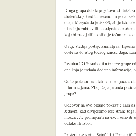
Druga grupa dobila je gotovo isti tekst 
studentskog kredita, rečeno im je da postoj
duga. Moguće da je 5000$, ali je isto ta
ili odbiju zahtjev ili da odgode donošenj
koje bi rasvijetlile koliki je točan iznos d
Ovdje studija postaje zanimljiva. Isposta
došle su do istog točnog iznosa duga, sam
Rezultat? 71% sudionika iz prve grupe od
one koja je trebala dodatne informacije, o
Očito je da su rezultati iznenađujući, s o
informacijama. Zbog čega je onda postota
grupe?
Odgovor na ovo pitanje pokazuje nam da u
Jednom, kad osvijestimo loše strane toga
možda ćete promijeniti navike i ostaviti 
odluku ili izbor.
Prisjetite se serija 'Seinfeld' i 'Prijatelji