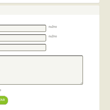
nužno
nužno
e
TAR