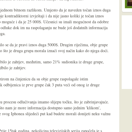
sa jednom bitnom razlikom. Umjesto da je naveden točan iznos duga
e kontradiktorni izvještaji i da nije jasno koliki je točan iznos
ko moguće i da je 25 000$. Učesnici su imali mogućnost da odobre
e odluke dok im na raspolaganju ne bude još dodatnih informacija
uga.
vilo se da je pravi iznos duga 5000$. Drugim riječima, obje grupe
o što je druga grupa morala iznaći svoj način kako do njega doći.
bilo je zahtjev, međutim, samo 21% sudionika iz druge grupe,
dbilo je zahtjev.
bzirom na činjenicu da su obje grupe raspolagale istim
k odbijenica iz prve grupe čak 3 puta veći od onog iz druge
 procesu odlučivanja imamo slijepu točku, što je zabrinjavajuće.
 što nam je more informacija dostupno samo jednim 'klikom',
se svog Iphonea slijedeći put kad budete morali donijeti neku važnu
'. Prije 15tak godina, nekolicina televizijskih serija započela je s