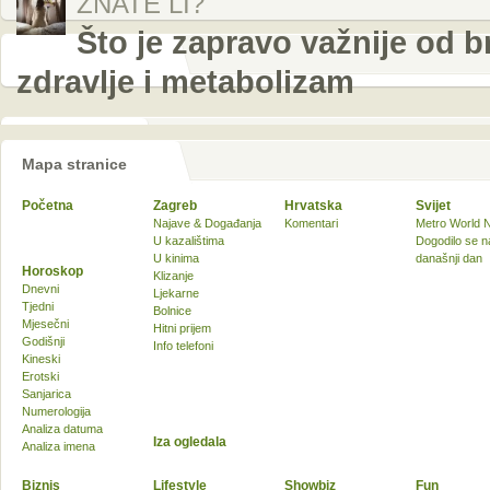
ZNATE LI?
Što je zapravo važnije od b
zdravlje i metabolizam
Mapa stranice
Početna
Zagreb
Hrvatska
Svijet
Najave & Događanja
Komentari
Metro World 
U kazalištima
Dogodilo se n
U kinima
današnji dan
Horoskop
Klizanje
Dnevni
Ljekarne
Tjedni
Bolnice
Mjesečni
Hitni prijem
Godišnji
Info telefoni
Kineski
Erotski
Sanjarica
Numerologija
Analiza datuma
Iza ogledala
Analiza imena
Biznis
Lifestyle
Showbiz
Fun