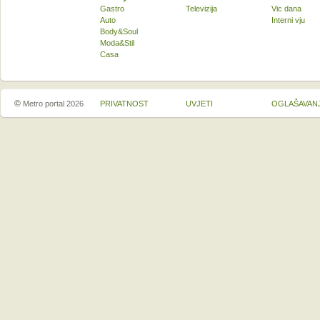
Gastro
Televizija
Vic dana
Auto
Interni vju
Body&Soul
Moda&Stil
Casa
©
Metro portal 2026
PRIVATNOST
UVJETI
OGLAŠAVAN