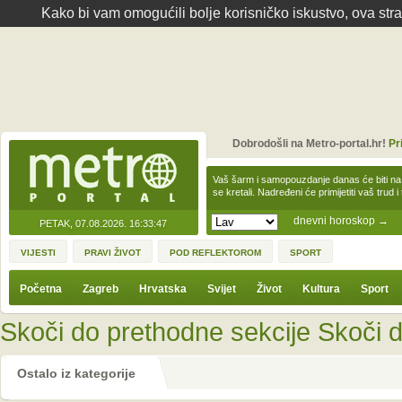
Kako bi vam omogućili bolje korisničko iskustvo, ova str
Dobrodošli na Metro-portal.hr!
Pr
Vaš šarm i samopouzdanje danas će biti na
se kretali. Nadređeni će primijetiti vaš trud 
dnevni horoskop
→
PETAK, 07.08.2026.
16:33:47
VIJESTI
PRAVI ŽIVOT
POD REFLEKTOROM
SPORT
Početna
Zagreb
Hrvatska
Svijet
Život
Kultura
Sport
Skoči do prethodne sekcije
Skoči d
Ostalo iz kategorije