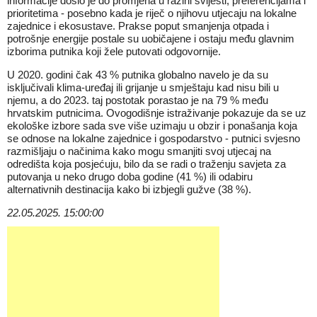
informacije došlo je do promjena u razini svijesti, preferencijama i
prioritetima - posebno kada je riječ o njihovu utjecaju na lokalne
zajednice i ekosustave. Prakse poput smanjenja otpada i
potrošnje energije postale su uobičajene i ostaju među glavnim
izborima putnika koji žele putovati odgovornije.
U 2020. godini čak 43 % putnika globalno navelo je da su
isključivali klima-uređaj ili grijanje u smještaju kad nisu bili u
njemu, a do 2023. taj postotak porastao je na 79 % među
hrvatskim putnicima. Ovogodišnje istraživanje pokazuje da se uz
ekološke izbore sada sve više uzimaju u obzir i ponašanja koja
se odnose na lokalne zajednice i gospodarstvo - putnici svjesno
razmišljaju o načinima kako mogu smanjiti svoj utjecaj na
odredišta koja posjećuju, bilo da se radi o traženju savjeta za
putovanja u neko drugo doba godine (41 %) ili odabiru
alternativnih destinacija kako bi izbjegli gužve (38 %).
22.05.2025. 15:00:00