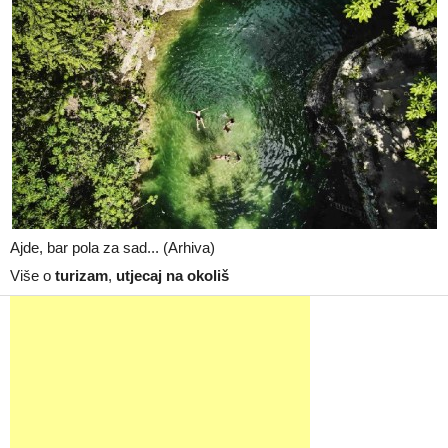
Ajde, bar pola za sad... (Arhiva)
Više o
turizam
,
utjecaj na okoliš