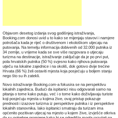
Objavom desetog izdanja svog godišnjeg istraživanja,
Booking.com donosi uvid u to kako se mijenjaju stavovi i namjere
potrošača kada je riječ o društvenom i ekološkom utjecaju na
putovanja. Na temelju informacija dobivenih od 32.000 putnika iz
34 zemlje, u vrijeme kada se sve više razgovara o utjecaju
turizma na destinacije, istraživanje zaključuje da je po prvi put,
pola hrvatskih putnika (50 %) svjesno kako njihova putovanja
utječu na lokalne zajednice i na okoliš, dok gotovo dvije trećine
Hrvata (66 %) želi ostaviti mjesta koja posjećuju u boljem stanju
nego što su ih zatekli.
Novo istraživanje Booking.com-a fokusira se na perspektivu
lokalnih zajednica. Budući da ispitanici nisu odgovarali samo na
pitanja o tome kako putuju, već i o tome kako doživljavaju turiste
koji posjećuju mjesta u kojima žive, ovaj pristup pokazuje
prednosti i izazove turizma iz perspektive putnika i iz perspektive
lokalnih stanovnika. Iako ispitanici smatraju da turizam ima
općenito pozitivan utjecaj na mjesto u kojem žive, izvješće otkriva
da su potrebne promjene kako bi se odredišta mogla razvijati na