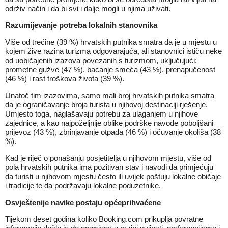
održiv način i da bi svi i dalje mogli u njima uživati.
Razumijevanje potreba lokalnih stanovnika
Više od trećine (39 %) hrvatskih putnika smatra da je u mjestu u
kojem žive razina turizma odgovarajuća, ali stanovnici ističu neke
od uobičajenih izazova povezanih s turizmom, uključujući:
prometne gužve (47 %), bacanje smeća (43 %), prenapučenost
(46 %) i rast troškova života (39 %).
Unatoč tim izazovima, samo mali broj hrvatskih putnika smatra
da je ograničavanje broja turista u njihovoj destinaciji rješenje.
Umjesto toga, naglašavaju potrebu za ulaganjem u njihove
zajednice, a kao najpoželjnije oblike podrške navode poboljšani
prijevoz (43 %), zbrinjavanje otpada (46 %) i očuvanje okoliša (38
%).
Kad je riječ o ponašanju posjetitelja u njihovom mjestu, više od
pola hrvatskih putnika ima pozitivan stav i navodi da primjećuju
da turisti u njihovom mjestu često ili uvijek poštuju lokalne običaje
i tradicije te da podržavaju lokalne poduzetnike.
Osvještenije navike postaju općeprihvaćene
Tijekom deset godina koliko Booking.com prikuplja povratne