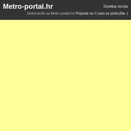
Metro-portal.hr
Desktop verzija
Dobrodošli na Metro-portal.hr!
Prijavite se
ili
nam se pridružite :)