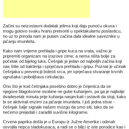
Začini su neizostavni dodatak jelima koji daju punoću okusa i
mogu gotovo svaku hranu pretvoriti u spektakularnu poslasticu,
no uz to priroda nam je putam začina dala idealne saveznike u
jačanju imuniteta.
Kako nam vrijeme prehlada i gripe kuca na vrata, važno je
pripremiti organizam na izazove zime, a nema ništa bolje za
početak od bijelog luka. Češnjak je jedan od najboljih začina koji
nas štite od bakterija i sprječava prehladu i gripu. Poznat je učinak
češnjaka u prevenciji bolesti srca, jer sprječava stvaranje krvnih
ugrušaka i poboljšava cirkulaciju.
Ono što je kod češnjaka posebno dobro je činjenica da se
njegove blagotvorne osobine ne gube kuhanjem, pa ga je najbolje
dvadesetak minuta prije kuhanja nasjeckati i ostaviti da stoji, kako
bi se aktivirali enzimi za jačanje imuniteta. I još jedna stvar -
češnjak šalje signale našem mozgu da smo siti, tako da se
nećemo prejedati i zaraditi suvišne kilograme.
Crvena paprika došla je u Europu iz Južne Amerike i odmah
osvojila nepca sladokusaca, a radi se o biljci iz iste porodice kao i