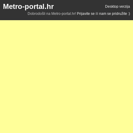
Metro-portal.hr
Desktop verzija
Dobrodošli na Metro-portal.hr!
Prijavite se
ili
nam se pridružite :)