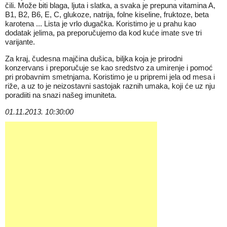
čili. Može biti blaga, ljuta i slatka, a svaka je prepuna vitamina A,
B1, B2, B6, E, C, glukoze, natrija, folne kiseline, fruktoze, beta
karotena ... Lista je vrlo dugačka. Koristimo je u prahu kao
dodatak jelima, pa preporučujemo da kod kuće imate sve tri
varijante.
Za kraj, čudesna majčina dušica, biljka koja je prirodni
konzervans i preporučuje se kao sredstvo za umirenje i pomoć
pri probavnim smetnjama. Koristimo je u pripremi jela od mesa i
riže, a uz to je neizostavni sastojak raznih umaka, koji će uz nju
poradiiti na snazi našeg imuniteta.
01.11.2013. 10:30:00