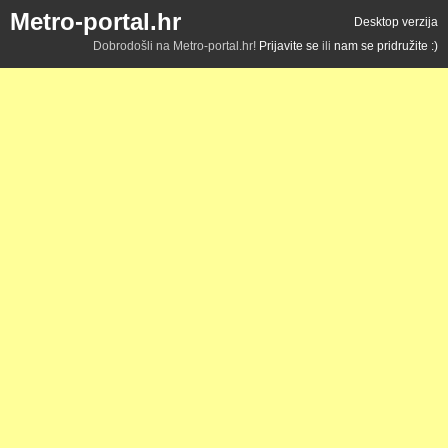
Metro-portal.hr
Desktop verzija
Dobrodošli na Metro-portal.hr!
Prijavite se
ili
nam se pridružite :)