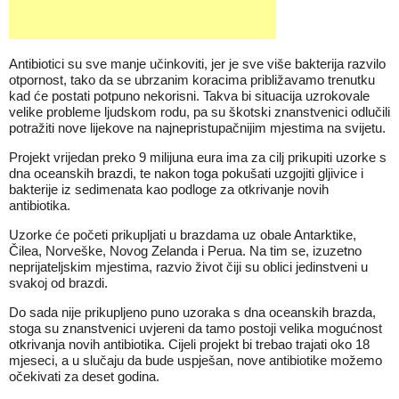
Antibiotici su sve manje učinkoviti, jer je sve više bakterija razvilo
otpornost, tako da se ubrzanim koracima približavamo trenutku
kad će postati potpuno nekorisni. Takva bi situacija uzrokovale
velike probleme ljudskom rodu, pa su škotski znanstvenici odlučili
potražiti nove lijekove na najnepristupačnijim mjestima na svijetu.
Projekt vrijedan preko 9 milijuna eura ima za cilj prikupiti uzorke s
dna oceanskih brazdi, te nakon toga pokušati uzgojiti gljivice i
bakterije iz sedimenata kao podloge za otkrivanje novih
antibiotika.
Uzorke će početi prikupljati u brazdama uz obale Antarktike,
Čilea, Norveške, Novog Zelanda i Perua. Na tim se, izuzetno
neprijateljskim mjestima, razvio život čiji su oblici jedinstveni u
svakoj od brazdi.
Do sada nije prikupljeno puno uzoraka s dna oceanskih brazda,
stoga su znanstvenici uvjereni da tamo postoji velika mogućnost
otkrivanja novih antibiotika. Cijeli projekt bi trebao trajati oko 18
mjeseci, a u slučaju da bude uspješan, nove antibiotike možemo
očekivati za deset godina.