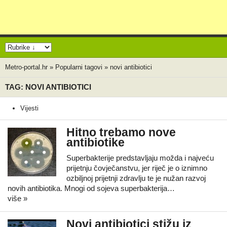
Metro-portal.hr
»
Popularni tagovi
»
novi antibiotici
TAG: NOVI ANTIBIOTICI
Vijesti
Hitno trebamo nove
antibiotike
Superbakterije predstavljaju možda i najveću
prijetnju čovječanstvu, jer riječ je o iznimno
ozbiljnoj prijetnji zdravlju te je nužan razvoj
novih antibiotika. Mnogi od sojeva superbakterija…
više »
Novi antibiotici stižu iz