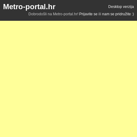
Metro-portal.hr
Desktop verzija
Dobrodošli na Metro-portal.hr!
Prijavite se
ili
nam se pridružite :)