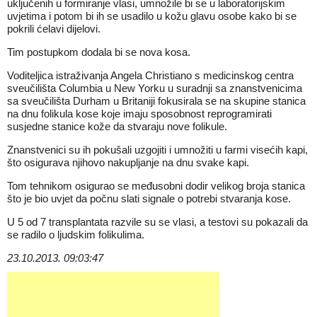
uključenih u formiranje vlasi, umnožile bi se u laboratorijskim
uvjetima i potom bi ih se usadilo u kožu glavu osobe kako bi se
pokrili ćelavi dijelovi.
Tim postupkom dodala bi se nova kosa.
Voditeljica istraživanja Angela Christiano s medicinskog centra
sveučilišta Columbia u New Yorku u suradnji sa znanstvenicima
sa sveučilišta Durham u Britaniji fokusirala se na skupine stanica
na dnu folikula kose koje imaju sposobnost reprogramirati
susjedne stanice kože da stvaraju nove folikule.
Znanstvenici su ih pokušali uzgojiti i umnožiti u farmi visećih kapi,
što osigurava njihovo nakupljanje na dnu svake kapi.
Tom tehnikom osigurao se međusobni dodir velikog broja stanica
što je bio uvjet da počnu slati signale o potrebi stvaranja kose.
U 5 od 7 transplantata razvile su se vlasi, a testovi su pokazali da
se radilo o ljudskim folikulima.
23.10.2013. 09:03:47