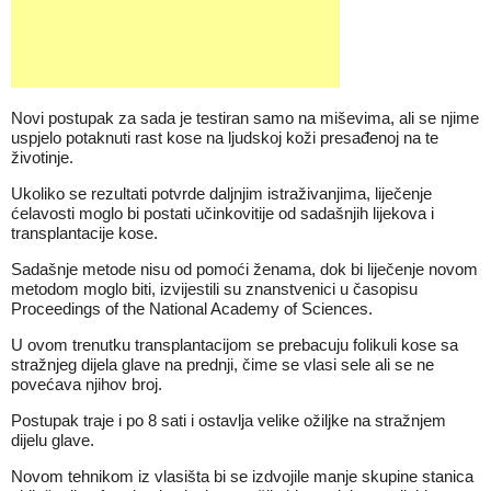
Novi postupak za sada je testiran samo na miševima, ali se njime
uspjelo potaknuti rast kose na ljudskoj koži presađenoj na te
životinje.
Ukoliko se rezultati potvrde daljnjim istraživanjima, liječenje
ćelavosti moglo bi postati učinkovitije od sadašnjih lijekova i
transplantacije kose.
Sadašnje metode nisu od pomoći ženama, dok bi liječenje novom
metodom moglo biti, izvijestili su znanstvenici u časopisu
Proceedings of the National Academy of Sciences.
U ovom trenutku transplantacijom se prebacuju folikuli kose sa
stražnjeg dijela glave na prednji, čime se vlasi sele ali se ne
povećava njihov broj.
Postupak traje i po 8 sati i ostavlja velike ožiljke na stražnjem
dijelu glave.
Novom tehnikom iz vlasišta bi se izdvojile manje skupine stanica