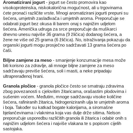
Aromatizirani jogurt
- jogurt se često promovira kao
visokoproteinska, niskokalorična mogućnost, ali u trgovinama
ćete pronaći različite vrste. Mnogi aromatizirani jogurti prepuni su
šećera, umjetnih zaslađivača i umjetnih aroma. Preporučuje se
odabrati jogurt bez okusa ili barem onaj s najnižim udjelom
šećera. Američka udruga za srce preporučuje da muškarci
dnevno unesu najviše 36 grama (9 žličica) dodanog šećera, a
žene ne više od 25 grama (6 žličica). No, istraživanja pokazuju da
organski jogurti mogu prosječno sadržavati 13 grama šećera po
čaši.
Biljne zamjene za meso
- smanjenje konzumacije mesa može
biti korisno za zdravlje, ali mnoge biljne zamjene za meso
sadržavaju previše šećera, soli i masti, a neke pripadaju
ultraprerađenoj hrani.
Granola pločice
- granola pločice često se smatraju zdravima
zbog povezanosti s cjelovitim žitaricama, orašastim plodovima i
sušenim voćem. Međutim, mnoge sadržavaju visoke količine
šećera, rafiniranih žitarica, hidrogeniziranih ulja te umjetnih aroma
i boja. Također su katkad bogate kalorijama, a siromašne
bjelančevinama i vlaknima koja vas dulje drže sitima. Nelson
preporučuje usporedbu različitih granola ili žitarica i odabir onih s
najnižim udjelom šećera i najviše vlakana te s popisom cijelih
sastojaka.