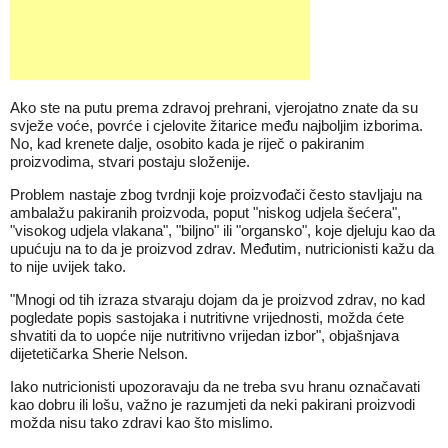
Ako ste na putu prema zdravoj prehrani, vjerojatno znate da su
svježe voće, povrće i cjelovite žitarice među najboljim izborima.
No, kad krenete dalje, osobito kada je riječ o pakiranim
proizvodima, stvari postaju složenije.
Problem nastaje zbog tvrdnji koje proizvođači često stavljaju na
ambalažu pakiranih proizvoda, poput "niskog udjela šećera",
"visokog udjela vlakana", "biljno" ili "organsko", koje djeluju kao da
upućuju na to da je proizvod zdrav. Međutim, nutricionisti kažu da
to nije uvijek tako.
"Mnogi od tih izraza stvaraju dojam da je proizvod zdrav, no kad
pogledate popis sastojaka i nutritivne vrijednosti, možda ćete
shvatiti da to uopće nije nutritivno vrijedan izbor", objašnjava
dijetetičarka Sherie Nelson.
Iako nutricionisti upozoravaju da ne treba svu hranu označavati
kao dobru ili lošu, važno je razumjeti da neki pakirani proizvodi
možda nisu tako zdravi kao što mislimo.