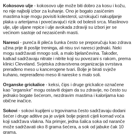
Kokosovo ulje
- kokosovo ulje može biti dobro za kosu i kožu,
no nije najbolji izbor za kuhanje. Ono je bogato zasićenim
mastima koje mogu povisiti kolesterol, uzrokujući nakupljanje
plaka u arterijama i povećavajući rizik od bolesti srca. Maslinovo
ulje, ulje uljane repice i ulje avokada zdraviji su izbori jer se
većinom sastoje od nezasićenih masti.
Naresci
- pureća ili pileća šunka često se preporučuju kao zdrava
užina prije ili poslije treninga, ali nisu svi naresci jednaki. Neki
mogu sadržavati mnogo soli, a malo bjelančevina. Također,
katkad sadržavaju nitrate i nitrite koji su povezani s rakom, prema
klinici Cleveland. Svjetska zdravstvena organizacija svrstava
prerađeno meso u kancerogene tvari. Bolje je birati svježe
kuhano, neprerađeno meso ili nareske s malo soli.
Organske grickalice
- keksi, čips i druge grickalice označene
kao "organske" mogu ostaviti dojam da su zdravije, no često su
jednako bogate šećerom, nezdravim mastima i kalorijama kao
obične inačice.
Sokovi
- sokovi kupljeni u trgovinama često sadržavaju dodani
šećer i druge aditive pa je uvijek bolje pojesti cijeli komad voća
koji sadržava vlakna. Na primjer, jedna šalica soka od naranče
može sadržavati oko 8 grama šećera, a sok od jabuke čak 10
grama.