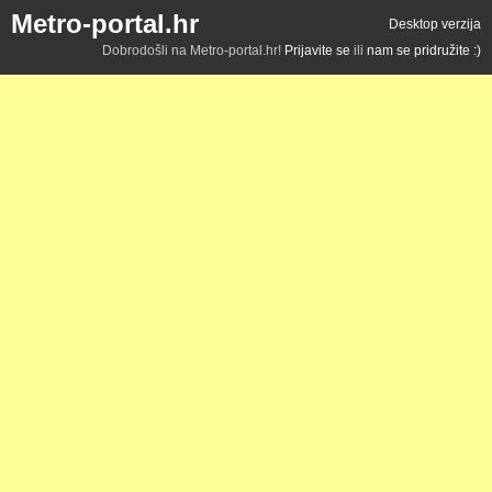
Metro-portal.hr
Desktop verzija
Dobrodošli na Metro-portal.hr!
Prijavite se
ili
nam se pridružite :)