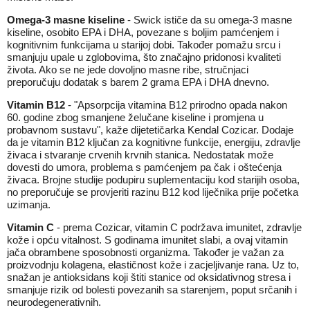
Omega-3 masne kiseline
- Swick ističe da su omega-3 masne
kiseline, osobito EPA i DHA, povezane s boljim pamćenjem i
kognitivnim funkcijama u starijoj dobi. Također pomažu srcu i
smanjuju upale u zglobovima, što značajno pridonosi kvaliteti
života. Ako se ne jede dovoljno masne ribe, stručnjaci
preporučuju dodatak s barem 2 grama EPA i DHA dnevno.
Vitamin B12
- "Apsorpcija vitamina B12 prirodno opada nakon
60. godine zbog smanjene želučane kiseline i promjena u
probavnom sustavu", kaže dijetetičarka Kendal Cozicar. Dodaje
da je vitamin B12 ključan za kognitivne funkcije, energiju, zdravlje
živaca i stvaranje crvenih krvnih stanica. Nedostatak može
dovesti do umora, problema s pamćenjem pa čak i oštećenja
živaca. Brojne studije podupiru suplementaciju kod starijih osoba,
no preporučuje se provjeriti razinu B12 kod liječnika prije početka
uzimanja.
Vitamin C
- prema Cozicar, vitamin C podržava imunitet, zdravlje
kože i opću vitalnost. S godinama imunitet slabi, a ovaj vitamin
jača obrambene sposobnosti organizma. Također je važan za
proizvodnju kolagena, elastičnost kože i zacjeljivanje rana. Uz to,
snažan je antioksidans koji štiti stanice od oksidativnog stresa i
smanjuje rizik od bolesti povezanih sa starenjem, poput srčanih i
neurodegenerativnih.