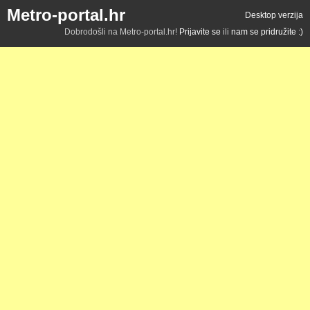
Metro-portal.hr
Desktop verzija
Dobrodošli na Metro-portal.hr!
Prijavite se
ili
nam se pridružite :)