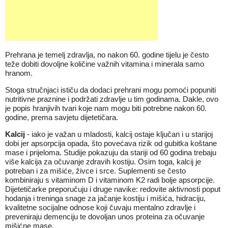
Prehrana je temelj zdravlja, no nakon 60. godine tijelu je često
teže dobiti dovoljne količine važnih vitamina i minerala samo
hranom.
Stoga stručnjaci ističu da dodaci prehrani mogu pomoći popuniti
nutritivne praznine i podržati zdravlje u tim godinama. Dakle, ovo
je popis hranjivih tvari koje nam mogu biti potrebne nakon 60.
godine, prema savjetu dijetetičara.
Kalcij
- iako je važan u mladosti, kalcij ostaje ključan i u starijoj
dobi jer apsorpcija opada, što povećava rizik od gubitka koštane
mase i prijeloma. Studije pokazuju da stariji od 60 godina trebaju
više kalcija za očuvanje zdravih kostiju. Osim toga, kalcij je
potreban i za mišiće, živce i srce. Suplementi se često
kombiniraju s vitaminom D i vitaminom K2 radi bolje apsorpcije.
Dijetetičarke preporučuju i druge navike: redovite aktivnosti poput
hodanja i treninga snage za jačanje kostiju i mišića, hidraciju,
kvalitetne socijalne odnose koji čuvaju mentalno zdravlje i
preveniraju demenciju te dovoljan unos proteina za očuvanje
mišićne mase.